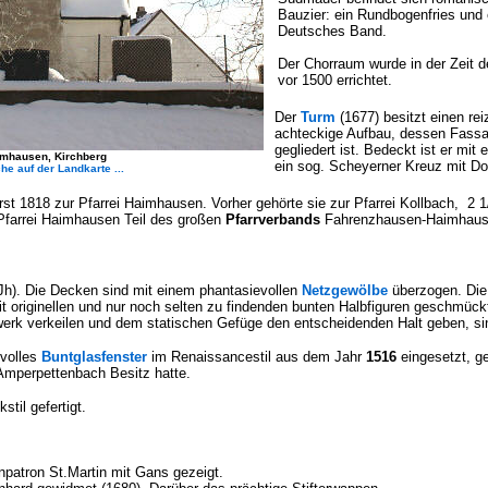
Bauzier: ein Rundbogenfries und 
Deutsches Band.
Der Chorraum wurde in der Zeit d
vor 1500 errichtet.
Der
Turm
(1677) besitzt einen rei
achteckige Aufbau, dessen Fassa
gegliedert ist. Bedeckt ist er mit
mhausen, Kirchberg
ein sog. Scheyerner Kreuz mit Do
he auf der Landkarte ...
st 1818 zur Pfarrei Haimhausen. Vorher gehörte sie zur Pfarrei Kollbach, 2 1/
Pfarrei Haimhausen Teil des großen
Pfarrverbands
Fahrenzhausen-Haimhaus
.Jh). Die Decken sind mit einem phantasievollen
Netzgewölbe
überzogen. Die
t originellen und nur noch selten zu findenden bunten Halbfiguren geschmückt
erk verkeilen und dem statischen Gefüge den entscheidenden Halt geben, sind
tvolles
Buntglasfenster
im Renaissancestil aus dem Jahr
1516
eingesetzt, ge
in Amperpettenbach Besitz hatte.
stil gefertigt.
npatron St.Martin mit Gans gezeigt.