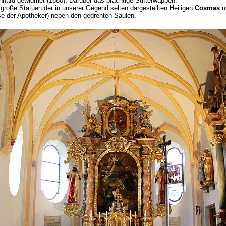
onhard gewidmet (1680). Darüber das prächtige Stifterwappen.
große Statuen der in unserer Gegend selten dargestellten Heiligen
Cosmas
u
e der Apotheker) neben den gedrehten Säulen.