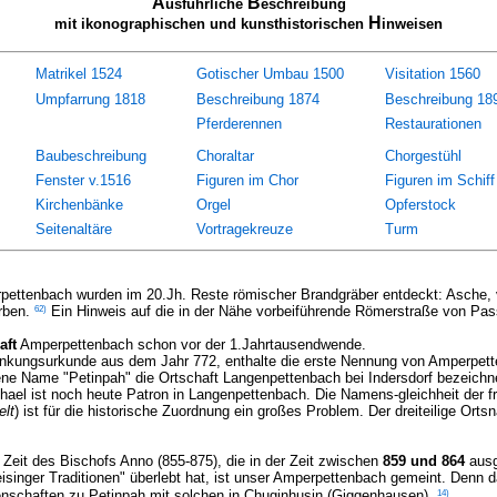
A
B
usführliche
eschreibung
H
mit ikonographischen und kunsthistorischen
inweisen
Matrikel 1524
Gotischer Umbau 1500
Visitation 1560
Umpfarrung 1818
Beschreibung 1874
Beschreibung 18
Pferderennen
Restaurationen
Baubeschreibung
Choraltar
Chorgestühl
Fenster v.1516
Figuren im Chor
Figuren im Schiff
Kirchenbänke
Orgel
Opferstock
Seitenaltäre
Vortragekreuze
Turm
rpettenbach wurden im 20.Jh. Reste römischer Brandgräber entdeckt: Asche,
62)
rben.
Ein Hinweis auf die in der Nähe vorbeiführende Römerstraße von Pa
aft
Amperpettenbach schon vor der 1.Jahrtausendwende.
nkungsurkunde aus dem Jahr 772, enthalte die erste Nennung von Amperpette
ene Name "Petinpah" die Ortschaft Langenpettenbach bei Indersdorf bezeichne
hael ist noch heute Patron in Langenpettenbach. Die Namens-gleichheit der fr
elt
) ist für die historische Zuordnung ein großes Problem. Der dreiteilige O
Zeit des Bischofs Anno (855-875), die in der Zeit zwischen
859 und 864
ausg
singer Traditionen" überlebt hat, ist unser Amperpettenbach gemeint. Denn d
14)
enschaften zu Petinpah mit solchen in Chuginhusin (Giggenhausen).