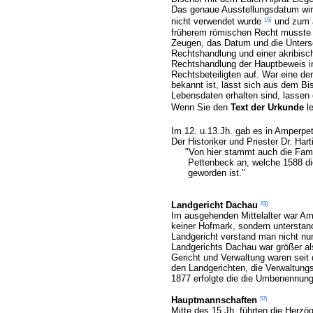
Das genaue Ausstellungsdatum wird
15)
nicht verwendet wurde
und zum 
früherem römischen Recht musste a
Zeugen, das Datum und die Untersc
Rechtshandlung und einer akribisc
Rechtshandlung der Hauptbeweis i
Rechtsbeteiligten auf. War eine de
bekannt ist, lässt sich aus dem Bi
Lebensdaten erhalten sind, lassen 
Wenn Sie den
Text der Urkunde
l
Im 12. u.13.Jh. gab es in Amperpe
Der Historiker und Priester Dr. Ha
"Von hier stammt auch die Familie
Pettenbeck an, welche 1588 die 
geworden ist."
63)
Landgericht Dachau
Im ausgehenden Mittelalter war
Am
keiner Hofmark, sondern unterstan
Landgericht verstand man nicht nur
Landgerichts Dachau war größer als
Gericht und Verwaltung waren seit
den Landgerichten, die Verwaltun
1877 erfolgte die die Umbenennun
57)
Hauptmannschaften
Mitte des 15.Jh. führten die Herzö