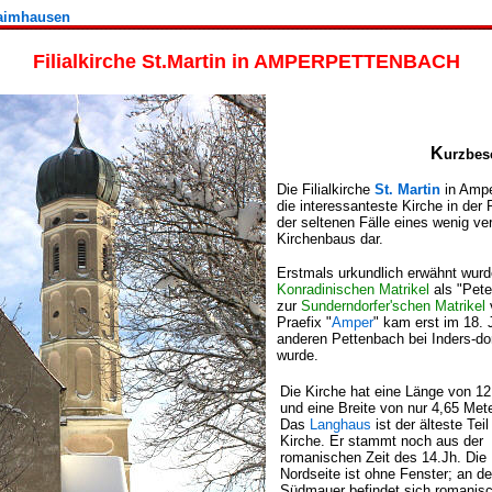
Haimhausen
Filialkirche St.Martin in AMPERPETTENBACH
K
urzbes
Die Filialkirche
St. Martin
in Ampe
die interessanteste Kirche in der 
der seltenen Fälle eines wenig ver
Kirchenbaus dar.
Erstmals urkundlich erwähnt wurd
Konradinischen Matrikel
als "Pete
zur
Sunderndorfer'schen Matrikel
Praefix "
Amper
" kam erst im 18. 
anderen Pettenbach bei Inders-d
wurde.
Die Kirche hat eine Länge von 1
und eine Breite von nur 4,65 Met
Das
Langhaus
ist der älteste Teil
Kirche. Er stammt noch aus der
romanischen Zeit des 14.Jh. Die
Nordseite ist ohne Fenster; an de
Südmauer befindet sich romanis