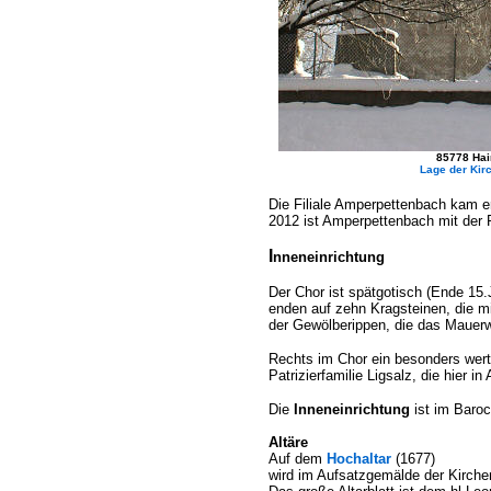
85778 Hai
Lage der Kirc
Die Filiale Amperpettenbach kam er
2012 ist Amperpettenbach mit der 
I
nneneinrichtung
Der Chor ist spätgotisch (Ende 15
enden auf zehn Kragsteinen, die mi
der Gewölberippen, die das Mauerw
Rechts im Chor ein besonders wer
Patrizierfamilie Ligsalz, die hier 
Die
Inneneinrichtung
ist im Barock
Altäre
Auf dem
Hochaltar
(1677)
wird im Aufsatzgemälde der Kirche