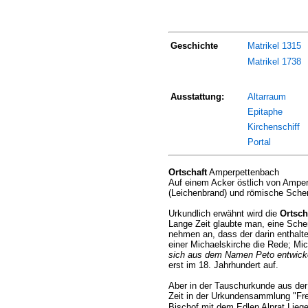
Geschichte
Matrikel 1315
Matrikel 1738
Ausstattung:
Altarraum
Epitaphe
Kirchenschiff
Portal
Ortschaft
Amperpettenbach
Auf einem Acker östlich von Ampe
(Leichenbrand) und römische Sche
Urkundlich erwähnt wird die
Ortsch
Lange Zeit glaubte man, eine Sche
nehmen an, dass der darin enthalt
einer Michaelskirche die Rede; Mic
sich aus dem Namen Peto entwick
erst im 18. Jahrhundert auf.
Aber in der Tauschurkunde aus der 
Zeit in der Urkundensammlung "Frei
Bischof mit dem Edlen Alprat Lieg