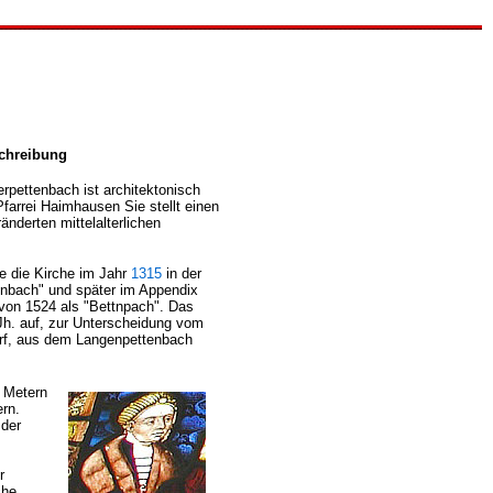
chreibung
rpettenbach ist architektonisch
Pfarrei Haimhausen Sie stellt einen
änderten mittelalterlichen
e die Kirche im Jahr
1315
in der
nbach" und später im Appendix
von 1524 als "Bettnpach". Das
Jh. auf, zur Unterscheidung vom
orf, aus dem Langenpettenbach
2 Metern
ern.
 der
r
che