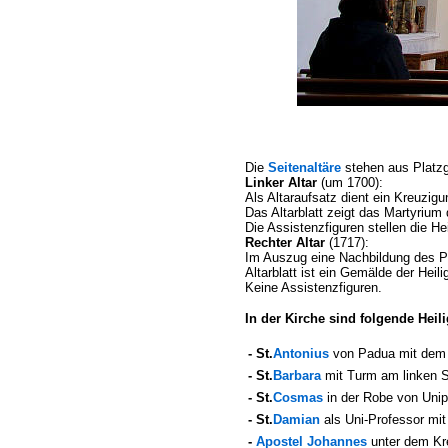
Die
Seitenaltäre
stehen aus Platz
Linker Altar
(um 1700):
Als Altaraufsatz dient ein Kreuzig
Das Altarblatt zeigt das Martyrium d
Die Assistenzfiguren stellen die He
Rechter Altar
(1717):
Im Auszug eine Nachbildung des Pa
Altarblatt ist ein Gemälde der Hei
Keine Assistenzfiguren.
In der Kirche sind folgende Heili
- St.
Antonius
von Padua mit dem
- St.
Barbara
mit Turm am linken Se
- St.
Cosmas
in der Robe von Unip
- St.
Damian
als Uni-Professor mit
-
Apostel Johannes
unter dem Kr