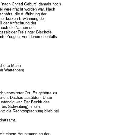
 "nach Christi Geburt" damals noch
l vereinfacht worden war. Nach
chäfts, die Aufführung der
iner kurzen Erwähnung der
l der Anfechtung der
 auch die Namen der
szeit der Freisinger Bischöfe
ente Zeugen, von denen ebenfalls
ehörte Maria
on Wartenberg
ich verwalteter Ort. Es gehörte zu
ericht Dachau ausübten. Unter
uständig war. Der Bezirk des
. bis Schwabing) hinein.
nt: die Rechtssprechung blieb bei
dratsamt.
 mit einem Hauptmann an der