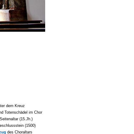
nter dem Kreuz
nd Totenschädel im Chor
eitenaltar (15.Jh.)
schlussstein (1500)
zug
des Choraltars