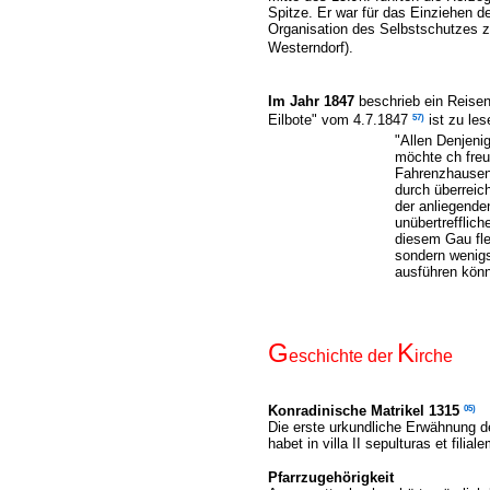
Spitze. Er war für das Einziehen 
Organisation des Selbstschutzes z
Westerndorf
).
Im Jahr 1847
beschrieb ein Reisen
57)
Eilbote" vom 4.7.1847
ist zu les
"Allen Denjeni
möchte ch freu
Fahrenzhausen
durch überreic
der anliegende
unübertrefflic
diesem Gau flei
sondern wenigs
ausführen kön
G
K
eschichte der
irche
05)
Konradinische Matrikel 1315
Die erste urkundliche Erwähnung 
habet in villa II sepulturas et filia
Pfarrzugehörigkeit