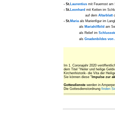
- St.
Laurentius
mit Feuerrost am S
- St.
Leonhard
mit Ketten im Schl
auf dem
Altarblatt
d
- St.
Maria
als Marienfigur im Lang
als
Mariahilfbild
am Sei
als Relief im
Schlussst
als
Gnadenbildes von A
Im 1. Coronajahr 2020 veröffentl
dem Titel "Heiler und heilige Gel
Kirchenhistorik- die Vita der Heili
Sie können diese "
Impulse zur ak
Gottesdienste
werden in Amperpet
Die Gottesdienstordnung
finden Sie
..................................................