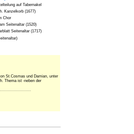
lteilung auf Tabernakel
h. Kanzelkorb (1677)
im Chor
m Seitenaltar (1520)
rblatt Seitenaltar (1717)
eitenaltar)
 von St.Cosmas und Damian, unter
ch. Thema ist -neben der
..........................