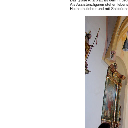
Das große Altarblatt ist dem hl.Le
Als Assistenzfiguren stehen lebens
Hochschullehrer und mit Salbbüchs