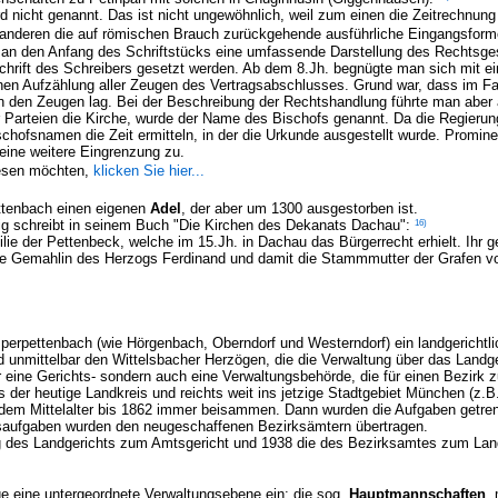
 nicht genannt. Das ist nicht ungewöhnlich, weil zum einen die Zeitrechnung
anderen die auf römischen Brauch zurückgehende ausführliche Eingangsforme
n den Anfang des Schriftstücks eine umfassende Darstellung des Rechtsges
hrift des Schreibers gesetzt werden. Ab dem 8.Jh. begnügte man sich mit e
hen Aufzählung aller Zeugen des Vertragsabschlusses. Grund war, dass im Fal
n den Zeugen lag. Bei der Beschreibung der Rechtshandlung führte man aber
r Parteien die Kirche, wurde der Name des Bischofs genannt. Da die Regierung
schofsnamen die Zeit ermitteln, in der die Urkunde ausgestellt wurde. Promin
eine weitere Eingrenzung zu.
esen möchten,
klicken Sie hier...
ttenbach einen eigenen
Adel
, der aber um 1300 ausgestorben ist.
16)
rtig schreibt in seinem Buch "Die Kirchen des Dekanats Dachau":
 der Pettenbeck, welche im 15.Jh. in Dachau das Bürgerrecht erhielt. Ihr g
Gemahlin des Herzogs Ferdinand und damit die Stammmutter der Grafen v
perpettenbach
(wie
Hörgenbach
,
Oberndorf
und
Westerndorf
) ein landgerichtl
d unmittelbar den Wittelsbacher Herzögen, die die Verwaltung über das Landg
 eine Gerichts- sondern auch eine Verwaltungsbehörde, die für einen Bezirk z
 der heutige Landkreis und reichts weit ins jetzige Stadtgebiet München (z.B
 dem Mittelalter bis 1862 immer beisammen. Dann wurden die Aufgaben getren
gsaufgaben wurden den neugeschaffenen Bezirksämtern übertragen.
g des Landgerichts zum Amtsgericht und 1938 die des Bezirksamtes zum Lan
ge eine untergeordnete Verwaltungsebene ein: die sog.
Hauptmannschaften
,