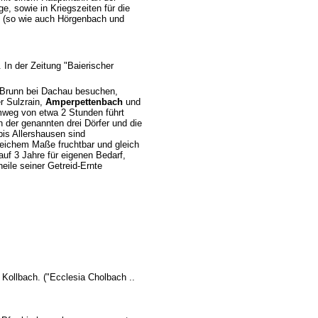
nge, sowie
in Kriegszeiten für die
 (so wie auch
Hörgenbach
und
In der Zeitung "Baierischer
a Brunn bei Dachau besuchen,
r Sulzrain,
Amperpettenbach
und
weg von etwa 2 Stunden führt
n der genannten drei Dörfer und die
bis Allershausen sind
leichem Maße fruchtbar und gleich
auf 3 Jahre für eigenen Bedarf,
eile seiner Getreid-Ernte
 Kollbach. ("Ecclesia Cholbach ..