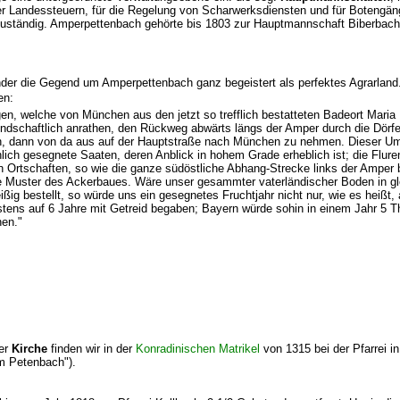
der Landessteuern, für die Regelung von Scharwerksdiensten und für Botengä
uständig
.
Amperpettenbach
gehörte bis 1803 zur Hauptmannschaft Biberbach
der die Gegend um Amperpettenbach ganz begeistert als perfektes Agrarland. 
en:
gen, welche von München aus den jetzt so trefflich bestatteten Badeort Mari
ndschaftlich anrathen, den Rückweg abwärts längs der Amper durch die Dörfe
, dann von da aus auf der Hauptstraße nach München zu nehmen. Dieser Um
hlich gesegnete Saaten, deren Anblick in hohem Grade erheblich ist; die Flure
n Ortschaften, so wie die ganze südöstliche Abhang-Strecke links der Amper 
he Muster des Ackerbaues. Wäre unser gesammter vaterländischer Boden in g
ßig bestellt, so würde uns ein gesegnetes Fruchtjahr nicht nur, wie es heißt, 
tens auf 6 Jahre mit Getreid begaben; Bayern würde sohin in einem Jahr 5 Th
nen."
der
Kirche
finden wir in der
Konradinischen Matrikel
von 1315 bei der Pfarrei in
lem Petenbach").