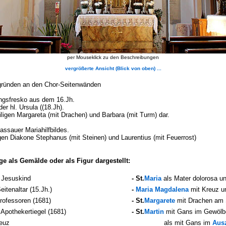
per Mouseklick zu den Beschreibungen
vergrößerte Ansicht
(Blick von oben) ...
gründen an den Chor-Seitenwänden
ungsfresko aus dem 16.Jh.
er hl. Ursula ((18.Jh).
iligen Margareta (mit Drachen) und Barbara (mit Turm) dar.
ssauer Mariahilfbildes.
ligen Diakone Stephanus (mit Steinen) und Laurentius (mit Feuerrost)
ge als Gemälde oder als Figur dargestellt:
 Jesuskind
- St.
Maria
als Mater dolorosa u
itenaltar (15.Jh.)
-
Maria Magdalena
mit Kreuz u
rofessoren (1681)
- St.
Margarete
mit Drachen am S
 Apothekertiegel (1681)
- St.
Martin
mit Gans im Gewölbe
euz
als mit Gans im
Aus