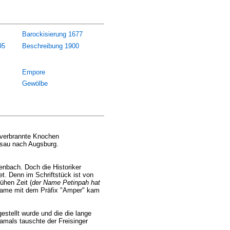
Barockisierung 1677
95
Beschreibung 1900
Empore
Gewölbe
 verbrannte Knochen
ssau nach Augsburg.
nbach. Doch die Historiker
t. Denn im Schriftstück ist von
ühen Zeit (
der Name Petinpah hat
rtsname mit dem Präfix "Amper" kam
estellt wurde und die die lange
amals tauschte der Freisinger