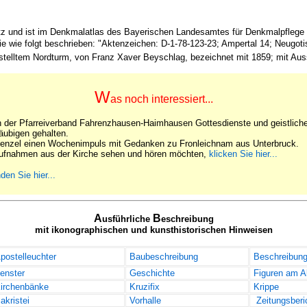
tz und ist im Denkmalatlas des Bayerischen Landesamtes für Denkmalpflege u
sie wie folgt beschrieben: "Aktenzeichen: D-1-78-123-23; Ampertal 14; Neugot
telltem Nordturm, von Franz Xaver Beyschlag, bezeichnet mit 1859; mit Aus
W
as noch interessiert...
h der Pfarreiverband Fahrenzhausen-Haimhausen Gottesdienste und geistliche
läubigen gehalten.
 Menzel einen Wochenimpuls mit Gedanken zu Fronleichnam aus Unterbruck.
ufnahmen aus der Kirche sehen und hören möchten,
klicken Sie hier...
nden Sie hier...
A
B
usführliche
eschreibung
mit ikonographischen und kunsthistorischen
H
inweisen
postelleuchter
Baubeschreibung
Beschreibung
enster
Geschichte
Figuren am Al
irchenbänke
Kruzifix
Krippe
akristei
Vorhalle
Zeitungsberi