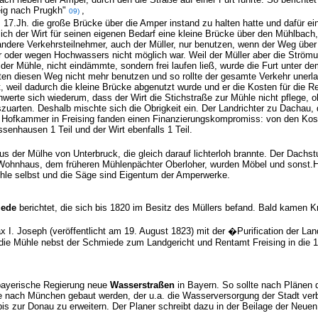
ig nach Prugkh"
,
09)
 17.Jh. die große Brücke über die Amper instand zu halten hatte und dafür ein
ch der Wirt für seinen eigenen Bedarf eine kleine Brücke über den Mühlbach, 
andere Verkehrsteilnehmer, auch der Müller, nur benutzen, wenn der Weg über
 oder wegen Hochwassers nicht möglich war. Weil der Müller aber die Strö
r der Mühle, nicht eindämmte, sondern frei laufen ließ, wurde die Furt unte
en diesen Weg nicht mehr benutzen und so rollte der gesamte Verkehr unerla
, weil dadurch die kleine Brücke abgenutzt wurde und er die Kosten für die Re
werte sich wiederum, dass der Wirt die Stichstraße zur Mühle nicht pflege, ob
szuarten. Deshalb mischte sich die Obrigkeit ein. Der Landrichter zu Dachau
Hofkammer in Freising fanden einen Finanzierungskompromiss: von den Kosten
senhausen 1 Teil und der Wirt ebenfalls 1 Teil.
us der Mülhe von Unterbruck, die gleich darauf lichterloh brannte. Der Dac
m Wohnhaus, dem früheren Mühlenpächter Oberloher, wurden Möbel und sonst.H
Mühle selbst und die Säge sind Eigentum der Amperwerke.
ede
berichtet, die sich bis 1820 im Besitz des Müllers befand. Bald kamen 
x I. Joseph (veröffentlicht am 19. August 1823) mit der �Purification der L
die Mühle nebst der Schmiede zum Landgericht und Rentamt Freising in die 
 bayerische Regierung neue
Wasserstraßen
in Bayern. So sollte nach Plänen d
ch München gebaut werden, der u.a. die Wasserversorgung der Stadt verbe
bis zur Donau zu erweitern. Der Planer schreibt dazu in der Beilage der Neu