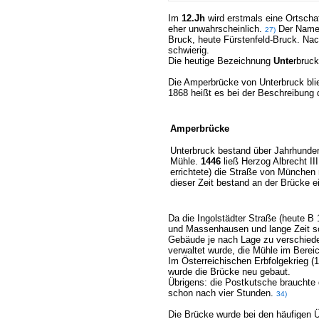
Im
12.Jh
wird erstmals eine Ortscha
eher unwahrscheinlich.
Der Name r
27)
Bruck, heute Fürstenfeld-Bruck. Na
schwierig.
Die heutige Bezeichnung
Unte
rbruc
Die Amperbrücke von Unterbruck blie
1868 heißt es bei der Beschreibung
Amperbrücke
Unterbruck bestand über Jahrhunder
Mühle.
1446
ließ Herzog Albrecht II
errichtete) die Straße von München
dieser Zeit bestand an der Brücke ei
Da die Ingolstädter Straße (heute 
und Massenhausen und lange Zeit so
Gebäude je nach Lage zu verschiede
verwaltet wurde, die Mühle im Berei
Im Österreichischen Erbfolgekrieg (
wurde die Brücke neu gebaut.
Übrigens: die Postkutsche brauchte
schon nach vier Stunden.
34)
Die Brücke wurde bei den häufigen 