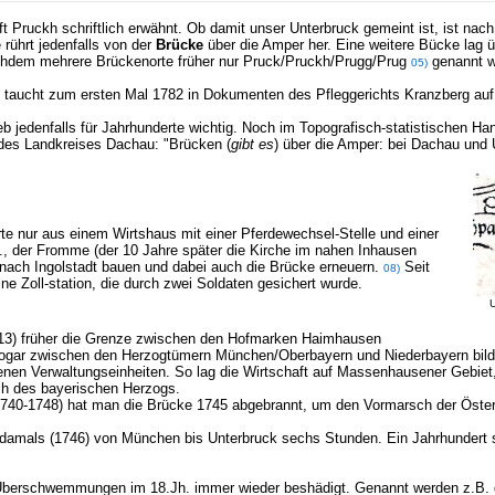
ft Pruckh schriftlich erwähnt. Ob damit unser Unterbruck gemeint ist, ist n
ührt jedenfalls von der
Brücke
über die Amper her. Eine weitere Bücke lag 
chdem mehrere Brückenorte früher nur Pruck/Pruckh/Prugg/Prug
genannt wu
05)
k taucht zum ersten Mal 1782 in Dokumenten des Pfleggerichts Kranzberg au
b jedenfalls für Jahrhunderte wichtig. Noch im Topografisch-statistischen H
 des Landkreises Dachau: "Brücken (
gibt es
) über die Amper: bei Dachau und 
te nur aus einem Wirtshaus mit einer Pferdewechsel-Stelle und einer
I., der Fromme (der 10 Jahre später die Kirche im nahen Inhausen
 nach Ingolstadt bauen und dabei auch die Brücke erneuern.
Seit
08)
ne Zoll-station, die durch zwei Soldaten gesichert wurde.
U
B 13) früher die Grenze zwischen den Hofmarken Haimhausen
gar zwischen den Herzogtümern München/Oberbayern und Niederbayern bilde
nen Verwaltungseinheiten. So lag die Wirtschaft auf Massenhausener Gebiet,
ch des bayerischen Herzogs.
1740-1748) hat man die Brücke 1745 abgebrannt, um den Vormarsch der Österr
 damals (1746) von München bis Unterbruck sechs Stunden. Ein Jahrhundert s
Überschwemmungen im 18.Jh. immer wieder beshädigt. Genannt werden z.B. 