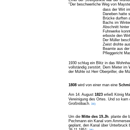
"Der beschwerliche Weg von Mayste
dass der Wirt im
Daneben hatte si
Brücke durften 
Bachs im Winter
Abschnitt hinte
Fuhrwerke konnt
erboste den Wirt
Der Müller besch
Zwist drohte au
Beamte aus der 
Pfleggericht Mas
1930 schlug ein Blitz in das Wohnha
vollständig zerstört. Dem Mieter i
der Mühle ist Herr Oberpriller, die 
1808
wird von einer man eine
Schmi
Am 14. August
1823
erließ König Ma
Vereinigung des Ortes. Und so kam 
Großnöbach.
34)
Um die
Mitte des 19.Jh
. plante die
Pechmann ein Kanal vom Ammersee na
geplant, den Kanal über Unterbruck 
26.11.1851:
26)