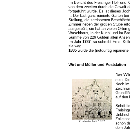
Im Bericht des Freisinger Hof- und 
von dem zweiten durch die Gewalt d
fortgeführt wurde. Es ist dieses Joc
... Der fast ganz ruinierte Garten b
Stallung, die zerrissenen Beschläch
Zimmer neben der großen Stube erfor
ausgespült; sie hat an vielen Orten
Waschhaus, in der Kuchl und im Bac
Summe von 229 Gulden allen Anseh
Im Jahr
1787
, so schreibt Ernst Kel
sie weg.
1805
wurde die (notdürftig repariert
Wirt und Müller und Poststation
W
Das
i
sein. Di
Noch im 
Zeichnun
Grundflä
auf den 
Schriftl
Freising
Unbhrich
Zolleinn
Postwirtschaft 1837
schon da
dem Jah