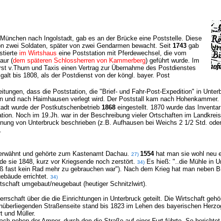
München nach Ingolstadt, gab es an der Brücke eine Poststelle. Diese
on zwei Soldaten, später von zwei Gendarmen bewacht.
Seit
1743
gab
stierte
im Wirtshaus
eine Poststation mit Pferdewechsel, die
vom
aur (
dem späteren Schlossherren von Kammerberg
) geführt wurde. Im
st v.Thurn und Taxis einen Vertrag zur Übernahme des Postdienstes
galt bis 1808, als der Postdienst von der köngl. bayer. Post
itungen, dass die Poststation, die "Brief- und Fahr-Post-Expedition" in Un
en und nach Haimhausen verlegt wird. Der Poststall kam nach Hohenkammer.
dt wurde der Postkutschenbetrieb
1868
eingestellt. 1870 wurde das Inventa
ation. Noch im 19.Jh. war in der Beschreibung vieler Ortschaften im Landkrei
ernung von Unterbruck beschrieben (z.B. Aufhausen bei Weichs 2 1/2 Std. od
.
erwähnt und gehörte zum Kastenamt Dachau.
1554
hat man sie wohl neu e
27)
de sie 1848, kurz vor Kriegsende noch zerstört.
Es hieß: "..die Mühle in 
34)
aß fast kein Rad mehr zu gebrauchen war").
Nach dem Krieg hat man neben Br
ebäude errichtet.
34)
schaft umgebaut/neugebaut (heutiger Schnitzlwirt).
rrschaft über die die Einrichtungen in Unterbruck geteilt. Die Wirtschaft gehö
genüberliegenden Straßenseite stand bis 1823 im Lehen des bayerischen Herzog
 und Müller.
ach neben der Amper, durch den die Straße auf einer Furt führte. So berichte