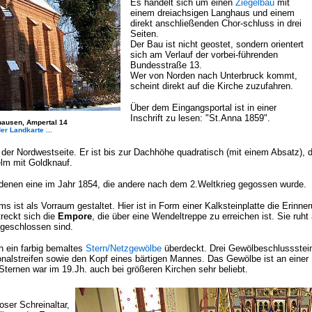
Es handelt sich um einen
Ziegelbau
mit
einem dreiachsigen Langhaus und einem
direkt anschließenden Chor-schluss in drei
Seiten.
Der Bau ist nicht geostet, sondern orientert
sich am Verlauf der vorbei-führenden
Bundesstraße 13.
Wer von Norden nach Unterbruck kommt,
scheint direkt auf die Kirche zuzufahren.
Über dem Eingangsportal ist in einer
Inschrift zu lesen: "St.Anna 1859".
hausen, Ampertal 14
er Landkarte ...
der Nordwestseite. Er ist bis zur Dachhöhe quadratisch (mit einem Absatz), d
elm mit Goldknauf.
 denen eine im Jahr 1854, die andere nach dem 2.Weltkrieg gegossen wurde.
s ist als Vorraum gestaltet. Hier ist in Form einer Kalksteinplatte die Erinne
reckt sich die
Empore
, die über eine Wendeltreppe zu erreichen ist. Sie ruht
 geschlossen sind.
h ein farbig bemaltes
Stern/Netzgewölbe
überdeckt. Drei Gewölbeschlussstein
nalstreifen sowie den Kopf eines bärtigen Mannes. Das Gewölbe ist an einer H
ernen war im 19.Jh. auch bei größeren Kirchen sehr beliebt.
oser Schreinaltar,