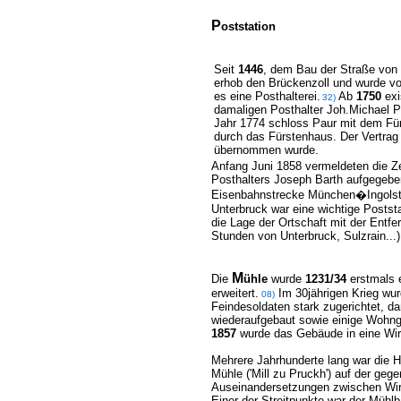
P
oststation
Seit
1446
, dem Bau der Straße von 
erhob den Brückenzoll und wurde v
es eine Posthalterei.
Ab
1750
exi
32)
damaligen Posthalter Joh.Michael P
Jahr 1774 schloss Paur mit dem Für
durch das Fürstenhaus. Der Vertrag 
übernommen wurde.
Anfang Juni 1858 vermeldeten die Ze
Posthalters Joseph Barth aufgegeb
Eisenbahnstrecke München�Ingolsta
Unterbruck war eine wichtige Postst
die Lage der Ortschaft mit der Entf
Stunden von Unterbruck, Sulzrain...)
M
Die
ühle
wurde
1231/34
erstmals 
erweitert.
Im 30jährigen Krieg wur
08)
Feindesoldaten stark zugerichtet, d
wiederaufgebaut sowie einige Wohng
1857
wurde das Gebäude in eine Wirt
Mehrere Jahrhunderte lang war die He
Mühle ('Mill zu Pruckh') auf der ge
Auseinandersetzungen zwischen Wirt
Einer der Streitpunkte war der Mühlb