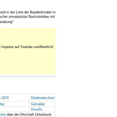
nd in der Liste der Baudenkmäler in
ischer unverputzter Backsteinbau mit
.
stattung"
 Impulse auf Youtube veröffentlicht
 1874
Denkmalschutz
tar
Gemälde
Kruzifix
chte
über die Ortschaft Unterbruck