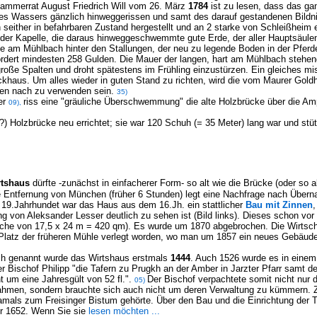
Kammerrat August Friedrich Will vom 26. März
1784
ist zu lesen, dass das ga
es Wassers gänzlich hinweggerissen und samt des darauf gestandenen Bild
h seither in befahrbaren Zustand hergestellt und an 2 starke von Schleißheim 
ei der Kapelle, die daraus hinweggeschwemmte gute Erde, der aller Hauptsäule
te am Mühlbach hinter den Stallungen, der neu zu legende Boden in der Pferde
dert mindesten 258 Gulden. Die Mauer der langen, hart am Mühlbach stehend
 große Spalten und droht spätestens im Frühling einzustürzen. Ein gleiches m
khaus. Um alles wieder in guten Stand zu richten, wird die vom Maurer Gold
en nach zu verwenden sein.
35)
ler
riss eine "gräuliche Überschwemmung" die alte Holzbrücke über die Am
09),
e ?) Holzbrücke neu errichtet; sie war 120 Schuh (= 35 Meter) lang war und stü
rtshaus
dürfte -zunächst in einfacherer Form- so alt wie die Brücke (oder so 
e Entfernung von München (früher 6 Stunden) legt eine Nachfrage nach Über
19.Jahrhundet war das Haus aus dem 16.Jh. ein stattlicher
Bau mit Zinnen
,
g von Aleksander Lesser deutlich zu sehen ist (Bild links). Dieses schon vor
che von 17,5 x 24 m = 420 qm). Es wurde um 1870 abgebrochen. Die Wirtscha
Platz der früheren Mühle verlegt worden, wo man um 1857 ein neues Gebäude 
ich genannt wurde das Wirtshaus erstmals
1444
.
Auch 1526 wurde es in einem
er Bischof Philipp "die Tafern zu Prugkh an der Amber in Jarzter Pfarr samt d
t um eine Jahresgült von 52 fl.".
Der Bischof verpachtete somit nicht nur 
05)
ahmen, sondern brauchte sich auch nicht um deren Verwaltung zu kümmern. Zu
mals zum Freisinger Bistum gehörte. Über den Bau und die Einrichtung der T
r 1652. Wenn Sie sie
lesen möchten ...