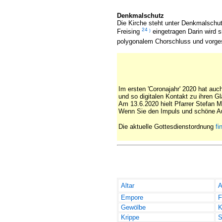
Denkmalschutz
Die Kirche steht unter Denkmalschu
24
)
Freising
eingetragen Darin wird 
polygonalem Chorschluss und vorges
Im ersten 'Coronajahr' 2020 hat auc
und so digitalen Kontakt zu ihren G
Am 13.6.2020 hielt Pfarrer Stefan
Wenn Sie den Impuls und schöne A
Die aktuelle Gottesdienstordnung
fi
Altar
A
Empore
F
Gewölbe
K
Krippe
S