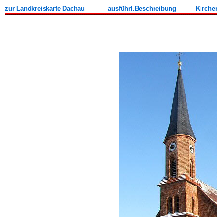
zur Landkreiskarte Dachau
ausführl.Beschreibung
Kirche