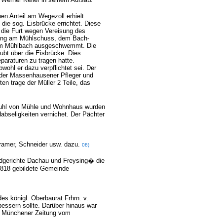
en Anteil am Wegezoll erhielt.
die sog. Eisbrücke errichtet. Diese
 die Furt wegen Vereisung des
mung am Mühlschuss, dem Bach-
r dem Mühlbach ausgeschwemmt. Die
ubt über die Eisbrücke. Dies
paraturen zu tragen hatte.
wohl er dazu verpflichtet sei. Der
, der Massenhausener Pfleger und
 trage der Müller 2 Teile, das
hstuhl von Mühle und Wohnhaus wurden
abseligkeiten vernichet.
Der Pächter
Kramer, Schneider usw. dazu.
08)
andgerichte Dachau und Freysing� die
1818 gebildete Gemeinde
es königl. Oberbaurat Frhrn. v.
ssern sollte. Darüber hinaus war
en Münchener Zeitung vom