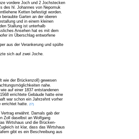
nze vordere Joch und 2 Jochstecken
nis des hl. Johannes von Nepomuk
entliehene Ketten befestigt worden.
n beraubte Garten an der oberen
stallung und in einem kleinen
en Stallung ist unterhalb
issliches Ansehen hat es mit dem
hofer im Überschlag entworfene
per aus der Verankerung und spülte
tzte sich auf zwei Joche.
alt wie der Brückenzoll) gewesen
nachtungsmöglichkeiten nahe.
 wie auf einer 1837 entstandenen
 1568 errichtete Gebäude hatte eine
ft war schon ein Jahrzehnt vorher
errichtet hatte.
27)
 Vertrag erwähnt. Damals gab der
en Zoll daselbst an Wolfgang
das Wirtshaus und die Brücken-
gleich ist klar, dass das Wirtshaus
afern gibt es ein Beschreibung aus