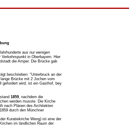
ibung
Jahrhunderte aus nur wenigen
r Verkehrspunkt in Oberbayern. Hier
lstadt die Amper. Die Brücke gab
olgt beschrieben: "Unterbruck an der
h lange Brücke mit 2 Jochen vom
l gefordert wird; ist ein Gasthof, bey
tstand
1859
, nachdem die
chen werden musste. Die Kirche
th nach Plänen des Architekten
.1859 durch den Münchner
le der Kuratiekirche Weng) ist eine der
 Kirchen im ländlichen Raum der