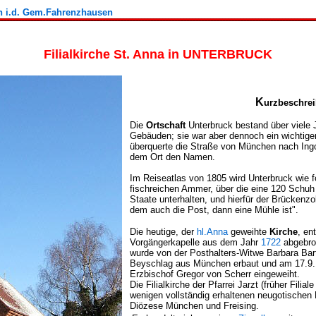
n i.d. Gem.Fahrenzhausen
Filialkirche St. Anna in UNTERBRUCK
K
urzbeschre
Die
Ortschaft
Unterbruck bestand über viele 
Gebäuden; sie war aber dennoch ein wichtige
überquerte die Straße von München nach Ingo
dem Ort den Namen.
Im Reiseatlas von 1805 wird Unterbruck wie f
fischreichen Ammer, über die eine 120 Schu
Staate unterhalten, und hierfür der Brückenzol
dem auch die Post, dann eine Mühle ist".
Die heutige, der
hl.Anna
geweihte
Kirche
, en
Vorgängerkapelle aus dem Jahr
1722
abgebro
wurde von der Posthalters-Witwe Barbara Bar
Beyschlag aus München erbaut und am 17.9
Erzbischof Gregor von Scherr eingeweiht.
Die Filialkirche der Pfarrei Jarzt (früher Filia
wenigen vollständig erhaltenen neugotischen
Diözese München und Freising.