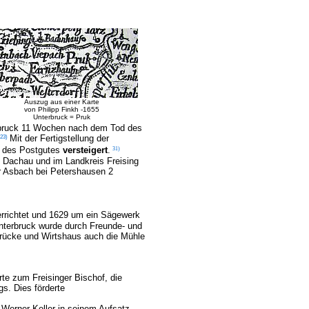
Auszug aus einer Karte
von Philipp Finkh -1655
Unterbruck = Pruk
terbruck 11 Wochen nach dem Tod des
23)
Mit der Fertigstellung der
r des Postgutes
versteigert
.
31)
s Dachau und im Landkreis Freising
er Asbach bei Petershausen 2
rrichtet und 1629 um ein Sägewerk
Unterbruck wurde durch Freunde- und
ücke und Wirtshaus auch die Mühle
rte zum Freisinger Bischof, die
s. Dies förderte
t Werner Keller in seinem Aufsatz