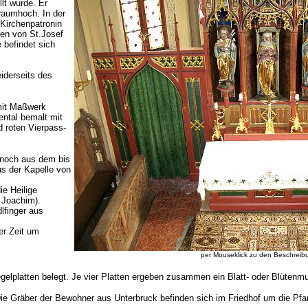
lt wurde. Er
raumhoch. In der
 Kirchenpatronin
ren von St.Josef
befindet sich
iderseits des
mit Maßwerk
ental bemalt mit
d roten Vierpass-
noch aus dem bis
s der Kapelle von
ie Heilige
 Joachim).
finger aus
r Zeit um
per Mouseklick zu den Beschrei
Ziegelplatten belegt. Je vier Platten ergeben zusammen ein Blatt- oder Blütenmu
Die Gräber der Bewohner aus Unterbruck befinden sich im Friedhof um die Pfarr