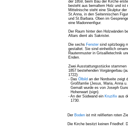
der 1859, beim Bau der Kirche erstel
besteht aus bemaltem Holz und ist 
Mittelnische steht eine Skulptur der
St.Anna, in den Seitennischen Figu
und St.Barbara. Oben im Gesprenge 
eine Madonnenfigur.
Der Raum hinter den Holzwänden be
Altars dient als Sakristei.
Die sechs
Fenster
sind spitzbogig 
gestaltet. Sie sind einheitlich ornam
Rautenmuster in Grisailletechnik un
Enden.
Zwei Ausstattungsstücke stammen 
1857 bestehenden Vorgängerbau (au
1722):
- Das
Ölbild
an der Nordseite zeigt d
Großfamlie (Jesus, Maria, Anna u.
Gemalt wurde es von Joseph Gundl
Hohenwart (sign).
- An der Südwand ein
Kruzifix
aus de
1730.
Der
Boden
ist mit relifierten roten 
Die Kirche besitzt keinen Friedhof. 