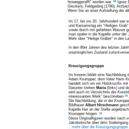
04)
hinweggerafft" worden war.
Ignaz D
Glocken), Feldgeding (1790), Arzba
Wenn Sie an einer Aufstellung der ä
Im 17. bis ins 20. Jahrhundert war e
und Karsamstag ein "Heiliges Grab
sowie durch mit gefärbten Wasser g
man später in die Kapelle unter der 
Mehr über "Heilige Gräber" in den L
In den 90er Jahren des letzten Jahrh
ursprünglichen Zustand zurückverse
Kreuzigungsgruppe
Im Inneren bildet eine Nachbildung 
Adam Krumpper, dem Vater Hans Kr
handelt sich um ein Holzkruzifix m
Darunter stehen
Maria
(links) und d
wird auch im Verzeichnis der Kunst
14)
interessantes Werk" beschrieben
.
Die Nachbildung, die in der Krumpp
Bildhauer
Albert
Hirschmann
gesch
Kapelle hier an der Stelle angebrach
15)
Krumpper hingen.
Diese Originalfiguren wurden nach 
Jakobskirche über dem Südeingang p
...mehr über die Kreuzigungsgruppe.