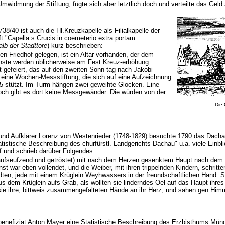
mwidmung der Stiftung, fügte sich aber letztlich doch und verteilte das Geld
738/40 ist auch die Hl.Kreuzkapelle als Filialkapelle der
ft "Capella s.Crucis in coemeterio extra portam
alb der Stadttore
) kurz beschrieben:
n Friedhof gelegen, ist ein Altar vorhanden, der dem
enste werden üblicherweise am Fest Kreuz-erhöhung
t gefeiert, das auf den zweiten Sonn-tag nach Jakobi
es eine Wochen-Messstiftung, die sich auf eine Aufzeichnung
705 stützt. Im Turm hängen zwei geweihte Glocken. Eine
doch gibt es dort keine Messgewänder. Die würden von der
Die 
 und Aufklärer Lorenz von Westenrieder (1748-1829) besuchte 1790 das Dach
istische Beschreibung des churfürstl. Landgerichts Dachau" u.a. viele Einblic
f und schrieb darüber Folgendes:
 aufseufzend und getröstet) mit nach dem Herzen gesenktem Haupt nach dem
st war eben vollendet, und die Weiber, mit ihren trippelnden Kindern, schritt
ten, jede mit einem Krüglein Weyhwassers in der freundschaftlichen Hand. S
s dem Krüglein aufs Grab, als wollten sie linderndes Oel auf das Haupt ihres
sie ihre, bittweis zusammengefalteten Hände an ihr Herz, und sahen gen Himm
enefiziat Anton Mayer eine Statistische Beschreibung des Erzbisthums Münch