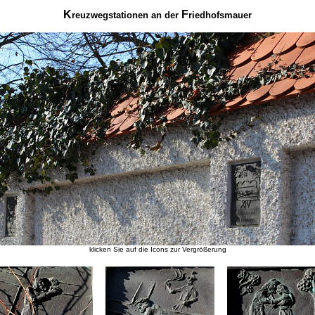
K
F
reuzwegstationen an der
riedhofsmauer
klicken Sie auf die Icons zur Vergrößerung