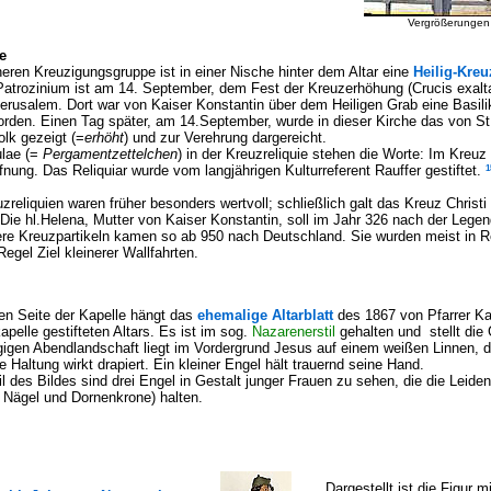
Vergrößerungen v
e
heren Kreuzigungsgruppe ist in einer Nische hinter dem Altar eine
Heilig-Kreu
Patrozinium ist am 14. September, dem Fest der Kreuzerhöhung (Crucis exalta
Jerusalem. Dort war von Kaiser Konstantin über dem Heiligen Grab eine Basil
orden. Einen Tag später, am 14.September, wurde in dieser Kirche das von S
lk gezeigt (=
erhöht
) und zur Verehrung dargereicht.
ulae (=
Pergamentzettelchen
) in der Kreuzreliquie stehen die Worte: Im Kreuz 
1
fnung. Das Reliquiar wurde vom langjährigen Kulturreferent Rauffer gestiftet.
zreliquien waren früher besonders wertvoll; schließlich galt das Kreuz Christi 
 Die hl.Helena, Mutter von Kaiser Konstantin, soll im Jahr 326 nach der Lege
re Kreuzpartikeln kamen so ab 950 nach Deutschland. Sie wurden meist in R
Regel Ziel kleinerer Wallfahrten.
ten Seite der Kapelle hängt das
ehemalige Altarblatt
des 1867 von Pfarrer Kas
pelle gestifteten Altars. Es ist im sog.
Nazarenerstil
gehalten und stellt die 
rgigen Abendlandschaft liegt im Vordergrund Jesus auf einem weißen Linnen, 
e Haltung wirkt drapiert. Ein kleiner Engel hält trauernd seine Hand.
l des Bildes sind drei Engel in Gestalt junger Frauen zu sehen, die die Leid
 Nägel und Dornenkrone) halten.
Dargestellt ist die Figur