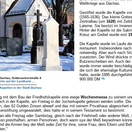
Weltkriege aus Dachau.
Gestiftet wurde die Kapelle v
(1565-1636). Das kleine Gottes
Zentralbau (um
1628
) mit Zel
Laterne. Sie besitzt im Innere
Hinter der Kapelle ist die Sakr
Kreuz am Giebel wurde erst
1
Die Kapelle wurde im Laufe de
restauriert. Insbesondere nach
notwendig. Aber auch nach Stü
zusetzten. Der Wind drückte m
Butzenscheiben ein. Auch der
wurde immer wieder beschädigt
die sich der ehemalige Kulturre
hatte, wurde 1995 durchgeführt
Dachau, Gottesackerstraße 4
15)
900.000 DM
che auf der Landkarte ...
------------------------------------------
 Kapellen in der Stadt Dachau
mit dem Bau der Friedhofskapelle eine ewige
Wochenmesse
zu seinem und
ch in der Kapelle, am Freitag in der Jocherkapelle gelesen werden sollte. D
n, das 62 Gulden Zinsen abwarf und das mit seinem Privathaus abgesichert 
senstiftung umgewandelt; dies hatte er in seinem Testament so bestimmt:
an alle Freytag oder Sambstag, gleich nach der Friehmeß oder anderer Meß, 
enten,presthaften, armen Persohnen, doch wann sye der Meß beywohnen können,
und die Armen bey der Meß ieder Zeit für ihne, seine Frau, dero Eltern und Be
ten."