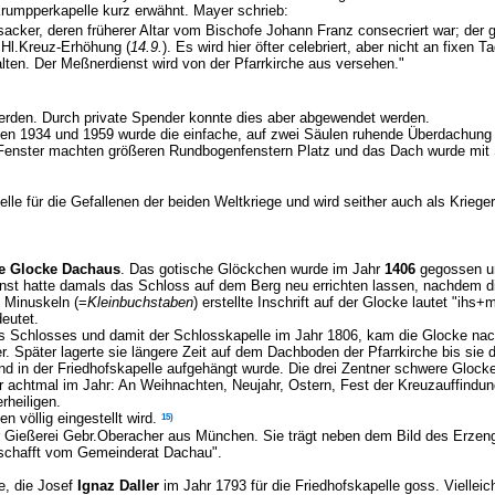
Krumpperkapelle kurz erwähnt. Mayer schrieb:
acker, deren früherer Altar vom Bischofe Johann Franz consecriert war; der g
 Hl.Kreuz-Erhöhung (
14.9.
). Es wird hier öfter celebriert, aber nicht an fixen 
ten. Der Meßnerdienst wird von der Pfarrkirche aus versehen."
werden. Durch private Spender konnte dies aber abgewendet werden.
gen 1934 und 1959 wurde die einfache, auf zwei Säulen ruhende Überdachung
n Fenster machten größeren Rundbogenfenstern Platz und das Dach wurde mit 
lle für die Gefallenen der beiden Weltkriege und wird seither auch als Kriege
te Glocke Dachaus
. Das gotische Glöckchen wurde im Jahr
1406
gegossen un
st hatte damals das Schloss auf dem Berg neu errichten lassen, nachdem di
n Minuskeln (=
Kleinbuchstaben
) erstellte Inschrift auf der Glocke lautet "ihs+
eutet.
s Schlosses und damit der Schlosskapelle im Jahr 1806, kam die Glocke nach
. Später lagerte sie längere Zeit auf dem Dachboden der Pfarrkirche bis sie du
 und in der Friedhofskapelle aufgehängt wurde. Die drei Zentner schwere Glo
nur achtmal im Jahr: An Weihnachten, Neujahr, Ostern, Fest der Kreuzauffindu
rheiligen.
15)
n völlig eingestellt wird.
Gießerei Gebr.Oberacher aus München. Sie trägt neben dem Bild des Erzenge
eschafft vom Gemeinderat Dachau".
e, die Josef
Ignaz Daller
im Jahr 1793 für die Friedhofskapelle goss. Vielleich