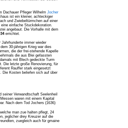
om Dachauer Pfleger Wilhelm
Jocher
haus ist ein kleiner, achteckiger
tdach und Zwiebeltürmchen auf einer
n eine einfache Stuckdekoration.
istei angebaut. Die Vorhalle mit dem
934
errichtet.
r Jahrhunderte immer wieder
 dem 30-jährigen Krieg war dies
rmen, die der frei-stehende Kapelle
ehrmals die aus Blei gefassten
 damals mit Blech gedeckte Turm
. Die letzte große Renovierung, für
ferent Rauffer stark eingesetzt
. Die Kosten beliefen sich auf über
 seiner Verwandtschaft Seelenheil
ie Messen waren mit einem Kapital
war. Nach dem Tod Jochers (1636)
welche man zue halten pflegt, 24
 jeglicher drey Kreuzer auf die
freundten, zuegleich auch für gmaine