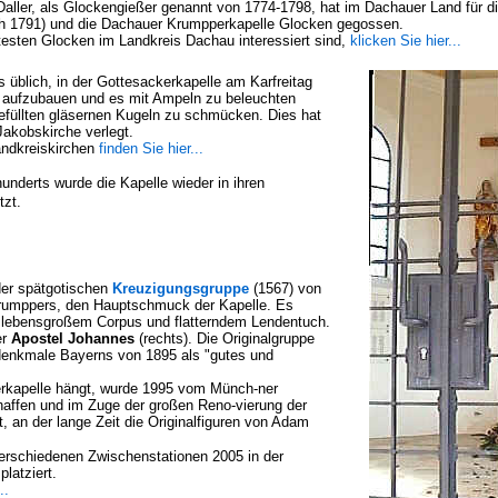
aller, als Glockengießer genannt von 1774-1798, hat im Dachauer Land für d
ch 1791) und die Dachauer Krumpperkapelle Glocken gegossen.
ltesten Glocken im Landkreis Dachau interessiert sind,
klicken Sie hier...
s üblich, in der Gottesackerkapelle am Karfreitag
" aufzubauen und es mit Ampeln zu beleuchten
efüllten gläsernen Kugeln zu schmücken. Dies hat
Jakobskirche verlegt.
andkreiskirchen
finden Sie hier...
underts wurde die Kapelle wieder in ihren
tzt.
der spätgotischen
Kreuzigungsgruppe
(1567) von
umppers, den Hauptschmuck der Kapelle. Es
it lebensgroßem Corpus und flatterndem Lendentuch.
er
Apostel Johannes
(rechts). Die Originalgruppe
denkmale Bayerns von 1895 als "gutes und
erkapelle hängt, wurde 1995 vom Münch-ner
affen und im Zuge der großen Reno-vierung der
t, an der lange Zeit die Originalfiguren von Adam
verschiedenen Zwischenstationen 2005 in der
latziert.
..