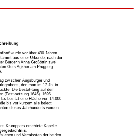
chreibung
iedhof
wurde vor über 430 Jahren
 stammt aus einer Urkunde, nach der
er Bürgerin Anna Großöttin zwei
hten Gots Agkher am Prugperg
e.
lag zwischen Augsburger und
arktgrabens, den man im 17.Jh. in
ückte. Die Bestat-tung auf dem
en (Fest-setzung 1645). 1696
. Es besitzt eine Fläche von 14.000
die bis vor kurzem alle belegt
hnten dieses Jahrhunderts werden
ns Krumppers errichtete Kapelle
gergedächtnis
.
fallenen und Vermissten der beiden