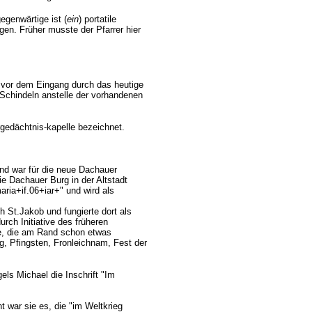
egenwärtige ist (
ein
) portatile
Tagen. Früher musste der Pfarrer hier
 vor dem Eingang durch das heutige
Schindeln anstelle der vorhandenen
rgedächtnis-kapelle bezeichnet.
d war für die neue Dachauer
e Dachauer Burg in der Altstadt
maria+if.06+iar+" und wird als
 St.Jakob und fungierte dort als
rch Initiative des früheren
cke, die am Rand schon etwas
ng, Pfingsten, Fronleichnam, Fest der
ls Michael die Inschrift "Im
t war sie es, die "im Weltkrieg