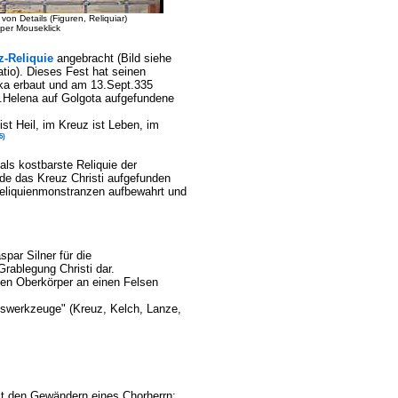
on Details (Figuren, Reliquiar)
per Mouseklick
z-Reliquie
angebracht (Bild siehe
tio). Dieses Fest hat seinen
ika erbaut und am 13.Sept.335
t.Helena auf Golgota aufgefundene
ist Heil, im Kreuz ist Leben, im
5)
als kostbarste Reliquie der
nde das Kreuz Christi aufgefunden
eliquienmonstranzen aufbewahrt und
par Silner für die
Grablegung Christi dar.
den Oberkörper an einen Felsen
enswerkzeuge" (Kreuz, Kelch, Lanze,
 mit den Gewändern eines Chorherrn: