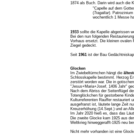
1874 als Buch. Darin wird auch die 
"Capelle auf dem Gottes
(
Tragaltar
). Patrozinium
wochentlich 1 Messe hal
1933
sollte die Kapelle abgerissen 
Bei den nun folgenden Restaurierun
Vorhaus ersetzt. Die kleinen ovale
Ziegel gedeckt.
Seit
1961
ist der Bau Gedächtniskape
Glocken
Im Zwiebeltürmchen hängt die
ältes
Schlosskapelle bestimmt. Herzog Ern
zerstört worden war. Die in gotische
"Jesus+Maria+Josef, 1406 Jahr" ged
Nach dem Abriss der Seitenflügel de
Totenglöckchen für gestorbene Kinder
Kulturreferenten Rauffer restauriert
ausgefranst ist, läutete lange Zeit 
Kreuzerhöhung (14.Sept.) und an Alle
Im Jahr 2020 hieß es, dass das Läute
Die zweite Glocke kam 1925 aus der 
Weltkrieg hinweggerafft-1925 neu b
Nicht mehr vorhanden ist eine Glock