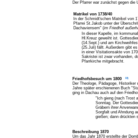
Der Pfarrer war zunächst gegen die U
Matrikel
von 1738/40
In der
Schmidt'schen Matrikel
von 1
Pfarrei St.Jakob unter der Überschri
Dachaviensem" (
im Friedhof außerh
In dieser Kapelle, im kommunale
Hl.Kreuz geweiht ist. Gottesdi
(14.Sept.) und am Kirchweihfes
(25.Juli) fällt. Außerdem gibt 
in einer Visitationsakte von 1
Sakristei ist zwar vorhanden, 
Pfarrkirche mitgebracht.
13)
Friedhofsbesuch um 1800
Der Theologe, Pädagoge, Historiker
Jahre später erschienenen Buch "Stat
ging in Dachau auch auf den Friedho
"Ich gieng (nach Trost
Sonntag. Der Gottesdien
Gräbern ihrer Anverwand
Sorgfalt und Ahndung au
gießen; dann drückten 
Beschreibung 1870
Um das Jahr 1870 erstellte der Domb