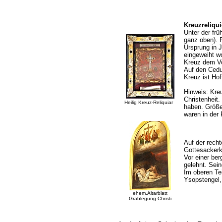
Kreuzreliqui
Unter der frü
ganz oben). 
Ursprung in 
eingeweiht w
Kreuz dem Vo
Auf den Ced
Kreuz ist Hof
Hinweis: Kreu
Christenheit.
Heilig Kreuz-Reliquiar
haben. Größe
waren in der 
Auf der rech
Gottesackerka
Vor einer be
gelehnt. Sein
Im oberen Tei
Ysopstengel,
ehem.Altarblatt
Grablegung Christi