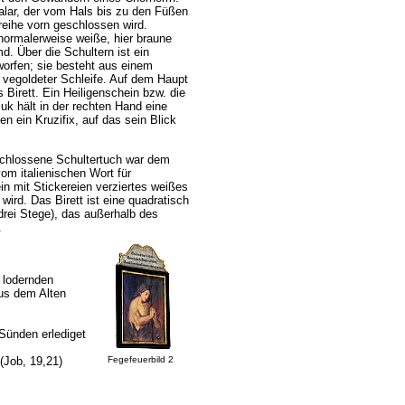
lar, der vom Hals bis zu den Füßen
freihe vorn geschlossen wird.
normalerweise weiße, hier braune
. Über die Schultern ist ein
orfen; sie besteht aus einem
, vegoldeter Schleife. Auf dem Haupt
s Birett. Ein Heiligenschein bzw. die
uk hält in der rechten Hand eine
en ein Kruzifix, auf das sein Blick
schlossene Schultertuch war dem
m italienischen Wort für
in mit Stickereien verziertes weißes
ird. Das Birett ist eine quadratisch
drei Stege), das außerhalb des
.
 lodernden
aus dem Alten
 Sünden erlediget
(Job, 19,21)
Fegefeuerbild 2