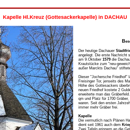
Kapelle Hl.Kreuz (Gottesackerkapelle) in DACHAU
B
es
Der heutige Dachauer
Stadtfr
angelegt. Die erste Nachricht
am 9.Oktober
1579
die Dachau
Krautstücke zum "neu-geweic
außer Marckts Dachau" stiftet
Dieser "Jochersche Friedhof" 
Freisinger Tor, jenseits des M
Höhe des Gottesackers überbr
neuen Friedhof kostete 2 Guld
erweiterte man das Gräberfeld
qm und Platz für 1700 Gräber, 
waren. Seit den ersten Jahrze
immer mehr Gräber frei.
Kapelle
Die vermutlich nach Plänen Ha
dient seit 1961 auch dem
Krie
Zwei Tafeln erinnern an die Ge