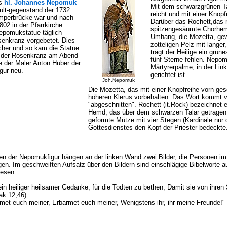
es
hl. Johannes Nepomuk
Mit dem schwarzgrünen Ta
 Kult-gegenstand der 1732
reicht und mit einer Knop
mperbrücke war und nach
Darüber das Rochett,das 
802 in der Pfarrkirche
spitzengesäumte Chorhemd
epomukstatue täglich
Umhang, die Mozetta, gew
enkranz vorgebetet. Dies
zotteligen Pelz mit langer
cher und so kam die Statue
trägt der Heilige ein grüne
o der Rosenkranz am Abend
fünf Sterne fehlen. Nepom
e der Maler Anton Huber der
Märtyrerpalme, in der Link
gur neu.
gerichtet ist.
Joh.Nepomuk
Die Mozetta, das mit einer Knopfreihe vorn ge
höheren Klerus vorbehalten. Das Wort kommt vo
"abgeschnitten". Rochett (it.Rock) bezeichnet e
Hemd, das über dem schwarzen Talar getragen w
geformte Mütze mit vier Stegen (Kardinäle nur 
Gottesdienstes den Kopf der Priester bedeckte
en der Nepomukfigur hängen an der linken Wand zwei Bilder, die Personen im
en. Im geschweiften Aufsatz über den Bildern sind einschlägige Bibelworte 
lesen:
 ein heiliger heilsamer Gedanke, für die Todten zu bethen, Damit sie von ihren
ak 12,46)
met euch meiner, Erbarmet euch meiner, Wenigstens ihr, ihr meine Freunde!" 