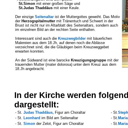
St.Simon
mit einer großen Säge und
St.Judas
Thaddäus
mit einer Keule.
Der einzige
Seitenaltar
ist der Muttergottes geweiht. Das Motiv
der
Herzogspitalmutter
mit Tränentuch und Schwert in der
Brust ist nicht nur im Altarblatt des Seitenaltars, sondern auch
im einzelnen Bild an der rechten Seite enthalten.
Interessant sind auch die
Kreuzwegbilder
mit bäuerlichen
Malereien aus dem 18.Jh, auf denen noch die Ablässe
verzeichnet sind, die die Gläubigen beim Kreuzweggebet
erwarten konnten.
An der Südwand ist eine barocke
Kreuzigungsgruppe
mit der
trauernden Mutter (mater dolorosa) unter dem Kreuz aus dem
18.Jh angebracht.
In der Kirche werden folgende
dargestellt:
- St.
Judas Thaddäus,
Figur am Choraltar
- St.
Step
- St.
Leonhard
im Bild am Seitenaltar
- St.
Maria
- St.
Simon
der Zelot, Figur am Choraltar
- St.
Maria