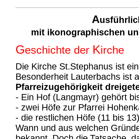
A
usführli
mit ikonographischen un
G
K
eschichte der
irche
Die Kirche St.Stephanus ist eine
Besonderheit Lauterbachs ist a
Pfarreizugehörigkeit
dreigete
- Ein Hof (Langmayr) gehört bis
- zwei Höfe zur Pfarrei Hohe
- die restlichen Höfe (11 bis 13)
Wann und aus welchen Gründen d
bekannt. Doch die Tatsache, da