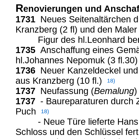
R
enovierungen und Anscha
1731
Neues Seitenaltärchen du
Kranzberg (2 fl) und den Male
Figur des hl.Leonhard bema
1735
Anschaffung eines Gemäl
hl.Johannes Nepomuk (3 fl.30
1736
Neuer Kanzeldeckel und
aus Kranzberg (10 fl.)
18)
1737
Neufassung (
Bemalung
)
1737
- Baureparaturen durch 
Puch
18)
- Neue Türe lieferte Hans St
Schloss und den Schlüssel fer