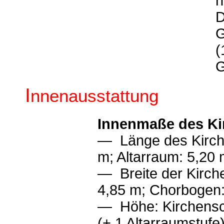
h
D
G
(
G
I
nnenausstattung
Innenmaße des Ki
— Länge des Kirche
m; Altarraum: 5,20
— Breite der Kirche
4,85 m; Chorbogen:
— Höhe: Kirchensch
(+ 1 Altarraumstufe