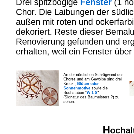
Drei spitzbogige
Fenster
(1 nör
Chor. Die Laibungen der südli
außen mit roten und ockerfar
dekoriert. Reste dieser Bemal
Renovierung gefunden und erg
erhalten, weil ein Fenster übe
An der nördlichen Schrägwand des
Chores und am Gewölbe sind drei
Kreuz-,
Blüten-oder
Sonnenmotive
sowie die
Buchstaben "
W 1 S
"
(Signatur des Baumeisters ?) zu
sehen.
H
ochal