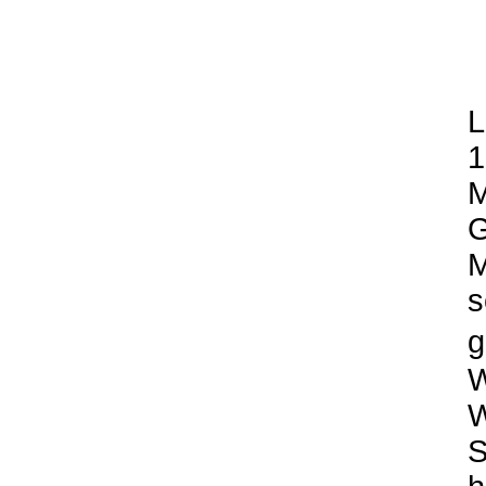
L
1
M
G
M
s
g
W
W
S