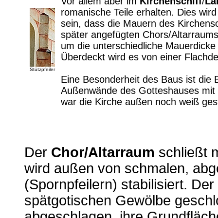
Vor allem aber im
Kirchenschiff
/
La
romanische Teile erhalten. Dies wir
sein, dass die Mauern des Kirchensch
später angefügten Chors/Altarraums.
um die unterschiedliche Mauerdicke 
Überdeckt wird es von einer Flachd
Stützpfeiler
Eine Besonderheit des Baus ist di
Außenwände des Gotteshauses mit h
war die Kirche außen noch weiß ges
Der
Chor/Altarraum
schließt m
wird außen von schmalen, abg
(Spornpfeilern) stabilisiert. D
spätgotischen Gewölbe geschl
abgeschlagen, ihre Grundfläche 