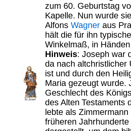
zum 60. Geburtstag vo
Kapelle. Nun wurde sie
Alfons
Wagner
aus Pra
hält die für ihn typisch
Winkelmaß, in Händen
Hinweis
: Joseph war d
da nach altchristlich
ist und durch den Heil
Maria gezeugt wurde.
Geschlecht des König
St.Josef
des Alten Testaments 
lebte als Zimmermann i
früheren Jahrhunderte