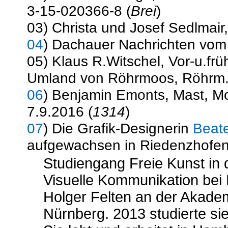
3-15-020366-8 (
Brei
)
03) Christa und Josef Sedlmair
04
) Dachauer Nachrichten vom 
05) Klaus R.Witschel, Vor-u.fr
Umland von Röhrmoos, Röhrm.H
06
) Benjamin Emonts, Mast, 
7.9.2016 (
1314
)
07
) Die Grafik-Designerin
Beate
aufgewachsen in Riedenzhofen,
Studiengang Freie Kunst in d
Visuelle Kommunikation bei P
Holger Felten an der Akadem
Nürnberg. 2013 studierte si