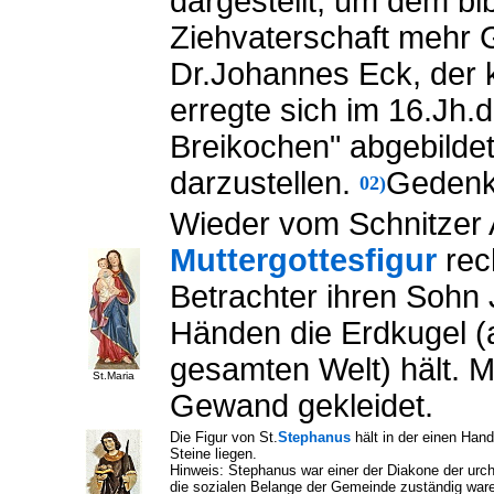
dargestellt, um dem bi
Ziehvaterschaft mehr 
Dr.Johannes Eck, der 
erregte sich im 16.Jh.
Breikochen" abgebildet
darzustellen.
Gedenk
02)
Wieder vom Schnitzer 
Muttergottesfigur
rec
Betrachter ihren Sohn 
Händen die Erdkugel (a
gesamten Welt) hält. Mar
St.Maria
Gewand gekleidet.
Die Figur von St.
Stephanus
hält in der einen Han
Steine liegen.
Hinweis: Stephanus war einer der Diakone der urc
die sozialen Belange der Gemeinde zuständig ware