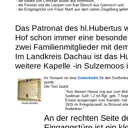
- die Bänke von Christian Müller aus Röhrmoos,
- die Fenster und die Lampen von Karl Dersch aus Garmisch und
- die Eingangstüre von Franz Martl aus dem nahen Ziegelberg gefert
Das Patronat des hl.Hubertus w
Hof schon immer eine besonde
zwei Familienmitglieder mit d
Im Landkreis Dachau ist das Hu
weitere Kapelle -in Sulzemoos 
Im Vorraum ist eine
Gedenktafel
für den Großonkel
wurde.
Der Text lautet:
"Aus diesem Hause zog aus zum blutig
Sedlmair. Gefr. i.2.Inf.Rgt. geb. 7.S
Erneut ausgezogen zum Kampfe, traf i
Gedenktafel
1915 im Kriegslazarett zu Brüssel er
Andenken."
An der rechten Seite 
Eingangstüre ist ein kl