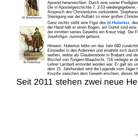
Apostel heranreichten. Durch eine seiner Predigten
Die in Apostelgeschichte 7, 2-53 wiedergegebene,
Anspruch des Christentums verkündete. Stephanus 
Steinigung war der Auftakt zu einer großen Chris
St.Stephanus
Ganz rechts steht eine Figur des
hl.Hubertus
, de
der Hand hält er einen Bogen; am Gürtel sind eine P
der inmitten seines Geweihs ein Kreuz trägt. Die 
Josefsfigur- nunmehr gefasst.
Hinweis: Hubertus lebte um das Jahr 680 zunächst 
Einsiedler in den Ardennen und ernährte sich durch 
weihen, wirkte als Glaubensbote in Brabant und de
Bischof von Tongern-Maastricht, 716 verlegte er de
St.Hubertus
Lehrer Lambert ermordet worden war. Er galt als u
dem 15. Jahrhundert wird die Legende vom Jäger Hu
Kruzifix zwischen dem Geweih erschien; dieses 
Seit 2011 stehen zwei neue Heil