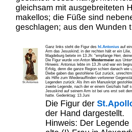
gleichsam mit ausgebreiteten H
makellos; die Füße sind neben
geschlagen; aus den Wunden tri
Ganz links steht die Figur des
hl.Antonius
auf ein
Arm das Jesuskind; in der rechten hält er ein Lilie
Magdeburg betete im 13.Jh: "empfange Herr, deine 
Die Figur wurde von Anton
Westermeier
aus Unterw
Hinweis: Antonius lebte im 13.Jh und war ein begn
Erfolg, denn die ganze Region schien danach wie 
Diebe gaben das gestohlene Gut zurück, unrechtmä
als Hilfe zum Wiederauffinden verlorener Gegenstä
Legenden zurück: Als ihm ein Manuskript gestohlen
St.Antonius
zweite Legende, nach der er einem Geizhals half s
Jesuskind auf seinem Arm ist bei uns erst seit dem 
hatte.
Gedenktag: 13.Juni
Die Figur der
St.Apoll
der Hand dargestellt.
Hinweis: Der Legende 