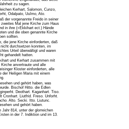
Wahrheit zu sagen.
leichen Kerhart, Salomon, Cunzo,
erht, Odalpato, Uuîmo, Ato.
ß der vorgenannte Freido in seiner
in zweites Mal jene Kirche zum Haus
d in ihre (=Ekkihart ect.) Hände
reten und die oben genannte Kirche
en sollten.
 die jene Kirche einforderten, daß
t nicht durchsetzen konnten, im
chtes Urteil überwältigt und waren
ht gehandelt hatten.
ihart und Kerhart zusammen mit
Kirche anvertraute und alle
singer Kloster einforderten, alle
der Heiligen Maria mit einem
ng.
 gesehen und gehört haben, was
rde. Bischof Hitto. die Edlen
eginperht. Deothart. Kaganhart. Tiso.
t Cronhart. Liutfrid. Freso. Unforht.
cho. Alto. Secki. Itto. Liutunc.
 gesehen und gehört haben.
 Jahr 814, unter der glorreichen
sten in der 7. Indiktion und im 13.