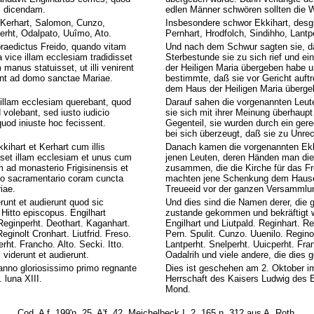
em dicendam.
edlen Männer schwören sollten die 
er Kerhart, Salomon, Cunzo,
Insbesondere schwor Ekkihart, desg
perht, Odalpato, Uuîmo, Ato.
Pernhart, Hrodfolch, Sindihho, Lantp
raedictus Freido, quando vitam
Und nach dem Schwur sagten sie, da
da vice illam ecclesiam tradidisset
Sterbestunde sie zu sich rief und e
anus statuisset, ut illi venirent
der Heiligen Maria übergeben habe un
ent ad domo sanctae Mariae.
bestimmte, daß sie vor Gericht auft
dem Haus der Heiligen Maria übergeb
 illam ecclesiam querebant, quod
Darauf sahen die vorgenannten Leute,
volebant, sed iusto iudicio
sie sich mit ihrer Meinung überhaup
 quod iniuste hoc fecissent.
Gegenteil, sie wurden durch ein gere
bei sich überzeugt, daß sie zu Unrec
ihart et Kerhart cum illis
Danach kamen die vorgenannten Ekk
set illam ecclesiam et unus cum
jenen Leuten, deren Händen man die 
m ad monasterio Frigisinensis et
zusammen, die die Kirche für das Frei
uno sacramentario coram cuncta
machten jene Schenkung dem Hause 
iae.
Treueeid vor der ganzen Versammlu
runt et audierunt quod sic
Und dies sind die Namen derer, die
Hitto episcopus. Engilhart
zustande gekommen und bekräftigt wu
eginperht. Deothart. Kaganhart.
Engilhart und Liutpald. Reginhart. R
eginolt Cronhart. Liutfrid. Freso.
Pern. Spulit. Cunzo. Uuenilo. Reginol
rht. Francho. Alto. Secki. Itto.
Lantperht. Snelperht. Uuicperht. Fran
c viderunt et audierunt.
Oadalrih und viele andere, die dies
 anno gloriosissimo primo regnante
Dies ist geschehen am 2. Oktober im
 luna XIII.
Herrschaft des Kaisers Ludwig des Er
Mond.
Cod. A f. 199'n. 25. A'f. 42. Meichelbeck I. 2. 165 n. 312 aus A. Roth,