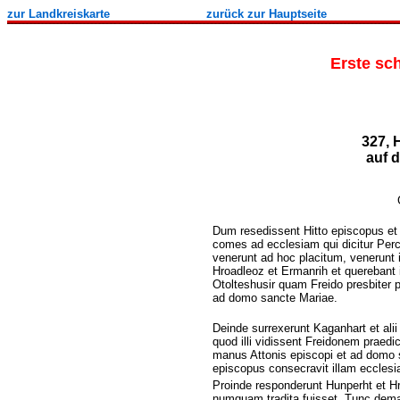
zur Landkreiskarte
zurück
zur Hauptseite
Erste s
327, 
auf 
Dum resedissent Hitto episcopus et
comes ad ecclesiam qui dicitur Percc
venerunt ad hoc placitum, venerunt 
Hroadleoz et Ermanrih et querebant i
Otolteshusir quam Freido presbiter 
ad domo sancte Mariae.
Deinde surrexerunt Kaganhart et alii
quod illi vidissent Freidonem praedi
manus Attonis episcopi et ad domo 
episcopus consecravit illam ecclesi
Proinde responderunt Hunperht et H
numquam tradita fuisset. Tunc dem