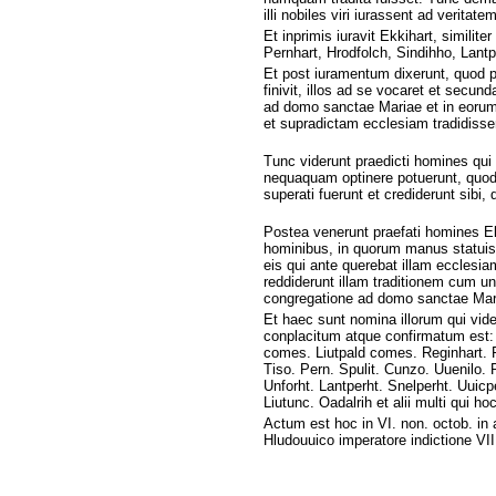
illi nobiles viri iurassent ad veritat
Et inprimis iuravit Ekkihart, similit
Pernhart, Hrodfolch, Sindihho, Lant
Et post iuramentum dixerunt, quod p
finivit, illos ad se vocaret et secun
ad domo sanctae Mariae et in eorum m
et supradictam ecclesiam tradidiss
Tunc viderunt praedicti homines qui
nequaquam optinere potuerunt, quod 
superati fuerunt et crediderunt sibi,
Postea venerunt praefati homines Ekk
hominibus, in quorum manus statuis
eis qui ante querebat illam ecclesia
reddiderunt illam traditionem cum 
congregatione ad domo sanctae Mar
Et haec sunt nomina illorum qui vide
conplacitum atque confirmatum est: 
comes. Liutpald comes. Reginhart. R
Tiso. Pern. Spulit. Cunzo. Uuenilo. R
Unforht. Lantperht. Snelperht. Uuicpe
Liutunc. Oadalrih et alii multi qui ho
Actum est hoc in VI. non. octob. in
Hludouuico imperatore indictione VII.