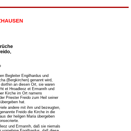
LZHAUSEN
prüche
eido,
o
en Begleiter Engilhardus und
icha (Bergkirchen) genannt wird,
dorthin an diesen Ort, sie waren
t et Hroadleoz et Ermanrih und
ner Kirche im Ort namens
er Priester Freido zum Heil seiner
 übergeben hat.
viele andere mit ihm und bezeugten,
enannte Freido die Kirche in die
us der heilgen Maria übergeben
onsecrierte.
leoz und Ermanrih, daß sie niemals
r vornehme Engilhardus, daß diese