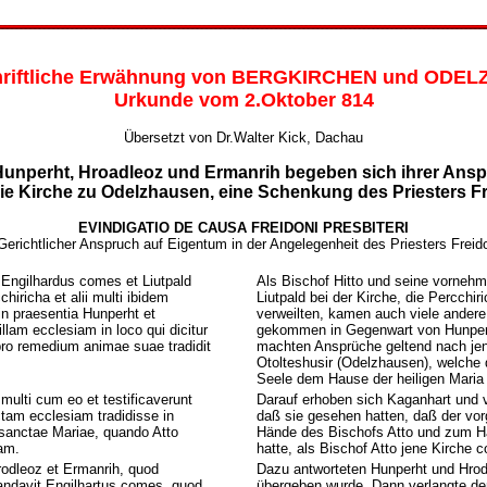
chriftliche Erwähnung von BERGKIRCHEN und ODE
Urkunde vom 2.Oktober 814
Übersetzt von Dr.Walter Kick, Dachau
Hunperht, Hroadleoz und Ermanrih begeben sich ihrer Ans
die Kirche zu Odelzhausen, eine Schenkung des Priesters Fr
EVINDIGATIO DE CAUSA FREIDONI PRESBITERI
Gerichtlicher Anspruch auf Eigentum in der Angelegenheit des Priesters Freid
 Engilhardus comes et Liutpald
Als Bischof Hitto und seine vornehm
hiricha et alii multi ibidem
Liutpald bei der Kirche, die Percchir
in praesentia Hunperht et
verweilten, kamen auch viele andere 
llam ecclesiam in loco qui dicitur
gekommen in Gegenwart von Hunperh
pro remedium animae suae tradidit
machten Ansprüche geltend nach je
Otolteshusir (Odelzhausen), welche d
Seele dem Hause der heiligen Maria
 multi cum eo et testificaverunt
Darauf erhoben sich Kaganhart und 
ctam ecclesiam tradidisse in
daß sie gesehen hatten, daß der vorg
sanctae Mariae, quando Atto
Hände des Bischofs Atto und zum Ha
am.
hatte, als Bischof Atto jene Kirche c
rodleoz et Ermanrih, quod
Dazu antworteten Hunperht und Hrod
andavit Engilhartus comes, quod
übergeben wurde. Dann verlangte de