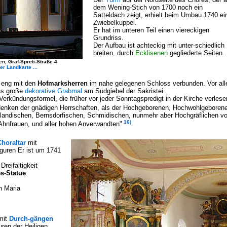
dem Wening-Stich von 1700 noch ein
Satteldach zeigt, erhielt beim Umbau 1740 ei
Zwiebelkuppel.
Er hat im unteren Teil einen viereckigen
Grundriss.
Der Aufbau ist achteckig mit unter-schiedlich
breiten, durch
Ecklisenen
gegliederte Seiten
, Graf-Spreti-Straße 4
er Landkarte ...
t eng mit den
Hofmarksherren
im nahe gelegenen Schloss verbunden. Vor alle
das große
dekorative Grabmal
am Südgiebel der Sakristei.
Verkündungsformel, die früher vor jeder Sonntagspredigt in der Kirche verles
enken der gnädigen Herrschaften, als der Hochgeborenen, Hochwohlgeborenen
landischen, Bernsdorfischen, Schmidischen, nunmehr aber Hochgräflichen vo
16)
Ahnfrauen, und aller hohen Anverwandten"
Choraltar
mit
iguren Er ist um 1741
Dreifaltigkeit
es-Statue
n Maria
mit
Durch-gängen
ren der Heiligen