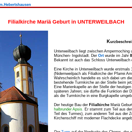
em.Hebertshausen
Filialkirche Mariä Geburt in UNTERWEILBACH
K
urzbeschre
Unterweilbach liegt zwischen Ampermoching 
München- Ingolstadt. Der
Ort
wurde im Jahr
8
Bekannt ist auch das Schloss Unterweilbach 
Eine Kirche in Unterweilbach wurde erstmals
(Nidernweilpach als Filialkirche der Pfarrei 
Wahrscheinlich handelte es sich dabei um di
bestehende Turmkirche an der Stelle beim jet
Eine Marienkapelle an der Stelle der heutigen
späteren Jahren; sie dürfte die Funktion der
als die Turmkirche in eine Burgkapelle umgeb
Der heutige Bau der
Filialkirche
Mariä Geburt
halbrunder Apsis
.
Er stammt
zum Teil aus d
Teil des Turmes), zum anderen Teil aus der 
Kirchenschiff mit moderner Flachdecke angeb
Der
Turm
auf der Nordseite des Chores, der a