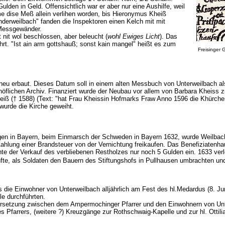
lden in Geld. Offensichtlich war er aber nur eine Aushilfe, weil
)me dise Meß allein verlihen worden, bis Hieronymus Kheiß
derweilbach" fanden die Inspektoren einen Kelch mit mit
 Messgewänder.
st nit wol beschlossen, aber beleucht (
wohl Ewiges Licht
). Das
rt. "Ist ain arm gottshauß; sonst kain mangel" heißt es zum
Freisinger 
neu erbaut. Dieses Datum soll in einem alten Messbuch von Unterweilbach als
höflichen Archiv. Finanziert wurde der Neubau vor allem von Barbara Kheiss 
iß († 1588) (Text: "hat Frau Kheissin Hofmarks Fraw Anno 1596 die Khürchen
wurde die Kirche geweiht.
n in Bayern, beim Einmarsch der Schweden in Bayern 1632, wurde Weilbach f
ahlung einer Brandsteuer von der Vernichtung freikaufen. Das Benefiziatenha
chte der Verkauf des verbliebenen Restholzes nur noch 5 Gulden ein. 1633 ve
künfte, als Soldaten den Bauern des Stiftungshofs in Pullhausen umbrachten u
 die Einwohner von Unterweilbach alljährlich am Fest des hl.Medardus (8. Ju
le durchführten.
ersetzung zwischen dem Ampermochinger Pfarrer und den Einwohnern von Unte
s Pfarrers, (weitere ?) Kreuzgänge zur Rothschwaig-Kapelle und zur hl. Otti