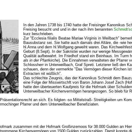
In den Jahren 1738 bis 1740 hatte der Freisinger Kanonikus Sch
Freising besucht und und in der nach ihm benannten
Schmidt'sc
kurz beschrieben.
Zur "Ecclesia filialis Beatae Mariae Virginis in Weilbach" bemer
Bausubstanz sei. Sie hatte auch damals drei Altäre, die -wie he
hl.Anna und dem hl.Wolfgang geweiht waren. Das Kirchweihfest
Geburt (8.Sept). In der Sakristei wurden nur wenige Messgewän
Qualität aufbewahrt. Im Friedhof stand ein Beinhaus. Im Turm h
als in der Pfarrkirche
). Die Einnahmen verwalteten der Pfarrer
Schlossherr in Unterweilbach, Graf Spreti. Letzterer ließ den K
schauen, denn der vermerkte "Das Vermögen dieser Kirchen is
Extracten nit wüßlich".
Das schlechte Zeugnis, das der Kanonikus Schmidt dem Bauzus
eine Folge der Misswirtschft von Baron Johann Josef Zech (Ho
hatte den überteuerten Kaufpreis für die Hofmark über Schulden
Unterweilbacher Kirchenvermögen herangezogen.
So blieb für 
Präsentationsrecht an sich. Es folgten -so Mittelstraß- Streitigkeiten um Ko
mochinger Pfarrer und dem Unterweilbacher Benefiziaten.
ofmark zusammen mit der Hofmark Großinzemoos für 38.000 Gulden an Hiero
tnommene Kirchenvermögen von 1500 Gulden zurückzahlen. Damit konnte di