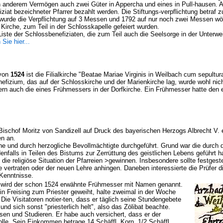
 anderem Vermögen auch zwei Güter in Appercha und eines in Pull-hausen. A
iziat bezeichneter Pfarrer bezahlt werden. Die Stiftungs-verpflichtung betraf
wurde die Verpflichtung auf 3 Messen und 1792 auf nur noch zwei Messen wöc
r Kirche, zum Teil in der Schlosskapelle gefeiert wurden.
Liste der Schlossbenefiziaten, die zum Teil auch die Seelsorge in der Unter
 Sie hier...
von
1524
ist die Filialkirche "Beatae Mariae Virginis in Weilbach cum sepultura
fizium, das auf der Schlosskirche und der Marienkirche lag, wurde wohl nicht
ern auch die eines Frühmessers in der Dorfkirche. Ein Frühmesser hatte den 
 Bischof Moritz von Sandizell auf Druck des bayerischen Herzogs Albrecht V. 
en an.
che und durch herzogliche Bevollmächtigte durchgeführt. Grund war die durch 
enfalls in Teilen des Bistums zur Zerrüttung des geistlichen Lebens geführt hat
n die religiöse Situation der Pfarreien >gewinnen. Insbesondere sollte festgeste
 vertraten oder der neuen Lehre anhingen. Daneben interessierte die Prüfer d
 Kenntnisse.
60 wird der schon 1524 erwähnte Frühmesser mit Namen genannt.
 Freising zum Priester geweiht, halte zweimal in der Woche
Die Visitatoren notier-ten, dass er täglich seine Stundengebete
und sich sonst "priesterlich helt", also das Zölibat beachte.
en und Studieren. Er habe auch versichert, dass er der
olle. Sein Einkommen betrage 14 Schäffl. Korn, 1/2 Schäffl.