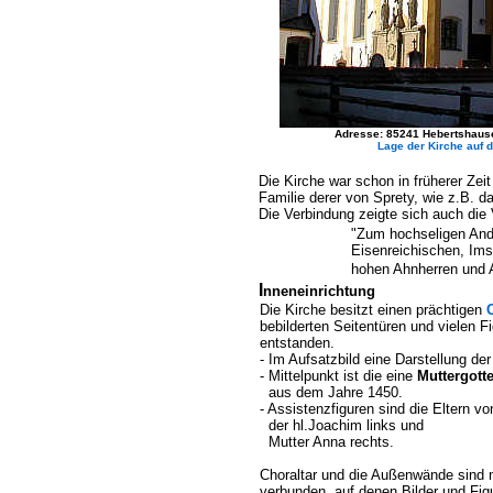
Adresse: 85241 Hebertshausen
Lage der Kirche auf d
Die Kirche war schon in früherer Zei
Familie derer von Sprety, wie z.B. 
Die Verbindung zeigte sich auch die 
"Zum hochseligen And
Eisenreichischen, Ims
hohen Ahnherren und 
I
nneneinrichtung
Die Kirche besitzt einen prächtigen
bebilderten Seitentüren und vielen F
entstanden.
- Im Aufsatzbild eine Darstellung der 
- Mittelpunkt ist die eine
Muttergott
aus dem Jahre 1450.
- Assistenzfiguren sind die Eltern vo
der hl.Joachim links und
Mutter Anna rechts.
Choraltar und die Außenwände sind 
verbunden, auf denen Bilder und Figu