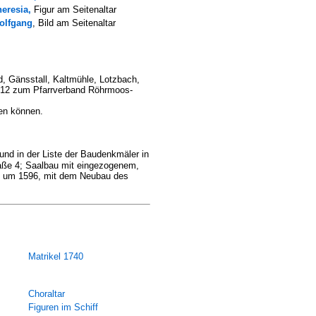
heresia,
Figur am Seitenaltar
olfgang
, Bild am Seitenaltar
 Gänsstall, Kaltmühle, Lotzbach,
 2012 zum Pfarrverband Röhrmoos-
en können.
nd in der Liste der Baudenkmäler in
traße 4; Saalbau mit eingezogenem,
rn um 1596, mit dem Neubau des
Matrikel 1740
Choraltar
Figuren im Schiff