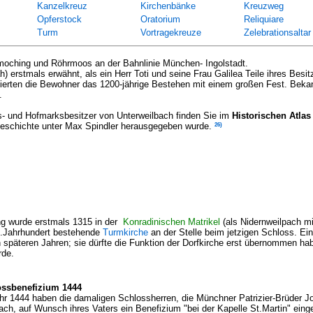
Kanzelkreuz
Kirchenbänke
Kreuzweg
Opferstock
Oratorium
Reliquiare
Turm
Vortragekreuze
Zelebrationsaltar
moching und Röhrmoos an der Bahnlinie München- Ingolstadt.
h) erstmals erwähnt, als ein Herr Toti und seine Frau Galilea Teile ihres Besi
ierten die Bewohner das 1200-jährige Bestehen mit einem großen Fest. Beka
.
s- und Hofmarksbesitzer von Unterweilbach finden Sie im
Historischen Atlas
26)
eschichte unter Max Spindler herausgegeben wurde.
ng wurde erstmals 1315 in der
Konradinischen Matrikel
(als Nidernweilpach mi
2.Jahrhundert bestehende
Turmkirche
an der Stelle beim jetzigen Schloss. Ein
in späteren Jahren; sie dürfte die Funktion der Dorfkirche erst übernommen h
rde.
ossbenefizium 1444
hr 1444 haben die damaligen Schlossherren, die Münchner Patrizier-Brüder 
ach, auf Wunsch ihres Vaters ein Benefizium "bei der Kapelle St.Martin" eing