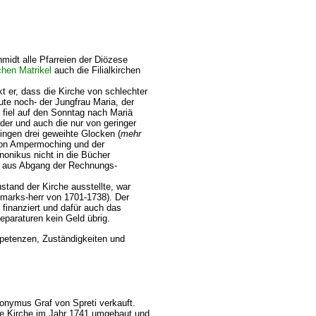
midt alle Pfarreien der Diözese
hen Matrikel
auch die Filialkirchen
kt er, dass die Kirche von schlechter
ute noch- der Jungfrau Maria, der
 fiel auf den Sonntag nach Mariä
der und auch die nur von geringer
ingen drei geweihte Glocken (
mehr
 von Ampermoching und der
anonikus nicht in die Bücher
t aus Abgang der Rechnungs-
tand der Kirche ausstellte, war
fmarks-herr von 1701-1738). Der
 finanziert und dafür auch das
Reparaturen kein Geld übrig.
mpetenzen, Zuständigkeiten und
nymus Graf von Spreti verkauft.
e Kirche im Jahr 1741 umgebaut und