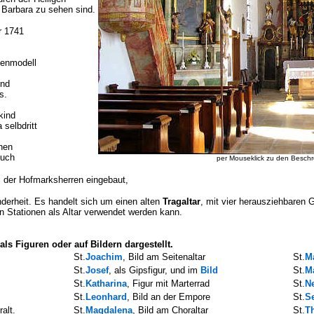
 Barbara zu sehen sind.
 1741
chenmodell
und
s.
kind
 selbdritt
hen
Buch
per Mouseklick zu den Besch
m
der Hofmarksherren eingebaut,
derheit. Es handelt sich um einen alten
Tragaltar
, mit vier herausziehbaren G
 Stationen als Altar verwendet werden kann.
als Figuren oder auf Bildern dargestellt.
St.
Joachim
, Bild am Seitenaltar
St.
Ma
St.
Josef
, als Gipsfigur, und im
Bild
St.
M
St.
Katharina
,
Figur mit Marterrad
St.
N
St.
Leonhard
, Bild an der Empore
St.
S
alt.
St.
Magdalena
,
Bild am Choraltar
St.
T