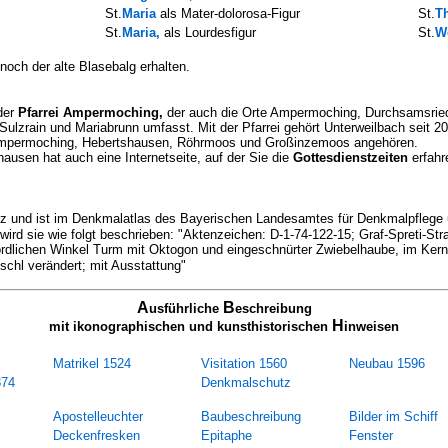
St.
Maria
als Mater-dolorosa-Figur
St.
T
St.
Maria,
als Lourdesfigur
St.
W
och der alte Blasebalg erhalten.
der
Pfarrei Ampermoching,
der auch die Orte
Ampermoching, Durchsamsried,
 Sulzrain und Mariabrunn umfasst.
Mit der Pfarrei gehört Unterweilbach seit
Ampermoching, Hebertshausen, Röhrmoos und Großinzemoos angehören.
usen hat auch eine Internetseite, auf der Sie die
Gottesdienstzeiten
erfahr
tz
und ist im Denkmalatlas des Bayerischen Landesamtes für Denkmalpflege u
 wird sie wie folgt beschrieben: "Aktenzeichen: D-1-74-122-15; Graf-Spreti-S
rdlichen Winkel Turm mit Oktogon und eingeschnürter Zwiebelhaube, im Ke
chl verändert; mit Ausstattung"
A
B
usführliche
eschreibung
H
mit ikonographischen und kunsthistorischen
inweisen
Matrikel 1524
Visitation 1560
Neubau 1596
874
Denkmalschutz
Apostelleuchter
Baubeschreibung
Bilder im Schiff
Deckenfresken
Epitaphe
Fenster