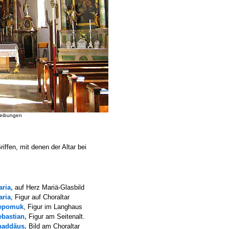
reibungen
riffen, mit denen der Altar bei
ria,
auf Herz Mariä-Glasbild
aria
, Figur auf Choraltar
epomuk
, Figur im Langhaus
ebastian,
Figur am Seitenalt.
haddäus
,
Bild am Choraltar