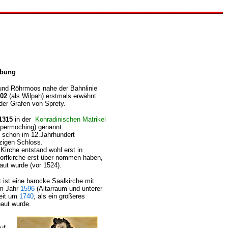
ibung
und Röhrmoos nahe der Bahnlinie
02
(als Wilpah) erstmals erwähnt.
der Grafen von Sprety.
1315
in der
Konradinischen Matrikel
Ampermoching) genannt.
e schon im 12.Jahrhundert
zigen Schloss.
 Kirche entstand wohl erst in
 Dorfkirche erst über-nommen haben,
aut wurde (vor 1524).
 ist eine barocke Saalkirche mit
em Jahr
1596
(Altarraum und unterer
Zeit um
1740
, als ein größeres
aut wurde.
uf