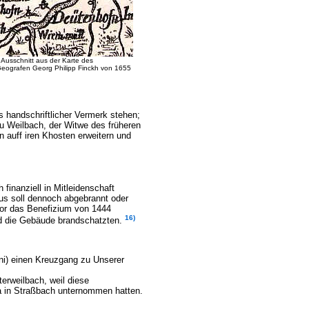
Ausschnitt aus der Karte des
Geografen Georg Philipp Finckh von 1655
 handschriftlicher Vermerk stehen;
zu Weilbach, der Witwe des früheren
 auff iren Khosten erweitern und
inanziell in Mitleidenschaft
us soll dennoch abgebrannt oder
rlor das Benefizium von 1444
16)
nd die Gebäude brandschatzten.
ni) einen Kreuzgang zu Unserer
rweilbach, weil diese
lia in Straßbach unternommen hatten.