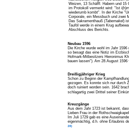
Weizen, 13 Schäffl. Habern und 15 Gu
im Protokoll vermerkt wird: "Ist i(h
wiederumb kombt". In der Kirche "Un
Corporale, ein Messbuch und zwei
Das Sakramenthauß (
Tabernakel
) i
Tauföl werde in einem Krug aufbewah
Abschluss des Berichts.
Neubau 1596
Die Kirche wurde wohl im Jahr 1596 
so besagt das eine Notiz im Erzbisc
Hofmark-Mitbesitzers Hieronimus Khe
bauen lassen"). Am 28.August 1596 
Dreißigjähriger Krieg
Schon zu Beginn der Kampfhandlunge
gezogen. Es konnte sich nur durch Z
doch ruiniert worden sein. 1642 bra
schlagartig zwei Drittel seiner Ein
Kreuzgänge
Aus dem Jahr 1723 ist bekannt, dass
Lieben Frau in der Rothschwaigkapel
Im Juli 1729 gab es eine Auseinand
eigenmächtig, d.h. ohne Erlaubnis de
28)