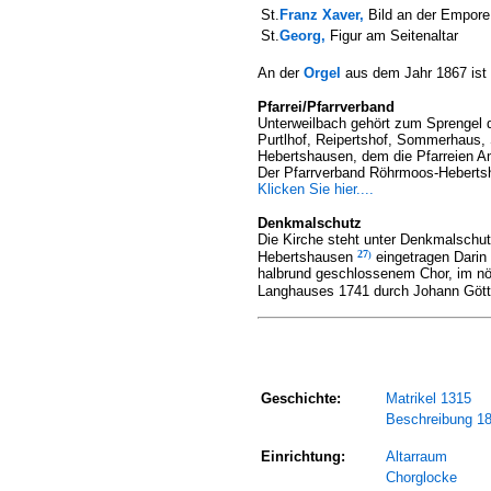
St.
Franz Xaver,
Bild an der Empore
St.
Georg,
Figur am Seitenaltar
An der
Orgel
aus dem Jahr 1867 ist n
Pfarrei/Pfarrverband
Unterweilbach gehört zum Sprengel 
Purtlhof, Reipertshof, Sommerhaus,
Hebertshausen, dem die Pfarreien 
Der Pfarrverband Röhrmoos-Hebertsha
Klicken Sie hier....
Denkmalschutz
Die Kirche steht unter Denkmalschu
27
Hebertshausen
eingetragen
Darin
)
halbrund geschlossenem Chor, im nö
Langhauses 1741 durch Johann Götts
Geschichte:
Matrikel 1315
Beschreibung 1
Einrichtung:
Altarraum
Chorglocke