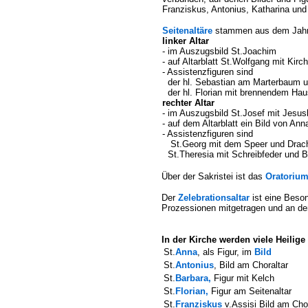
Franziskus, Antonius, Katharina und
Seitenaltäre
stammen aus dem Jahr
linker Altar
- im Auszugsbild St.Joachim
- auf Altarblatt St.Wolfgang mit Kir
- Assistenzfiguren sind
der hl. Sebastian am Marterbaum 
der hl. Florian mit brennendem Hau
rechter Altar
- im Auszugsbild St.Josef
mit Jesus
- auf dem Altarblatt ein Bild von Anna
- Assistenzfiguren sind
St.Georg mit dem Speer und Drac
St.Theresia mit Schreibfeder und 
Über der Sakristei ist das
Oratoriu
Der
Zelebrationsaltar
ist eine Beson
Prozessionen mitgetragen und an den
In der Kirche werden viele Heilige 
St.
Anna
, als Figur, im
Bild
St.
Antonius
, Bild am Choraltar
St.
Barbara,
Figur mit Kelch
St.
Florian
,
Figur am Seitenaltar
St.
Franziskus
v.Assisi Bild am Chor