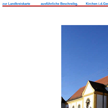
zur Landkreiskarte
ausführliche Beschreibg.
Kirchen i.d.G