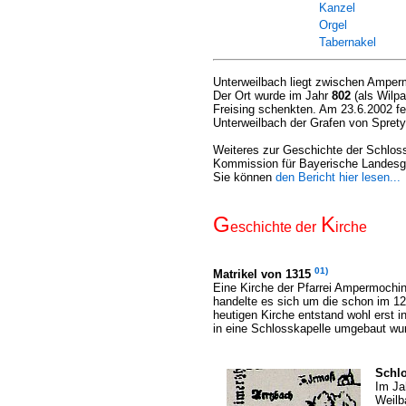
Kanzel
Orgel
Tabernakel
Unterweilbach liegt zwischen Amper
Der Ort wurde im Jahr
802
(als Wilpa
Freising schenkten. Am 23.6.2002 fe
Unterweilbach der Grafen von Sprety
Weiteres zur Geschichte der Schlos
Kommission für Bayerische Landesg
Sie können
den Bericht hier lesen...
G
K
eschichte der
irche
01)
Matrikel von 1315
Eine Kirche der Pfarrei Ampermochi
handelte es sich um die schon im 1
heutigen Kirche entstand wohl erst 
in eine Schlosskapelle umgebaut wu
Schl
Im Ja
Weilb