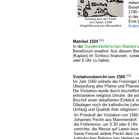
neben
Benef
1740 
in de
Auszug aus der Karte
Eine 
von Apian 1568
finden
Vergrößerung per Mouseklick
01)
Matrikel 1524
In der
Sunderndorfer'schen Matrikel
Benefizium erwähnt. Aus diesem Bene
(Kaplan) im Schloss finanziert, sond
oder 6 Uhr zu halten.
13)
Visitationsbericht von 1560
Im Jahr 1560 ordnete der Freisinger
Überprüfung aller Pfarrer und Pfarrei
Die Visitation wurde durch bischöfli
entstandene religiöse Unruhe, die jed
Bischof einen detaillierten Einblick i
Gläubigen noch die katholische Lehre
Umfang und Qualität ihrer religiösen
Im Protokoll der Visitation von 15
Johannes Peckh aus Mammendorf, in
die Frühmesse, um 5:30 oder 6 Uhr. 
verrichte, die Messe auf Latein lese 
Seine Freizeit widme Peckh dem Les
katholischen Religion treu bleiben w