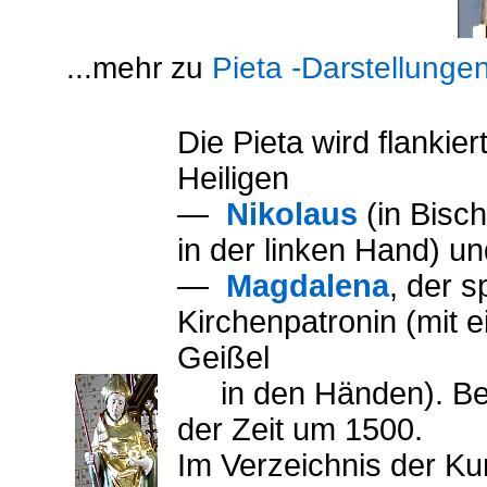
...mehr zu
Pieta -Darstellunge
Die Pieta wird flankie
Heiligen
—
Nikolaus
(in Bisc
in der linken Hand) un
—
Magdalena
, der 
Kirchenpatronin (mit 
Geißel
in den Händen). Bei
der Zeit um 1500.
Im Verzeichnis der K