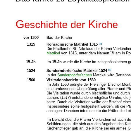
G
K
eschichte der
irche
vor 1300
Bau
der Kirche
1315
01)
Konradinische Matrikel 1315
Die Filialkirche St. Nikolaus der Pfarrei Vierkirch
Matrikel
von 1315, unter dem Namen "filiam in Ro
15.Jh
Im
15.Jh
wurde die Kirche im zeitgenössischen got
1524
01)
Sunderndorfer'sche Matrikel 1524
In der
Sunderndorfer'schen
Matrikel wird Rettenbac
1560
Visitationsbericht von 1560
Im Jahr 1560 ordnete der Freisinger Bischof Morit
eine umfassende Überprüfung aller Pfarrer und Pfa
Die Visitation wurde durch bischöfliche und durch
Luthers (
1517
) entstandene religiöse Unruhe, die 
hatte. Durch die Visitation wollte der Bischof einen
Insbesondere sollte festgestellt werden, ob die P
anhingen. Daneben interessierte die Prüfer die Le
Im Bericht über die Pfarrei Vierkirchen ist auch di
Schilderungen, die sich aus den Angaben des Kir
Kirchenpfleger gab an, die Kirche sei ein armes 