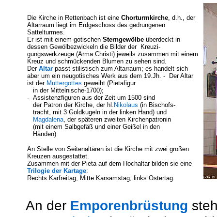
Die Kirche in Rettenbach ist eine
Chorturmkirche
, d.h., der
Altarraum liegt im Erdgeschoss des gedrungenen
Sattelturmes.
Er ist mit einem gotischen
Sterngewölbe
überdeckt in
dessen Gewölbezwickeln die Bilder der Kreuzi-
gungswerkzeuge (Arma Christi) jeweils zusammen mit einem
Kreuz und schmückenden Blumen zu sehen sind.
Der
Altar
passt stilistisch zum Altarraum; es handelt sich
aber um ein neugotisches Werk aus dem 19.Jh. - Der Altar
ist der
Muttergottes
geweiht (Pietafigur
in der Mittelnische-1700);
- Assistenzfiguren aus der Zeit um 1500 sind
der Patron der Kirche, der hl.
Nikolaus
(in Bischofs-
tracht, mit 3 Goldkugeln in der linken Hand) und
Magdalena
, der späteren zweiten Kirchenpatronin
(mit einem Salbgefäß und einer Geißel in den
Händen)
An Stelle von Seitenaltären ist die Kirche mit zwei großen
Kreuzen ausgestattet.
Zusammen mit der Pieta auf dem Hochaltar bilden sie eine
Trilogie der Kartage
:
Rechts Karfreitag, Mitte Karsamstag, links Ostertag.
An der
Emporenbrüstung
steh