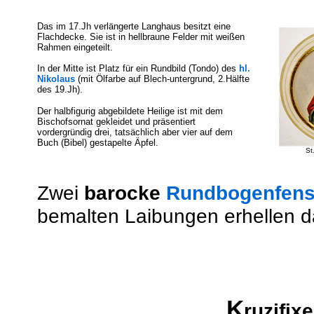
Das im 17.Jh verlängerte Langhaus besitzt eine
Flachdecke. Sie ist in hellbraune Felder mit weißen
Rahmen eingeteilt.
In der Mitte ist Platz für ein Rundbild (Tondo) des
hl.
Nikolaus
(mit Ölfarbe auf Blech-untergrund, 2.Hälfte
des 19.Jh).
Der halbfigurig abgebildete Heilige ist mit dem
Bischofsornat gekleidet und präsentiert
vordergründig drei, tatsächlich aber vier auf dem
Buch (Bibel) gestapelte Äpfel.
St
Zwei
barocke
Rundbogenfens
bemalten Laibungen erhellen da
K
ruzifix