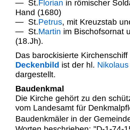
— St.
Florian
in römischer Sold
Hand (1680)
— St.
Petrus
, mit Kreuzstab un
— St.
Martin
im Bischofsornat 
(18.Jh).
Das barockisierte Kirchenschif
Deckenbild
ist der hl.
Nikolaus
dargestellt.
Baudenkmal
Die Kirche gehört zu den schü
vom Landesamt für Denkmalpfl
Baudenkmäler in der Gemeinde
Worten beschrieben: "D-1-74-15