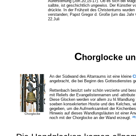
Auferstehung (Joh.20,15-17). Ob es sich bei Mag
salbte, ist geschichtlich ungewiss. Der Künstler v
drückte. In der Frühzeit des Christentums wurden
verstanden; Papst Gregor d. Große (um das Jahr 6
22.Juli
C
horglocke u
An der Südwand des Altarraums ist eine kleine
C
angebracht, die bei Beginn des Gottesdienstes g
Rettenbach besitzt sehr schön verzierte und be
mit Reliefs der Evangelistennamen und -attribute 
Diese Glocken werden vor allem zu hl.Wandlung be
soeben konsekrierten Hostie und des Kelches, wi
gegeben, um die Aufmerksamkeit der Kirchenbes
Hinweis auf dieses Wandlungsläuten ist einer 
Chorglocke
23)
noch mit der Chorglocke an der Wand erzeugt.