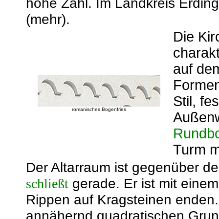
hohe Zahl. Im Landkreis Erding
(mehr).
Die Kir
charakt
auf dem
Formen
Stil, f
romanisches Bogenfries
Außenwä
Rundbo
Turm m
Der Altarraum ist gegenüber de
gerade. Er ist mit eine
schließt
Rippen auf Kragsteinen enden. 
annähernd quadratischen Grund