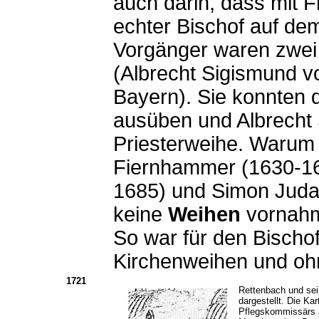
auch darin, dass mit 
echter Bischof auf de
Vorgänger waren zwei
(Albrecht Sigismund 
Bayern). Sie konnten d
ausüben und Albrecht 
Priesterweihe. Warum
Fiernhammer (1630-16
1685) und Simon Juda
keine
Weihen
vornahm
So war für den Bischo
Kirchenweihen und ohn
1721
Rettenbach und sei
dargestellt. Die Ka
Pflegskommissärs J