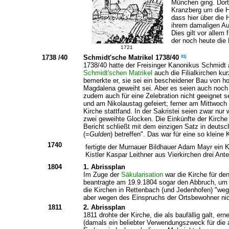
München ging. Dort 
Kranzberg um die Ho
dass hier über die
ihrem damaligen Au
Dies gilt vor allem 
der noch heute die
1721
1738 /40
01)
Schmidt'sche Matrikel 1738/40
1738/40 hatte der Freisinger Kanonikus Schmidt 
Schmidt'schen Matrikel
auch die Filialkirchen kur
bemerkte er, sie sei ein bescheidener Bau von ho
Magdalena geweiht sei. Aber es seien auch noch z
zudem auch für eine Zelebration nicht geeignet s
und am Nikolaustag gefeiert; ferner am Mittwoch 
Kirche stattfand. In der Sakristei seien zwar n
zwei geweihte Glocken. Die Einkünfte der Kirche 
Bericht schließt mit dem einzigen Satz in deuts
(=
Gulden
) betreffen". Das war für eine so kleine 
1740
fertigte der Murnauer Bildhauer Adam Mayr ein Kru
Kistler Kaspar Leithner aus Vierkirchen drei Ant
1804
1. Abrissplan
Im Zuge der
Säkularisation
war die Kirche für de
beantragte am 19.9.1804 sogar den Abbruch, um k
die Kirchen in Rettenbach (und Jedenhofen) "weg
aber wegen des Einspruchs der Ortsbewohner nic
1811
2. Abrissplan
1811 drohte der Kirche, die als baufällig galt, e
(damals ein beliebter Verwendungszweck für die