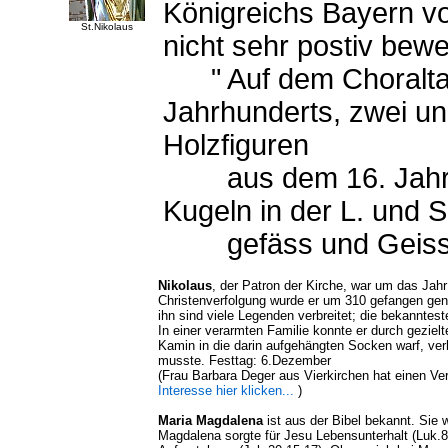
Königreichs Bayern v
St.Nikolaus
nicht sehr postiv bewer
" Auf dem Choraltar,
Jahrhunderts, zwei u
Holzfiguren
aus dem 16. Jahrhun
Kugeln in der L. und 
gefäss und Geisse
Nikolaus
, der Patron der Kirche, war um das Jah
Christenverfolgung wurde er um 310 gefangen geno
ihn sind viele Legenden verbreitet; die bekannteste
In einer verarmten Familie konnte er durch geziel
Kamin in die darin aufgehängten Socken warf, verh
musste. Festtag: 6.Dezember
(Frau Barbara Deger aus Vierkirchen hat einen V
Interesse hier klicken...
)
Maria Magdalena
ist aus der Bibel bekannt. Sie 
Magdalena sorgte für Jesu Lebensunterhalt (Luk.8,