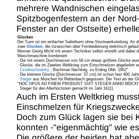
mehrere Wandnischen eingelass
Spitzbogenfestern an der Nord-
Fenster an der Ostseite) erhel
Glocken
Der Turm
ist ein einfacher Sattelturm ohne Stockwerksteilung. An d
zwei
Glocken
, die inzwischen über Fernbedienung elektrisch geläu
Mesner Georg Michl mit einem Techniker selbst erstellt und dabei
Waschmaschine kombiniert.
- Die mit einem Durchmesser von 58 cm etwas größere Glocke wu
Glocke, die im Zweiten Weltkrieg zum Einschmelzen abgeliefert we
Czudnochowsky
; Bachmair Nachfolg. zu Erding Obb. 1952".
- Die kleinere Glocke (Durchmesser: 57 cm) ist schon fast 400 Jahr
Steger
aus München für Rettenbach gegossen. Der Text an der Gl
"HOC OPUS AD FINEM PRODUXIT SIXT STEGER ANNO MDCXI" (D
Steger für den Allerhöchsten gemacht im Jahr 1611).
Auch im Ersten Weltkrieg mus
Einschmelzen für Kriegszweck
Doch zum Glück lagen sie bei
konnten -"eigenmächtig" wie e
Die größere der beiden hat abe