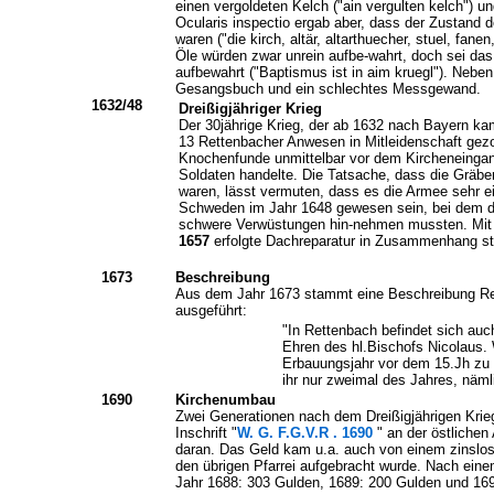
einen vergoldeten Kelch ("ain vergulten kelch") 
Ocularis inspectio ergab aber, dass der Zustand d
waren ("die kirch, altär, altarthuecher, stuel, fan
Öle würden zwar unrein aufbe-wahrt, doch sei da
aufbewahrt ("Baptismus ist in aim kruegl"). Nebe
Gesangsbuch und ein schlechtes Messgewand.
1632/48
Dreißigjähriger Krieg
Der 30jährige Krieg, der ab 1632 nach Bayern kam
13 Rettenbacher Anwesen in Mitleidenschaft gez
Knochenfunde unmittelbar vor dem Kircheneinga
Soldaten handelte. Die Tatsache, dass die Gräbe
waren, lässt vermuten, dass es die Armee sehr ei
Schweden im Jahr 1648 gewesen sein, bei dem d
schwere Verwüstungen hin-nehmen mussten. Mit 
1657
erfolgte Dachreparatur in Zusammenhang st
1673
Beschreibung
Aus dem Jahr 1673 stammt eine Beschreibung Rett
ausgeführt:
"In Rettenbach befindet sich auc
Ehren des hl.Bischofs Nicolaus.
Erbauungsjahr vor dem 15.Jh zu s
ihr nur zweimal des Jahres, näml
1690
Kirchenumbau
Zwei Generationen nach dem Dreißigjährigen Krie
Inschrift "
W.
G. F.G.V.R . 1690
" an der östliche
daran. Das Geld kam u.a. auch von einem zinslos
den übrigen Pfarrei aufgebracht wurde. Nach eine
Jahr 1688: 303 Gulden, 1689: 200 Gulden und 16