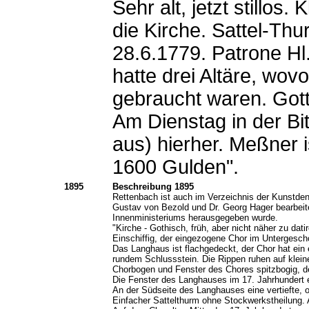
Sehr alt, jetzt stillos
die Kirche. Sattel-Th
28.6.1779. Patrone Hl
hatte drei Altäre, wov
gebraucht waren. Gott
Am Dienstag in der Bi
aus) hierher. Meßner i
1600 Gulden".
1895
Beschreibung 1895
Rettenbach ist
auch im Verzeichnis der Kunstden
Gustav von Bezold und Dr. Georg Hager bearbeite
Innenministeriums herausgegeben wurde.
"Kirche - Gothisch, früh, aber nicht näher zu datir
Einschiffig, der eingezogene Chor im Untergesc
Das Langhaus ist flachgedeckt, der Chor hat ein 
rundem Schlussstein. Die Rippen ruhen auf klein
Chorbogen und Fenster des Chores spitzbogig, d
Die Fenster des Langhauses im 17. Jahrhundert e
An der Südseite des Langhauses eine vertiefte,
Einfacher Sattelthurm ohne Stockwerkstheilung. 