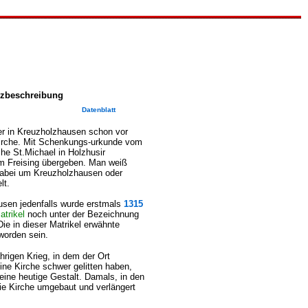
rzbeschreibung
Datenblatt
er in Kreuzholzhausen schon vor
Kirche. Mit Schenkungs-urkunde vom
che St.Michael in Holzhusir
m Freising übergeben. Man weiß
 dabei um Kreuzholzhausen oder
lt.
sen jedenfalls wurde erstmals
1315
trikel
noch unter der Bezeichnung
ie in dieser Matrikel erwähnte
worden sein.
rigen Krieg, in dem der Ort
ne Kirche schwer gelitten haben,
eine heutige Gestalt. Damals, in den
ie Kirche umgebaut und verlängert