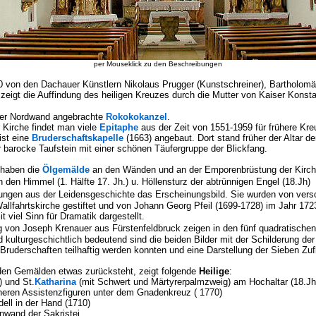
per Mouseklick zu den Beschreibungen
von den Dachauer Künstlern Nikolaus Prugger (Kunstschreiner), Bartholomä
t zeigt die Auffindung des heiligen Kreuzes durch die Mutter von Kaiser Konstan
 der Nordwand angebrachte
Rokokokanzel
.
Kirche findet man viele
Epitaphe
aus der Zeit von 1551-1959 für frühere Kr
ist eine
Bruderschaftskapelle
(1663) angebaut. Dort stand früher der Altar d
r barocke Taufstein mit einer schönen Täufergruppe der Blickfang.
 haben die
Ölgemälde
an den Wänden und an der Emporenbrüstung der Kirch
den Himmel (1. Hälfte 17. Jh.) u. Höllensturz der abtrünnigen Engel (18.Jh)
lungen aus der Leidensgeschichte das Erscheinungsbild. Sie wurden von ver
fahrtskirche gestiftet und von Johann Georg Pfeil (1699-1728) im Jahr 172
viel Sinn für Dramatik dargestellt.
von Joseph Krenauer aus Fürstenfeldbruck zeigen in den fünf quadratischen
lturgeschichtlich bedeutend sind die beiden Bilder mit der Schilderung de
Bruderschaften teilhaftig werden konnten und eine Darstellung der Sieben Zuf
r den Gemälden etwas zurücksteht, zeigt folgende
Heilige
:
) und St.
Katharina
(mit Schwert und Märtyrerpalmzweig) am Hochaltar (18.Jh
üheren Assistenzfiguren unter dem Gnadenkreuz ( 1770)
ll in der Hand (1710)
nwand der Sakristei