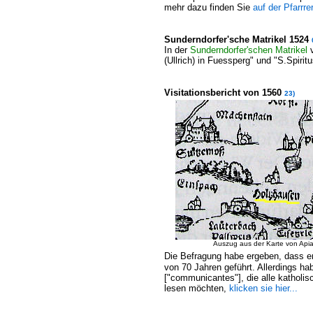
mehr dazu finden Sie
auf der Pfarrrer
Sunderndorfer'sche Matrikel 1524
In der
Sunderndorfer'schen Matrikel
(Ullrich) in Fuessperg" und "S.Spir
Visitationsbericht von 1560
23)
Auszug aus der Karte von Api
Die Befragung habe ergeben, dass er 
von 70 Jahren geführt. Allerdings ha
["communicantes"], die alle katholis
lesen möchten,
klicken sie hier...