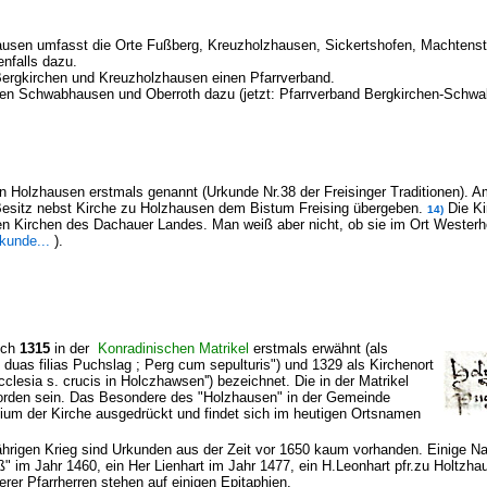
hausen umfasst die Orte
Fußberg, Kreuzholzhausen, Sickertshofen, Machtenst
nfalls dazu.
 Bergkirchen und Kreuzholzhausen einen Pfarrverband.
ien Schwabhausen und Oberroth dazu (jetzt: Pfarrverband Bergkirchen-Schw
n Holzhausen erstmals genannt (Urkunde Nr.38 der Freisinger Traditionen). Am 
 Besitz nebst Kirche zu Holzhausen dem Bistum Freising übergeben.
Die Ki
14)
en Kirchen des Dachauer Landes. Man weiß aber nicht, ob sie im Ort Wester
rkunde...
).
lich
1315
in der
Konradinischen Matrikel
erstmals erwähnt (als
t duas filias Puchslag ; Perg cum sepulturis") und 1329 als Kirchenort
clesia s. crucis in Holczhawsen'') bezeichnet. Die in der Matrikel
rden sein. Das Besondere des "Holzhausen" in der Gemeinde
ium der Kirche ausgedrückt und findet sich im heutigen Ortsnamen
ährigen Krieg sind Urkunden aus der Zeit vor 1650 kaum vorhanden. Einige 
" im Jahr 1460, ein Her Lienhart im Jahr 1477, ein H.Leonhart pfr.zu Holtzh
rer Pfarrherren stehen auf einigen Epitaphien.