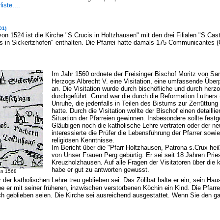
liste....
01)
von 1524 ist die Kirche "S.Crucis in Holtzhausen" mit den drei Filialen "S.Cast
itus in Sickertzhofen" enthalten. Die Pfarrei hatte damals 175 Communicantes
Im Jahr 1560 ordnete der Freisinger Bischof Moritz von Sa
Herzogs Albrecht V. eine Visitation, eine umfassende Überpr
an. Die Visitation wurde durch bischöfliche und durch herz
durchgeführt. Grund war die durch die Reformation Luthers 
Unruhe, die jedenfalls in Teilen des Bistums zur Zerrüttung
hatte. Durch die Visitation wollte der Bischof einen detaillier
Situation der Pfarreien gewinnen. Insbesondere sollte festge
Gläubigen noch die katholische Lehre vertraten oder der 
interessierte die Prüfer die Lebensführung der Pfarrer sowi
religiösen Kenntnisse.
Im Bericht über die "Pfarr Holtzhausen, Patrona s.Crux hei
von Unser Frauen Perg gebürtig. Er sei seit 18 Jahren Priest
Kreuzholzhausen. Auf alle Fragen der Visitatoren über die 
habe er gut zu antworten gewusst.
an 1568
der katholischen Lehre treu geblieben sei. Das Zölibat halte er ein; sein
Haus
be er mit seiner früheren, inzwischen verstorbenen Köchin ein Kind. Die Pfar
ch geblieben seien. Die Kirche sei ausreichend ausgestattet. Wenn Sie den ga