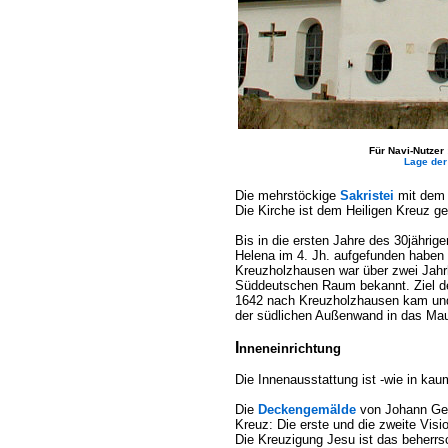
Für Navi-Nutzer
Lage der 
Die mehrstöckige
Sakristei
mit dem 
Die Kirche ist dem Heiligen Kreuz 
Bis in die ersten Jahre des 30jährig
Helena im 4. Jh. aufgefunden haben s
Kreuzholzhausen war über zwei Jahr
Süddeutschen Raum bekannt. Ziel der
1642 nach Kreuzholzhausen kam und s
der südlichen Außenwand in das Mau
I
nneneinrichtung
Die Innenausstattung ist -wie in kau
Die
Deckengemälde
von Johann Geo
Kreuz: Die erste und die zweite Visi
Die Kreuzigung Jesu ist das beherrs