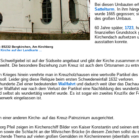
Bei diesen Umbauten er
Sattelturm
. In ihm häng
wurde 1665 gegossen; si
des großen Umbaus.
60 Jahre später,
1723
, h
finanziellen Grundstock
Kirchendach aufsetzen u
ausstatten konnte.
 : 85232 Bergkirchen, Am Kirchberg
Kirche auf der Landkarte ...
Schweifgiebel ist auf der Südseite angebaut und gibt der Kirche zusammen
geweiht. Die besondere Beziehung zum Kreuz ist auch dem Ortsnamen zu ent
en Krieges hinein verehrte man in Kreuzholzhausen eine wertvolle Partikel de
oll. Leider ging diese Reliquie beim ersten Schwedeneinfall 1632 verloren.
hunderte Ziel einer bedeutenden
Wallfahrt
und dadurch weit über das Dachau
 Wallfahrt war nach dem Verlust der Partikel eine Nachbildung des wundertät
elbst als wundertätig verehrt wurde. Es ist sogar ein zweites Kruzifix der F
erwerk eingelassen ist.
m einer anderen Kirche- auf das Kreuz-Patrozinium ausgerichtet.
rg Pfeil zeigen im Kirchenschiff Bilder von Kaiser Konstantin und seinen 
on sowie die Schlacht an der Milvischen Brücke (in diesem Zeichen sollst du 
chende Thema auf vielen großen Gemälden im Kircheninneren (ebenfalls vom 