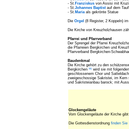
- St.
Franziskus
von Assisi mit Kruzi
- St.
Johannes Baptist
auf dem Tau
- St.
Maria
als gekrönte Statue
Die
Orgel
(8 Register, 2 Koppeln) im
Die Kirche von Kreuzholzhausen zäh
Pfarrei und Pfarrverband
Der Sprengel der Pfarrei Kreuzholz
die Pfarreien Bergkirchen und Kreu
Pfarrverband Bergkirchen-Schwabh
Baudenkmal
Die Kirche gehört zu den schützens
56)
Bergkirchen
wird sie mit folgende
geschlossenem Chor und Satteldachtu
zweigeschossige Sakristei, im Kern 
und Sakristeianbau barock; mit Auss
Glockengeläute
Vom Glockengeläute der Kirche gib
Die Gottesdienstordnung
finden Sie h