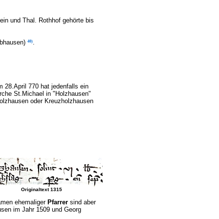
ein und Thal.
Rothhof gehörte bis
abhausen
)
.
40
)
28.April 770 hat jedenfalls ein
rche St.Michael in "Holzhausen"
holzhausen oder Kreuzholzhausen
Originaltext 1315
Namen ehemaliger
Pfarrer
sind aber
ausen im Jahr 1509 und Georg