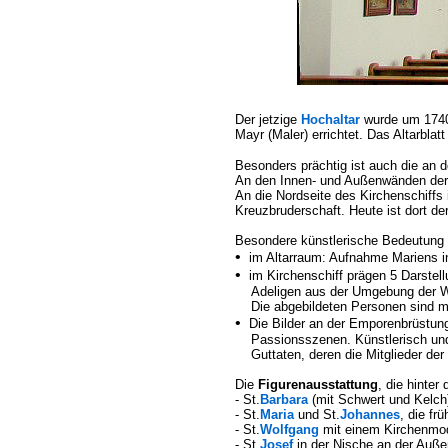
Der jetzige
Hochaltar
wurde um 1740 
Mayr (Maler) errichtet. Das Altarblat
Besonders prächtig ist auch die an
An den Innen- und Außenwänden der 
An die Nordseite des Kirchenschiffs 
Kreuzbruderschaft. Heute ist dort de
Besondere künstlerische Bedeutung
•
im Altarraum: Aufnahme Mariens in 
•
im Kirchenschiff prägen 5 Darstel
Adeligen aus der Umgebung der Wall
Die abgebildeten Personen sind mit 
•
Die Bilder an der Emporenbrüstung 
Passionsszenen. Künstlerisch und ku
Guttaten, deren die Mitglieder der 
Die
Figurenausstattung
, die hinte
- St.
Barbara
(mit Schwert und Kelch
- St.
Maria
und St.
Johannes
, die fr
- St.
Wolfgang
mit einem Kirchenmode
- St.
Josef
in der Nische an der Auße