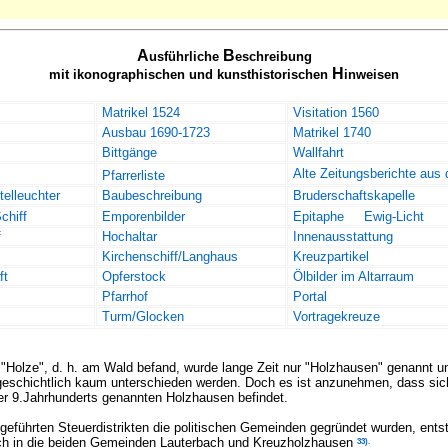
A
B
usführliche
eschreibung
H
mit ikonographischen und kunsthistorischen
inweisen
Matrikel 1524
Visitation 1560
Ausbau 1690-1723
Matrikel 1740
Bittgänge
Wallfahrt
Alte Zeitungsberichte aus 
Pfarrerliste
elleuchter
Baubeschreibung
Bruderschaftskapelle
chiff
Emporenbilder
Epitaphe
Ewig-Licht
f
Hochaltar
Innenausstattung
Kirchenschiff/Langhaus
Kreuzpartikel
ft
Opferstock
Ölbilder im Altarraum
Pfarrhof
Portal
Turm/Glocken
Vortragekreuze
"Holze", d. h. am Wald befand, wurde lange Zeit nur "Holzhausen" genannt u
eschichtlich kaum unterschieden werden. Doch es ist anzunehmen, dass sic
er 9.Jahrhunderts genannten Holzhausen befindet.
geführten Steuerdistrikten die politischen Gemeinden gegründet wurden, ent
33)
.
bach in die beiden Gemeinden Lauterbach und Kreuzholzhausen