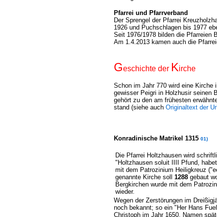
Pfarrei und Pfarrverband
Der Sprengel der Pfarrei Kreuzholz
1926 und Puchschlagen bis 1977 ebe
Seit 1976/1978 bilden die Pfarreien
Am 1.4.2013 kamen auch die Pfarre
G
K
eschichte der
irche
Schon im Jahr 770 wird eine Kirche i
gewisser Peigri in Holzhusir seinen
gehört zu den am frühesten erwähnt
stand (
siehe auch
Originaltext der U
Konradinische Matrikel 1315
01)
Die Pfarrei Holtzhausen wird schrift
"Holtzhausen soluit IIII Pfund, habe
mit dem Patrozinium Heiligkreuz ("ec
genannte Kirche soll
1288
gebaut wo
Bergkirchen wurde mit dem Patrozin
wieder.
Wegen der Zerstörungen im Dreißigj
noch bekannt; so ein "Her Hans Fueß
Christoph im Jahr 1650. Namen späte