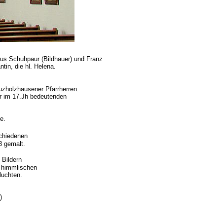
us Schuhpaur (Bildhauer) und Franz
tin, die hl. Helena.
euzholzhausener Pfarrherren.
er im 17.Jh bedeutenden
e.
schiedenen
3 gemalt.
 Bildern
r himmlischen
luchten.
)