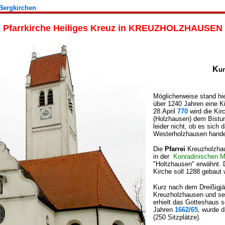
Bergkirchen
Pfarrkirche Heiliges Kreuz in KREUZHOLZHAUSEN
K
u
Möglicherweise stand hi
über 1240 Jahren eine 
28.April
770
wird die Kir
(Holzhausen) dem Bistu
leider nicht, ob es sich
Westerholzhausen hande
Die
Pfarrei
Kreuzholzhau
in der
Konradinischen Ma
"Holtzhausen" erwähnt. D
Kirche soll 1288 gebaut 
Kurz nach dem Dreißigjäh
Kreuzholzhausen und sei
erhielt das Gotteshaus s
Jahren
1662/65
, wurde d
(250 Sitzplätze).