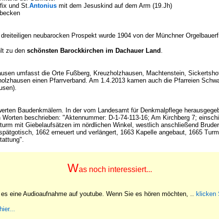
fix und St.
Antonius
mit dem Jesuskind auf dem Arm (19.Jh)
fbecken
 dreiteiligen neubarocken Prospekt wurde 1904 von der Münchner Orgelbauerfi
lt zu den
schönsten Barockkirchen im Dachauer Land
.
hausen umfasst die Orte
Fußberg, Kreuzholzhausen, Machtenstein, Sickertsho
zholzhausen einen Pfarrverband. Am 1.4.2013 kamen auch die Pfarreien Schwa
ausen
)
.
werten Baudenkmälern. In der vom Landesamt für Denkmalpflege herausgegeb
n Worten beschrieben: "Aktennummer: D-1-74-113-16; Am Kirchberg 7; einschif
rm mit Giebelaufsätzen im nördlichen Winkel, westlich anschließend Bruders
spätgotisch, 1662 erneuert und verlängert, 1663 Kapelle angebaut, 1665 Turm 
tattung".
W
as noch interessiert...
t es eine Audioaufnahme auf youtube. Wenn Sie es hören möchten,
..
klicken 
ier...