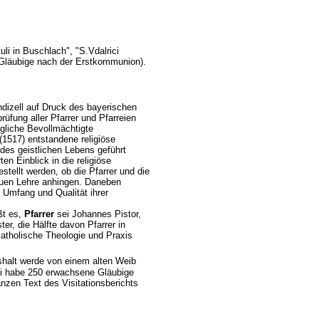
uli in Buschlach", "S.Vdalrici
 (Gläubige nach der Erstkommunion).
ndizell auf Druck des bayerischen
üfung aller Pfarrer und Pfarreien
ogliche Bevollmächtigte
(1517) entstandene religiöse
 des geistlichen Lebens geführt
ten Einblick in die religiöse
stellt werden, ob die Pfarrer und die
neuen Lehre anhingen. Daneben
e Umfang und Qualität ihrer
ßt es,
Pfarrer
sei Johannes Pistor,
er, die Hälfte davon Pfarrer in
katholische Theologie und Praxis
halt werde von einem alten Weib
rei habe 250 erwachsene Gläubige
nzen Text des Visitationsberichts