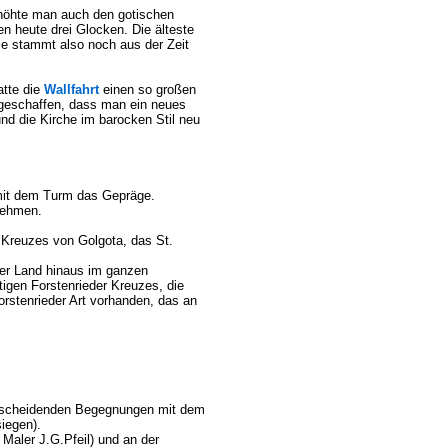
höhte man auch den gotischen
en heute drei Glocken. Die älteste
e stammt also noch aus der Zeit
atte die
Wallfahrt
einen so großen
 geschaffen, dass man ein neues
nd die Kirche im barocken Stil neu
 mit dem Turm das Gepräge.
nehmen.
s Kreuzes von Golgota, das St.
er Land hinaus im ganzen
igen Forstenrieder Kreuzes, die
orstenrieder Art vorhanden, das an
entscheidenden Begegnungen mit dem
siegen).
Maler J.G.Pfeil) und an der