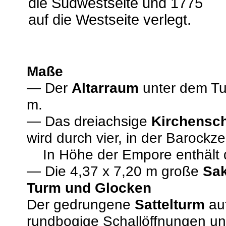
die Südwestseite und 1775
auf die Westseite verlegt.
Maße
— Der
Altarraum
unter dem Tur
m.
—
Das dreiachsige
Kirchensch
wird durch vier, in der Barockzei
In Höhe der Empore enthält di
—
Die 4,37 x 7,20 m große
Sak
Turm und Glocken
Der gedrungene
Sattelturm
auf
rundbogige Schallöffnungen und