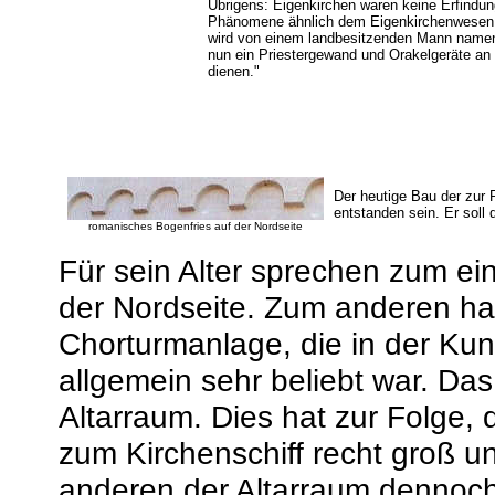
Übrigens: Eigenkirchen waren keine Erfindung
Phänomene ähnlich dem Eigenkirchenwesen sin
wird von einem landbesitzenden Mann namens 
nun ein Priestergewand und Orakelgeräte an u
dienen."
Der heutige Bau der zur 
entstanden sein. Er sol
romanisches Bogenfries auf der Nordseite
Für sein Alter sprechen zum ei
der Nordseite. Zum anderen han
Chorturmanlage, die in der Ku
allgemein sehr beliebt war. Da
Altarraum. Dies hat zur Folge,
zum Kirchenschiff recht groß u
anderen der Altarraum dennoch r