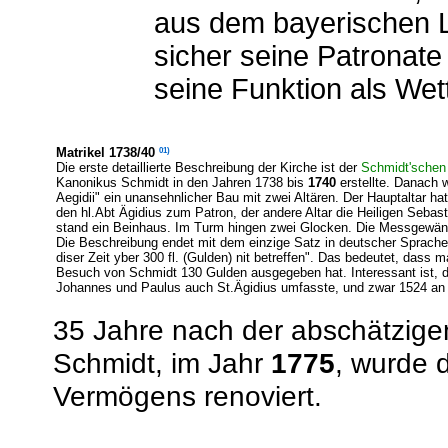
aus dem bayerischen 
sicher seine Patronate
seine Funktion als Wett
01)
Matrikel 1738/40
Die erste detaillierte Beschreibung der Kirche ist der
Schmidt'schen 
Kanonikus Schmidt in den Jahren 1738 bis
1740
erstellte. Danach w
Aegidii" ein unansehnlicher Bau mit zwei Altären. Der Hauptaltar h
den hl.Abt Ägidius zum Patron, der andere Altar die Heiligen Sebast
stand ein Beinhaus. Im Turm hingen zwei Glocken. Die Messgewänder
Die Beschreibung endet mit dem einzige Satz in deutscher Sprach
diser Zeit yber 300 fl. (Gulden) nit betreffen". Das bedeutet, dass
Besuch von Schmidt 130 Gulden ausgegeben hat. Interessant ist,
Johannes und Paulus auch St.Ägidius umfasste, und zwar 1524 an e
35 Jahre nach der abschätzig
Schmidt, im Jahr
1775
, wurde d
Vermögens renoviert.