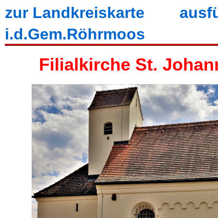
zur Landkreiskarte
ausf
i.d.Gem.Röhrmoos
Filialkirche St. Joh