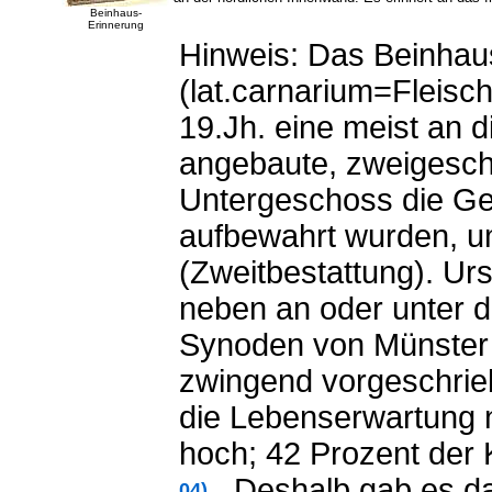
Beinhaus-
Erinnerung
Hinweis: Das Beinhau
(lat.carnarium=Fleisc
19.Jh. eine meist an 
angebaute, zweigescho
Untergeschoss die Ge
aufbewahrt wurden, 
(Zweitbestattung). Urs
neben an oder unter d
Synoden von Münster 
zwingend vorgeschrie
die Lebenserwartung ni
hoch; 42 Prozent der 
. Deshalb gab es da
04)