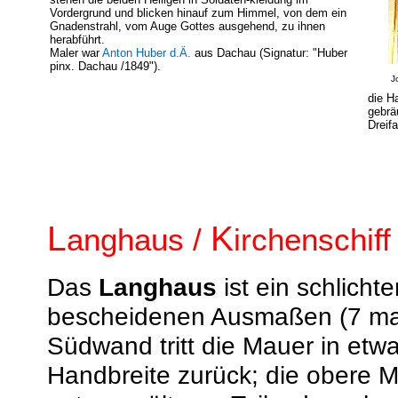
Vordergrund und blicken hinauf zum Himmel, von dem ein
Gnadenstrahl, vom Auge Gottes ausgehend, zu ihnen
herabführt.
Maler war
Anton Huber d.Ä.
aus Dachau (Signatur: "Huber
pinx. Dachau /1849").
J
die H
gebrä
Dreif
L
K
anghaus /
irchenschiff
Das
Langhaus
ist ein schlicht
bescheidenen Ausmaßen (7 mal
Südwand tritt die Mauer in et
Handbreite zurück; die obere M