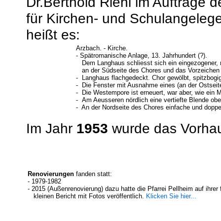
Dr.Berthold Riehl im Auftrage d
für Kirchen- und Schulangelegen
heißt es:
Arzbach. - Kirche.
- Spätromanische Anlage, 13. Jahrhundert (?).
Dem Langhaus schliesst sich ein eingezogener, re
an der Südseite des Chores und das Vorzeichen (
- Langhaus flachgedeckt. Chor gewölbt, spitzbog
- Die Fenster mit Ausnahme eines (an der Ostseite
- Die Westempore ist erneuert, war aber, wie ein 
- Am Aeusseren nördlich eine vertiefte Blende ob
- An der Nordseite des Chores einfache und dopp
Im Jahr
1953
wurde das Vorhau
Renovierungen
fanden statt:
- 1979-1982
- 2015 (Außenrenovierung) dazu hatte die Pfarrei Pellheim auf ihrer 
kleinen Bericht mit Fotos veröffentlich.
Klicken Sie hier...