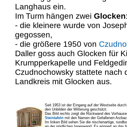
Langhaus ein.
Im Turm hängen zwei
Glocken
- die kleinere wurde von Josep
gegossen,
- die größere 1950 von
Czudno
Daller goss auch Glocken für 
Krumpperkapelle und Feldgedi
Czudnochowsky stattete nach d
Landkreis mit Glocken aus.
Seit 1953 ist der Eingang auf der Westseite durch
den Unbilden der Witterung geschützt.
Das Bild rechts zeigt die Rückwand des Vorhauses
Steintafeln
mit den Namen der Gefallenen Arzbache
Im linken Bild sehen Sie die nischenartige, rundb
an der nördlichen Innenwand. Es erinnert an das fr