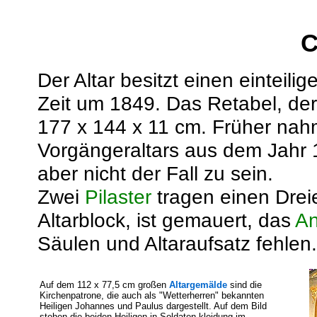
Der Altar besitzt einen einteili
Zeit um 1849. Das Retabel, der
177 x 144 x 11 cm. Früher nah
Vorgängeraltars aus dem Jahr 1
aber nicht der Fall zu sein.
Zwei
Pilaster
tragen einen Dreie
Altarblock, ist gemauert, das
An
Säulen und Altaraufsatz fehlen.
Auf dem 112 x 77,5 cm großen
Altargemälde
sind die
Kirchenpatrone, die auch als "Wetterherren" bekannten
Heiligen Johannes und Paulus dargestellt. Auf dem Bild
stehen die beiden Heiligen in Soldaten-kleidung im