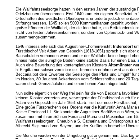
Die Wallfahrtsseelsorge hatten in den ersten Jahren der zuständige 
Odelzhausen übernommen. Erst 1640 kam ein eigener Benefiziat in T
Ortschaften des westlichen Oberbayerns erforderte jedoch eine dauer
Stiftungsmessen. 1645 sollen 5000 Kommunikanten gezählt worden sei
großer Förderer der Wallfahrt, der die Idee hatte, ein Bettelordenskl
nicht von festen Jahreseinkommen, sondern von Opferstock- und Wa
zusammengekommen.
1646 interessierte sich das Augustiner-Chorherrenstift
Indersdorf
unt
Fürstbischof Veit Adam von Gepeckh (1618-1651) sprach sich aber d
Bauschulden vorhanden waren und er der Wallfahrt keine lange Leben
hinaus habe der sumpfige Boden keine stabile Basis für einen Bau.
4
Auch eine Bewerbung des kontemplativen Klosters
Altomünster
wur
hl.Birgitta nur schwer vereinbar sei. Immerhin erfahren wird aus de
Beccaria bot dem Erwerber der Seelsorge den Platz und Umgriff für
im Norden, 80 Jauchert Ackerboden vom Schlosshofbau und 20 Tagw
waren durch Grenzsäulchen und einen hohen Zaun abgesteckt.
Nun sollte eigentlich der Weg frei sein für die von Beccaria favorisie
keinem Kloster vertreten war, verweigerte der Fürstbischof auch für
Adam von Gepeckh im Jahr 1651 starb. Erst der neue Fürstbischof, 
Eine große Fürsprecherin des Ordens war die Kurfürstin Anna Maria 
Kaiser Ferdinand III. Sie kannte die Augustiner-Barfüßer aus Wien, 
zusammen mit ihren Söhnen Ferdinand Maria und Maximilian am 16. 
Wallfahrtsseelsorgern, Cherubin a S. Catharina und Christophorus a
Albrecht Sigismund von Bayern, und der Kurfürstin herrschte Überein
Die Mönche wurden von der Umgebung gut angenommen.
Das lag w