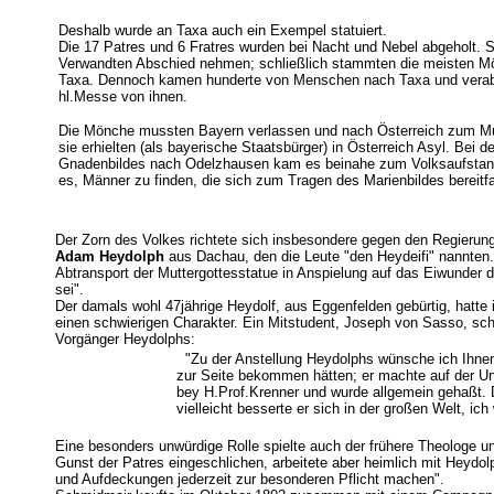
Deshalb wurde an Taxa auch ein Exempel statuiert.
Die 17 Patres und 6 Fratres wurden bei Nacht und Nebel abgeholt. Si
Verwandten Abschied nehmen; schließlich stammten die meisten 
Taxa. Dennoch kamen hunderte von Menschen nach Taxa und verabsch
hl.Messe von ihnen.
Die Mönche mussten Bayern verlassen und nach Österreich zum Mu
sie erhielten (als bayerische Staatsbürger) in Österreich Asyl. Bei 
Gnadenbildes nach Odelzhausen kam es beinahe zum Volksaufstand
es, Männer zu finden, die sich zum Tragen des Marienbildes bereitf
Der Zorn des Volkes richtete sich insbesondere gegen den Regierun
Adam Heydolph
aus Dachau, den die Leute "den Heydeifi" nannten. 
Abtransport der Muttergottesstatue in Anspielung auf das Eiwunder
sei".
Der damals wohl 47jährige Heydolf, aus Eggenfelden gebürtig, hatte 
einen schwierigen Charakter. Ein Mitstudent, Joseph von Sasso, sch
Vorgänger Heydolphs:
"Zu der Anstellung Heydolphs wünsche ich Ihnen 
zur Seite bekommen hätten; er machte auf der Un
bey H.Prof.Krenner und wurde allgemein gehaßt. D
vielleicht besserte er sich in der großen Welt, ic
Eine besonders unwürdige Rolle spielte auch der frühere Theologe u
Gunst der Patres eingeschlichen, arbeitete aber heimlich mit Heyd
und Aufdeckungen jederzeit zur besonderen Pflicht machen".