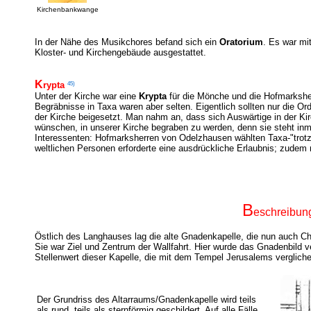
Kirchenbankwange
In der Nähe des Musikchores befand sich ein
Oratorium
. Es war mi
Kloster- und Kirchengebäude ausgestattet.
K
45)
rypta
Unter der Kirche war eine
Krypta
für die Mönche und die Hofmarkshe
Begräbnisse in Taxa waren aber selten. Eigentlich sollten nur die Or
der Kirche beigesetzt. Man nahm an, dass sich Auswärtige in der Ki
wünschen, in unserer Kirche begraben zu werden, denn sie steht in
Interessenten: Hofmarksherren von Odelzhausen wählten Taxa-"trotz 
weltlichen Personen erforderte eine ausdrückliche Erlaubnis; zude
B
eschreibun
Östlich des Langhauses lag die alte Gnadenkapelle, die nun auch Cho
Sie war Ziel und Zentrum der Wallfahrt. Hier wurde das Gnadenbild ve
Stellenwert dieser Kapelle, die mit dem Tempel Jerusalems verglich
Der Grundriss des Altarraums/Gnadenkapelle wird teils
als rund, teils als sternförmig geschildert.
Auf alle Fälle