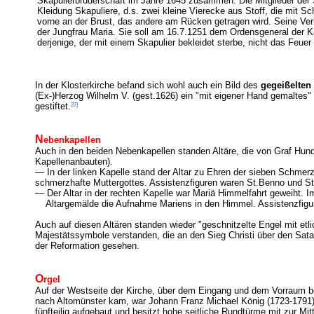
Skapulierbruderschaft im Jahre 1645 zusammen. Die Mitglieder der S
Kleidung Skapuliere, d.s. zwei kleine Vierecke aus Stoff, die mit S
vorne an der Brust, das andere am Rücken getragen wird. Seine Ver
der Jungfrau Maria. Sie soll am 16.7.1251 dem Ordensgeneral der 
derjenige, der mit einem Skapulier bekleidet sterbe, nicht das Feuer
In der Klosterkirche befand sich wohl auch ein Bild des
gegeißelten
(Ex-)Herzog Wilhelm V. (gest.1626) ein "mit eigener Hand gemaltes" 
27)
gestiftet.
N
ebenkapellen
Auch in den beiden Nebenkapellen standen Altäre, die von Graf Hundt
Kapellenanbauten).
— In der linken Kapelle stand der Altar zu Ehren der sieben Schmer
schmerzhafte Muttergottes. Assistenzfiguren waren St.Benno und S
— Der Altar in der rechten Kapelle war Mariä Himmelfahrt geweiht. 
Altargemälde die Aufnahme Mariens in den Himmel. Assistenzfigur
Auch auf diesen Altären standen wieder "geschnitzelte Engel mit etli
Majestätssymbole verstanden, die an den Sieg Christi über den Sata
der Reformation gesehen.
O
rgel
Auf der Westseite der Kirche, über dem Eingang und dem Vorraum b
nach Altomünster kam, war Johann Franz Michael König (1723-1791) a
fünfteilig aufgebaut und besitzt hohe seitliche Rundtürme mit zur M