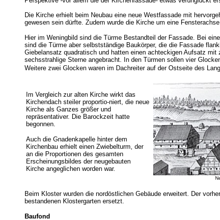
Perspektive -vor allem die der Kirchenfassade- etwas verunglückt er
Die Kirche erhielt beim Neubau eine neue Westfassade mit hervorg
gewesen sein dürfte. Zudem wurde die Kirche um eine Fensterachse 
Hier im Weningbild sind die Türme Bestandteil der Fassade. Bei ei
sind die Türme aber selbstständige Baukörper, die die Fassade flank
Giebelansatz quadratisch und hatten einen achteckigen Aufsatz mit 
sechsstrahlige Sterne angebracht. In den Türmen sollen vier Glocke
Weitere zwei Glocken waren im Dachreiter auf der Ostseite des Lan
Im Vergleich zur alten Kirche wirkt das
Kirchendach steiler proportio-niert, die neue
Kirche als Ganzes größer und
repräsentativer. Die Barockzeit hatte
begonnen.
Auch die Gnadenkapelle hinter dem
Kirchenbau erhielt einen Zwiebelturm, der
an die Proportionen des gesamten
Erscheinungsbildes der neugebauten
Kirche angeglichen worden war.
Ne
Beim Kloster wurden die nordöstlichen Gebäude erweitert. Der vorh
bestandenen Klostergarten ersetzt.
Baufond