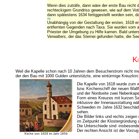
Wenn dies zuträfe, dann wäre der erste Bau nicht d
rechteckigem Grundriss gewesen, wie auf dem Votivb
dann spätestens 1634 fertiggestellt worden sein, d
44)
Unabhängig von der Gestaltung der ersten, 1618 er
entfernten Gegenden nach Taxa. Sie wurden vom a
Priester der Umgebung zu Hilfe kamen. Bald unters
Verwalters, der das Sternei gefunden hatte, die See
K
Weil die Kapelle schon nach 10 Jahren dem Besucherstrom nicht 
der den Bau mit 1000 Gulden unterstützte, eine eintürmige Kreuzkirch
Die Kapelle von 1618 wurde zum 
bzw. Kirchenschiff der neuen Wallf
und der Nordseite zwei Nebenkapel
Form eines Kreuzes mit kurzen Sei
inklusive der Innenausstattung w
Schweden im Jahre 1632 beschädigt
sehen.
Die Bilder links und rechts zeigen
im Zeitpunkt der Klostergründung
Die Unterschiede sind -insbesonde
Der rechten Ansicht ist der Vorzug
Kirche von 1629 im Jahr 1654