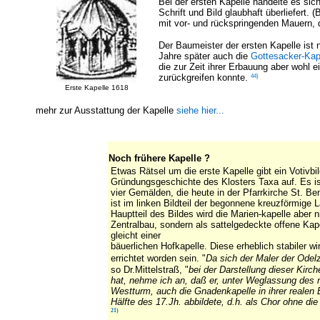
Bei der ersten Kapelle handelte es sic
Schrift und Bild glaubhaft überliefert.
mit vor- und rückspringenden Mauern, 
Der Baumeister der ersten Kapelle ist 
Jahre später auch die
Gottesacker-Kap
die zur Zeit ihrer Erbauung aber wohl e
44)
zurückgreifen konnte.
Erste Kapelle 1618
mehr zur Ausstattung der Kapelle
siehe hier...
Noch frühere Kapelle ?
Etwas Rätsel um die erste Kapelle gibt ein Votivbi
Gründungsgeschichte des Klosters Taxa auf. Es ist
vier Gemälden, die heute in der Pfarrkirche St. B
ist im linken Bildteil der begonnene kreuzförmige
Hauptteil des Bildes wird die Marien-kapelle aber ni
Zentralbau, sondern als sattelgedeckte offene Kapel
gleicht einer
bäuerlichen Hofkapelle. Diese erheblich stabiler w
errichtet worden sein.
"
Da sich der Maler der Odel
so Dr.Mittelstraß, "
bei der Darstellung dieser Kirc
hat, nehme ich an, daß er, unter Weglassung des n
Westturm, auch die Gnadenkapelle in ihrer realen 
Hälfte des 17.Jh. abbildete, d.h. als Chor ohne di
21)