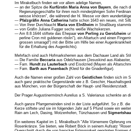
Im Mirakelbuch finden wir vor allem adelige Namen,
— an der Spitze die
Kurfürstin Maria Anna von Bayern
, die nach 
Regierungsgeschäfte für ihren noch minderjährigen Sohn Ferdinand M
weisse khörzen", die während der hl. Messe vor dem wundertätigen
—
Pfalzgräfin Anna Catherina
hatte schon 1643 ein neues, mit Sil
— Von Ihrer Durchlaucht
Maria von Elnßheim
in Straßburg stammte 
— von Gräfin Juliana Fugger sechs weiße Wachskerzen.
— Am 8.8.1644 stiftete das Ehepaar
von Perling zu Gerolzheim
un
perline Cron mit guldenen röslin"), ein Altartuch und einen Fingerr
grossen smaragd") mit der Bitte um Hilfe bei einer Augenkrankheit
für die Erhaltung des Augenlichts).
Mehrfach sind auch Hofmarksherren aus dem Dachauer Land als Stif
— Die Familie
Beccaria
aus Odelzhausen (Jesuskind aus Alabaster, 
— Fam.
Hundt zu Lauterbach
und Eisolzried (Mayen als Altarschmu
— Fam.
Barth aus Pasenbach
(Kleid für die Gnadenfigur).
Auch die Namen einer großen Zahl von
Geistlichen
finden sich im S
auch ganz praktische Gegenstände wie z.B. Geschirr, Haushaltsgerät
aus München, von der Bürgerschaft der Haupt- und Residenzstadt.
Der Prager Augustinermönch Aurelius a S. Valerianus schenkte an di
Auch ganze Pfarrgemeinden sind in der Liste aufgeführt. So z.B. die
Kerze stiftete und sie im folgenden Jahr auf 5 Pfund sowie ein weite
Rain am Lech, Dasing, Motzenhofen, Tünzhausen und
Sigmertshau
Ein weiteres Kapitel im 1. Mirakelbuch "Alle Vürnemere Opferung vn
Rosenkränze. Sie bieten, wie Robert Böck in seinem Aufsatz "Ros
Querschnitt durch die von barocker Frömmigkeit geprägten Formen d