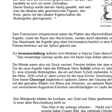
handelte es sich um einen Zentralbau.
Dieser Bautyp wurde damals häufig gewählt, weil
weil
man die idealste aller geometrischen Figuren, den
Kreis, gerne mit den idealen Eigenschaften der
44)
Muttergottes gleichgesetzt.
Grundriss
Dem Patrozinium entsprechend waren die Platten des Marmorfußboden
Kapelle, sowie der Raum des Hochchores, wurden durch ebenfalls st
Das Mauerwerk der Kapelle ging oben höchstwahrscheinlich in eine 
Patriarchenkreuz auf der Spitze gekrönt war.
Zur
Innenausstattung
äußerte sich Abraham a Sancta Clara übersc
"Das einwendige Gemäur wurde also mit feiner Gips-Arbeit überzog
Die Wände waren also mit Stuck verziert; Fresken fehlten hier aber 
Für die neue Kapelle hatte der Bildhauer Hans
Schütz
schon im Jahr 
Ei; eine sitzende Muttergottes, die ein auf ihrem Schoß stehendes 
die Höhe. 1630 schuf er -dann schon für die neue Kirche- Gesimsengel
Eine kleine
Chororgel
begleitete in späteren Jahren den Gesang der
mit den gemalten Bildern von Maria und Johannes, ein weiteres Mari
von verstorbenen Augustiner-Eremiten vervollständigten im Laufe der
Den Mittelpunkt bildete der kostbare, aus Gold und Silber gearbeite
In einer alten Beschreibung heißt es:
"Den Altar in der anfangs erbauten ... Haubt und
unserer lieben Frauen Bild, das stehende Christk