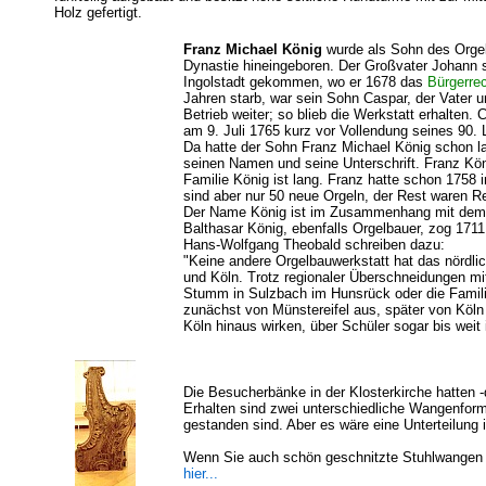
Holz gefertigt.
Franz Michael König
wurde als Sohn des Orgel
Dynastie hineingeboren. Der Großvater Johann 
Ingolstadt gekommen, wo er 1678 das
Bürgerre
Jahren starb, war sein Sohn Caspar, der Vater u
Betrieb weiter; so blieb die Werkstatt erhalten. 
am 9. Juli 1765 kurz vor Vollendung seines 90. 
Da hatte der Sohn Franz Michael König schon l
seinen Namen und seine Unterschrift. Franz Kön
Familie König ist lang. Franz hatte schon 1758 i
sind aber nur 50 neue Orgeln, der Rest waren 
Der Name König ist im Zusammenhang mit dem 
Balthasar König, ebenfalls Orgelbauer, zog 171
Hans-Wolfgang Theobald schreiben dazu:
"Keine andere Orgelbauwerkstatt hat das nördlic
und Köln. Trotz regionaler Überschneidungen mi
Stumm in Sulzbach im Hunsrück oder die Familie
zunächst von Münstereifel aus, später von Köln 
Köln hinaus wirken, über Schüler sogar bis weit i
Die Besucherbänke in der Klosterkirche hatten -
Erhalten sind zwei unterschiedliche Wangenform
gestanden sind. Aber es wäre eine Unterteilung 
Wenn Sie auch schön geschnitzte Stuhlwangen a
hier...