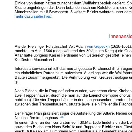
Einige von denen hatten zunächst dem Wallfahrtsbetrieb gedient. Spät
Klosterangehörigen dar. Darin befanden sich ein Refektorium, eine 
Mönchszellen mit 8 Bewohnern. 3 weitere Brüder wohnten unter dem
mehr dazu siehe hier...
I
nnenansic
Als der Freisinger Fürstbischof Veit Adam
von Gepeckh
(1618-1651),
mochte, im April 1644 (noch während des 30jährigen Kriegs) die Gnade
Altar hatte übrigens Kaiser Ferdinand von Österreich gestiftet, eine
Kurfürsten Maximilian I.
Interessanterweise erhielt das neu angebaute Kirchenschiff ein eige
ein einheitliches Patrozinium aufweisen. Allerdings war die Wallfahr
Bauten zusammengesetzt. Die Verknüpfung von Kreuzestheologie und 
gilt.
Nach Plänen, die in Prag gefunden wurden, war schon diese Kirche v
zwei Treppenhäuser, durch die man auf die Laienchorempore chorus s
nobilibus). Die vier Treppenhäuser in den Langhausecken formten 
zwischen den Treppenhäusern, stützte jeweils ein Pfeiler die Flachd
Der Prager Plan präzisiert sogar die Aufstellung der
Altäre
. Neben de
45)
Nebenaltäre im Langhaus.
In einem Brief an den Kurfürsten vom 30.Mai 1635 findet sich die Be
sowie den Bildhauern Hans
Schütz
und Rupprecht
Pichler
aus Fürste
-nach Dr.Kaiser- am Durchgang vom Langhaus zur Gnadenkapelle ges