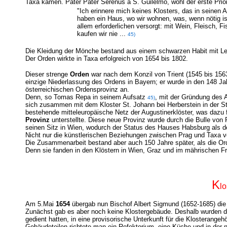
Taxa kamen. Pater Pater Serenus a S. Guilelmo, wohl der erste Prior
"Ich erinnere mich keines Klosters, das in seinen An
haben ein Haus, wo wir wohnen, was, wenn nötig ist
allem erforderlichen versorgt: mit Wein, Fleisch, Fi
kaufen wir nie ...
45)
Die Kleidung der Mönche bestand aus einem schwarzen Habit mit Le
Der Orden wirkte in Taxa erfolgreich von 1654 bis 1802.
Dieser strenge
Orden
war nach dem Konzil von Trient (1545 bis 1563
einzige Niederlassung des Ordens in Bayern; er wurde in den 148 Ja
österreichischen Ordensprovinz an.
Denn, so Tomas Repa in seinem Aufsatz
, mit der Gründung des 
45)
sich zusammen mit dem Kloster St. Johann bei Herberstein in der S
bestehende mitteleuropäische Netz der Augustinerklöster, was dazu
Provinz
unterstellte.
Diese neue Provinz wurde durch die Bulle von P
seinen Sitz in Wien, wodurch der Status des Hauses Habsburg als d
Nicht nur die künstlerischen Beziehungen zwischen Prag und Taxa 
Die Zusammenarbeit bestand aber auch 150 Jahre später, als die O
Denn sie fanden in den Klöstern in Wien, Graz und im mährischen Fra
K
l
Am 5.Mai
1654
übergab nun Bischof Albert Sigmund (1652-1685) die W
Zunächst gab es aber noch keine Klostergebäude. Deshalb
wurden d
gedient hatten,
in eine provisorische Unterkunft für die Klosterangeh
Gebäudeteilen richtete man
ein Refektorium, eine Küche und in der 