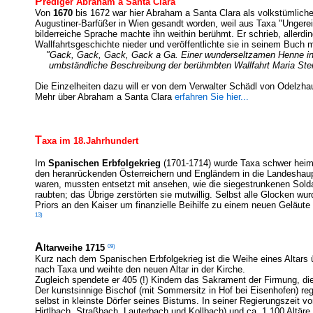
P
rediger Abraham a Santa Clara
Von
1670
bis 1672 war hier Abraham a Santa Clara als volkstümliche
Augustiner-Barfüßer in Wien gesandt worden, weil aus Taxa "Ungere
bilderreiche Sprache machte ihn weithin berühmt. Er schrieb, allerdi
Wallfahrtsgeschichte nieder und veröffentlichte sie in seinem Buch m
"Gack, Gack, Gack, Gack a Ga. Einer wunderseltzamen Henne in 
umbständliche Beschreibung der berühmbten Wallfahrt Maria Ster
Die Einzelheiten dazu will er von dem Verwalter Schädl von Odelzha
Mehr über Abraham a Santa Clara
erfahren Sie hier...
T
axa im 18.Jahrhundert
Im
Spanischen Erbfolgekrieg
(1701-1714) wurde Taxa schwer heimg
den heranrückenden Österreichern und Engländern in die Landeshaup
waren, mussten entsetzt mit ansehen, wie die siegestrunkenen Sold
raubten; das Übrige zerstörten sie mutwillig. Selbst alle Glocken wu
Priors an den Kaiser um finanzielle Beihilfe zu einem neuen Geläute 
13)
A
09)
ltarweihe 1715
Kurz nach dem Spanischen Erbfolgekrieg ist die Weihe eines Altars 
nach Taxa und weihte den neuen Altar in der Kirche.
Zugleich spendete er 405 (!) Kindern das Sakrament der Firmung, die
Der kunstsinnige Bischof (mit Sommersitz in Hof bei Eisenhofen) reg
selbst in kleinste Dörfer seines Bistums. In seiner Regierungszeit v
Hirtlbach, Straßbach, Lauterbach und Kollbach) und ca. 1.100 Altäre 