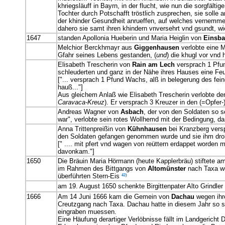
khriegsläuff in Bayrn, in der flucht, wie nun die sorgfälti
Tochter durch Potschafft tröstlich zusprechen, sie solle a
der khinder Gesundheit anrueffen, auf welches vernemmen
dahero sie samt ihren khindern vnversehrt vnd gsundt, 
1647
standen Apollonia Hueberin und Maria Heiglin von
Einsba
Melchior Berckhmayr aus
Giggenhausen
verlobte eine M
Gfahr seines Lebens gestanden, (
und
) die khugl vor vnd 
Elisabeth Trescherin von
Rain am Lech
versprach 1 Pfun
schleuderten und ganz in der Nähe ihres Hauses eine Feu
["... versprach 1 Pfund Wachs, alß in belegerung des fei
hauß..."]
Aus gleichem Anlaß wie Elisabeth Trescherin verlobte der
Caravaca-Kreuz
). Er versprach 3 Kreuzer in den (=Opfer
Andreas Wagner von
Asbach
, der von den Soldaten so 
war", verlobte sein rotes Wollhemd mit der Bedingung, d
Anna Trittenpreißin von
Kühnhausen
bei Kranzberg versp
den Soldaten gefangen genommen wurde und sie ihm droh
[" .... mit pfert vnd wagen von reüttern erdappet worden
davonkam."]
1650
Die Bräuin Maria Hörmann (heute Kapplerbräu) stiftete a
im Rahmen des Bittgangs von
Altomünster
nach Taxa we
überführten Stern-Eis
42)
am 19. August 1650 schenkte Birgittenpater Alto Grindle
1666
Am 14 Juni 1666 kam die Gemein von
Dachau
wegen ihre
Creutzgang nach Taxa. Dachau hatte in diesem Jahr so seh
eingraben muessen.
Eine Häufung derartiger Verlöbnisse fällt im Landgerich