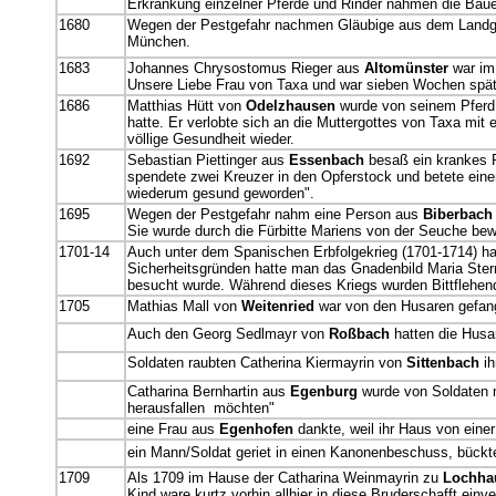
Erkrankung einzelner Pferde und Rinder nahmen die Bauer
1680
Wegen der Pestgefahr nachmen Gläubige aus dem Landger
München.
1683
Johannes Chrysostomus Rieger aus
Altomünster
war im
Unsere Liebe Frau von Taxa und war sieben Wochen später
1686
Matthias Hütt von
Odelzhausen
wurde von seinem Pferd 
hatte. Er verlobte sich an die Muttergottes von Taxa mit
völlige Gesundheit wieder.
1692
Sebastian Piettinger aus
Essenbach
besaß ein krankes Ro
spendete zwei Kreuzer in den Opferstock und betete ein
wiederum gesund geworden".
1695
Wegen der Pestgefahr nahm eine Person aus
Biberbach
Sie wurde durch die Fürbitte Mariens von der Seuche bewa
1701-14
Auch unter dem Spanischen Erbfolgekrieg (1701-1714) ha
Sicherheitsgründen hatte man das Gnadenbild Maria Stern
besucht wurde. Während dieses Kriegs wurden Bittflehende
1705
Mathias Mall von
Weitenried
war von den Husaren gefan
Auch den Georg Sedlmayr von
Roßbach
hatten die Husa
Soldaten raubten Catherina Kiermayrin von
Sittenbach
ih
Catharina Bernhartin aus
Egenburg
wurde von Soldaten m
herausfallen möchten"
eine Frau aus
Egenhofen
dankte, weil ihr Haus von einer
ein Mann/Soldat geriet in einen Kanonenbeschuss, bückte s
1709
Als 1709 im Hause der Catharina Weinmayrin zu
Lochha
Kind ware kurtz vorhin allhier in diese Bruderschafft ein