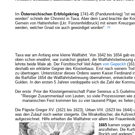
Im
Österreichischen Erbfolgekrieg
1741-45 (Pandurenkrieg) "ist we
worden" schrieb der Chronist in Taxa. Aber dem Land brachte der Kr
Gemein von Hattenhofen (Lkr. Fürstenfeldbruck) mit einem Kreuzgang
13)
werden, welcher Gnad sie auch gewürdiget worden".
Taxa war am Anfang eine kleine Wallfahrt. Von 1642 bis 1654 gab e
oben schon erwähnt, war zunächst geplant, die Wallfahrtsbetreuung 
lehnte beide Male ab. Der Fürstbischof Veit Adam
von Gepeckh
(1618
deshalb ein erklärter Gegner des Klosterbaus. Erst nach seinem Tod
zu übertragen. Unterstützer dieses Ordens waren Kaiser Ferdinand 
die Barfüßer 1654 die Wallfahrtsbetreuung übernahmen, entwickelte 
Gulden. In den ersten 5 Jahren verdoppelte sich die Zahl der Kommun
Der erste .Prior der Klostergemeinschaft Pater Serenus a.S.Guilelm
"Riesiger Zusammenlauf von Leuten, so viele Prozessionen wie zur
marianischen Fest kommen bis zu vier tausend Pilger, es fielen je
Die Päpste Gregor XV. (1621 bis 1623), Urban VIII. (1623 bis 1644) 
was den Zulauf noch weiter steigerte. Die Mirakelbücher, die Aufzei
aufgezeichnet. Hilfe erhielten die Wallfahrer vor allem bei Frauenl
1665
kamen sogar d
anzuflehen. Die Kurfü
Rockh und anderes" h