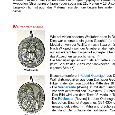
Aveperlen (Birgittenrosenkranz) oder sogar mit 216 Perlen + 16 Unt
Ungewöhnlich ist auch das Material, aus dem die Kugeln bestanden: Ko
Silber.
W
allfahrtsmedaille
Wie bei vielen anderen Wallfahrtsorten in D
Dies war einerseits ein gutes Geschäft für 
Medaillen von der Wallfahrt nach Taxa ein S
Nach Wikipedia soll der Glaube an die heil
auf ein erkranktes Körperteil auflegte. E
35)
das Abzeichen getaucht hatte.
Die Medaillen galten auch als Amulette zu
(zum Schutz des Viehs vor Krankheiten), a
eigenen Schutz).
Vorderseite
Brauchtumsreferent
Robert Gasteiger
aus Da
Wallfahrtsmedaillen aus dem Dachauer Gebie
Pilger in der Zeit von 1654 bis Mitte des 18
- Die
Vorderseite
(Avers) ist mit dem Gnade
vor dem achtstrahligen Taxastern. Zu ihre
Das Bild wird von dem Text: "S.Maria in T
- Die
Rückseite
(Revers) ist dem Ordensgrün
betreuten. Bischof Augustinus (354-430) ist 
gewand gekleidet, mit Mitra und Bischofsst
der Hand. Der umlaufende Text lautet: "Sanc