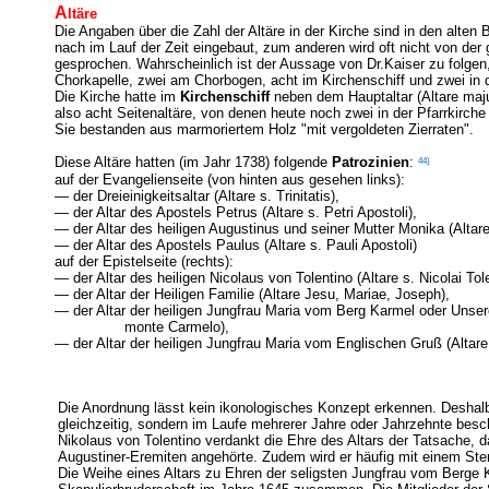
A
ltäre
Die Angaben über die Zahl der Altäre in der Kirche sind in den alten
nach im Lauf der Zeit eingebaut, zum anderen wird oft nicht von der
gesprochen. Wahrscheinlich ist der Aussage von Dr.Kaiser zu folgen, 
Chorkapelle, zwei am Chorbogen, acht im Kirchenschiff und zwei in 
Die Kirche hatte im
Kirchenschiff
neben dem Hauptaltar
(Altare ma
also acht Seitenaltäre, von denen heute noch zwei in der Pfarrkirch
Sie bestanden aus marmoriertem Holz "mit vergoldeten Zierraten".
44)
Diese Altäre hatten (im Jahr 1738) folgende
Patrozinien
:
auf der Evangelienseite (von hinten aus gesehen links):
— der Dreieinigkeitsaltar (Altare s. Trinitatis),
— der Altar des Apostels Petrus (Altare s. Petri Apostoli),
— der Altar des heiligen Augustinus und seiner Mutter Monika (Altare
— der Altar des Apostels Paulus (Altare s. Pauli Apostoli)
auf der Epistelseite (rechts):
— der Altar des heiligen Nicolaus von Tolentino (Altare s. Nicolai Tole
— der Altar der Heiligen Familie (Altare Jesu, Mariae, Joseph),
— der Altar der heiligen Jungfrau Maria vom Berg Karmel oder Unser
monte Carmelo),
— der Altar der heiligen Jungfrau Maria vom Englischen Gruß (Altare
Die Anordnung lässt kein ikonologisches Konzept erkennen. Deshalb
gleichzeitig, sondern im Laufe mehrerer Jahre oder Jahrzehnte besch
Nikolaus von Tolentino verdankt die Ehre des Altars der Tatsache, 
Augustiner-Eremiten angehörte. Zudem wird er häufig mit einem Stern 
Die Weihe eines Altars zu Ehren der seligsten Jungfrau vom Berge K