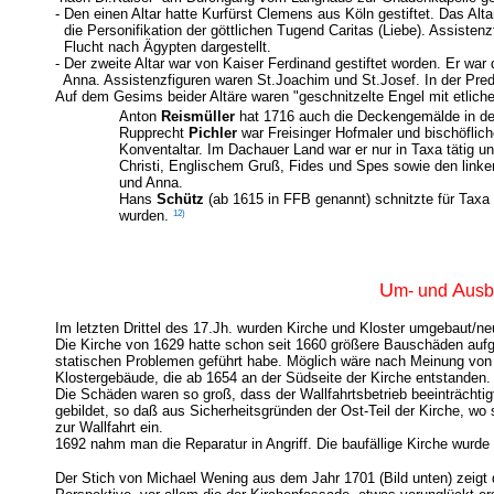
- Den einen Altar hatte Kurfürst Clemens aus Köln gestiftet. Das Alta
die Personifikation der göttlichen Tugend Caritas (Liebe). Assistenz
Flucht nach Ägypten dargestellt.
- Der zweite Altar war von Kaiser Ferdinand gestiftet worden. Er war
Anna. Assistenzfiguren waren St.Joachim und St.Josef. In der Pred
Auf dem Gesims beider Altäre waren "geschnitzelte Engel mit etlich
Anton
Reismüller
hat 1716 auch die Deckengemälde in der 
Rupprecht
Pichler
war Freisinger Hofmaler und bischöfliche
Konventaltar. Im Dachauer Land war er nur in Taxa tätig un
Christi, Englischem Gruß, Fides und Spes sowie den linke
und Anna.
Hans
Schütz
(ab 1615 in FFB genannt) schnitzte für Taxa 
12)
wurden.
U
A
m- und
usb
Im letzten Drittel des 17.Jh. wurden Kirche und Kloster umgebaut/ne
Die Kirche von 1629 hatte schon seit 1660 größere Bauschäden auf
statischen Problemen geführt habe. Möglich wäre nach Meinung von 
Klostergebäude, die ab 1654 an der Südseite der Kirche entstanden.
Die Schäden waren so groß, dass der Wallfahrtsbetrieb beeinträchtigt
gebildet, so daß aus Sicherheitsgründen der Ost-Teil der Kirche, wo
zur Wallfahrt ein.
1692 nahm man die Reparatur in Angriff. Die baufällige Kirche wurde
Der Stich von Michael Wening aus dem Jahr 1701 (Bild unten) zeigt