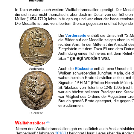
Rückseite
In Taxa wurden auch weitere Wallfahrtsmedaillen geprägt. Der Medai
die sich zwar nicht thematisch, aber doch im Detail von der früheren
Müller (1654-1719) lebte in Augsburg und war einer der bedeutendste
Die Medaille ist aus versilbertem Bronze gegossen und hat folgend
Die
Vorderseite
enthält die Umschrift "S
die Bilder auf der Medaille zeigen oben in
rechten Arm. In der Mitte ist die Ansicht de
Ziegelstein mit dem Taxa-Ei und dem Datum
Auffindung eines
Hühnereis
mit dem Relief 
gelegt worden war.
Stain"
Auch die
Rückseite
enthält eine Umschrift
Vorderseite
Wolken schwebenden Jungfrau Maria, die da
wahrscheinlich Brote darstellen sollen, mit
.
Signatur: "P.H.M." (Philipp Heinrich Müller)
St.Nikolaus von Tolentino 1245-1305 (nicht
war ein höchst beliebter Prediger und Krank
war Mitglied des Ordens der Augustiner-Er
Brauch gemäß Brote gesegnet, die gegen Gi
einzudämmen.
Rückseite
W
41)
allfahrtsbilder
Neben den Wallfahrtsmedaillen gab es natürlich auch Andachtsbilder b
'Amperland' (Jahrgang
2018/1
) berichtet Horst Heres über die Andach