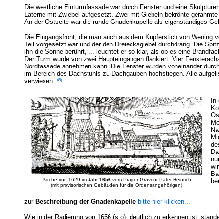
Die westliche Einturmfassade war durch Fenster und eine Skulpture
Laterne mit Zwiebel aufgesetzt. Zwei mit Giebeln bekrönte gerahmte S
An der Ostseite war die
runde Gnadenkapelle als eigenständiges Ge
Die Eingangsfront, die man auch aus dem Kupferstich von Wening v
Teil vorgesetzt war und der den Dreiecksgiebel durchdrang. Die Spi
ihn die Sonne berührt, ... leuchtet er so klar, als ob es eine Brandfac
Der Turm wurde von zwei Haupteingängen flankiert. Vier Fensterach
Nordfassade annehmen kann. Die Fenster wurden voneinander durch 
im Bereich des Dachstuhls zu Dachgauben hochstiegen. Alle aufgelis
45)
verwiesen.
In
Ko
Ost
Me
Na
Mi
des
Da
nur
wir
Ba
Kirche von 1629 im Jahr
1656
vom
Prager Graveur Pater Heinrich
bee
(mit provisorischen Gebäuden für die Ordensangehörigen)
zur
Beschreibung der Gnadenkapelle
bitte hier klicken...
Wie in der Radierung von 1656 (s.o). deutlich zu erkennen ist, stan