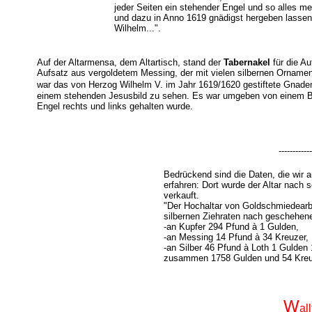
jeder Seiten ein stehender Engel und so alles meh
und dazu in Anno 1619 gnädigst hergeben lassen 
Wilhelm...".
Auf der Altarmensa, dem Altartisch, stand der
Tabernakel
für die Au
Aufsatz aus vergoldetem Messing, der mit vielen silbernen Ornam
war das von Herzog Wilhelm V. im Jahr 1619/1620 gestiftete
Gnaden
einem stehenden Jesusbild zu sehen. Es war umgeben von einem B
Engel rechts und links gehalten wurde.
------------
Bedrückend sind die Daten, die wir
erfahren: Dort wurde der Altar nach
verkauft.
"Der Hochaltar von Goldschmiedearbe
silbernen Ziehraten nach geschehen
-an Kupfer 294 Pfund à 1 Gulden,
-an Messing 14 Pfund à 34 Kreuzer,
-an Silber 46 Pfund à Loth 1 Gulden 
zusammen 1758 Gulden und 54 Kreu
W
al