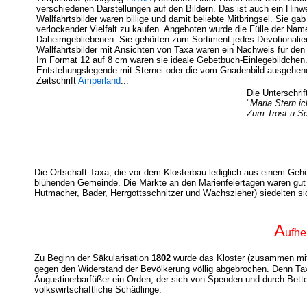
verschiedenen Darstellungen auf den Bildern. Das ist auch ein Hinw
Wallfahrtsbilder waren billige und damit beliebte Mitbringsel. Sie g
verlockender Vielfalt zu kaufen. Angeboten wurde die Fülle der Namen
Daheimgebliebenen. Sie gehörten zum Sortiment jedes Devotionalie
Wallfahrtsbilder mit Ansichten von Taxa waren ein Nachweis für den
Im Format 12 auf 8 cm waren sie ideale Gebetbuch-Einlegebildchen.
Entstehungslegende mit Sternei oder die vom Gnadenbild ausgehende
Zeitschrift
Amperland
...
Die Unterschri
"
Maria Stern ic
Zum Trost u.Sc
Die Ortschaft Taxa, die vor dem Klosterbau lediglich aus einem Gehö
blühenden Gemeinde. Die Märkte an den Marienfeiertagen waren gut b
Hutmacher, Bader, Herrgottsschnitzer und Wachszieher) siedelten sic
A
ufh
Zu Beginn der Säkularisation
1802
wurde das Kloster (zusammen mit
gegen den Widerstand der Bevölkerung völlig abgebrochen. Denn Taxa
Augustinerbarfüßer ein Orden, der sich von Spenden und durch Bett
volkswirtschaftliche Schädlinge.