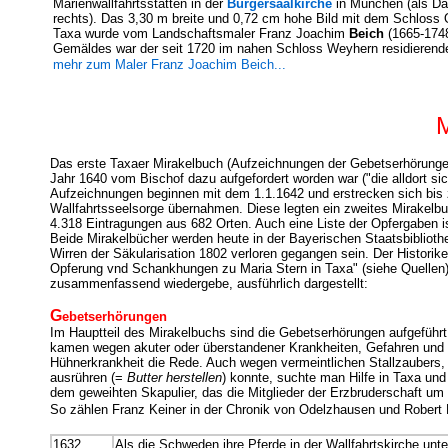
Marienwallfahrtsstätten in der
Bürgersaalkirche
in München (als Daxa
rechts). Das 3,30 m breite und 0,72 cm hohe Bild mit dem Schloss
Taxa wurde vom Landschaftsmaler Franz Joachim
Beich
(1665-1748
Gemäldes war der seit 1720 im nahen Schloss Weyhern residierende
mehr zum Maler Franz Joachim Beich...
Das erste Taxaer Mirakelbuch (Aufzeichnungen der Gebetserhörung
Jahr 1640 vom Bischof dazu aufgefordert worden war ("die alldort si
Aufzeichnungen beginnen mit dem 1.1.1642 und erstrecken sich bis
Wallfahrtsseelsorge übernahmen. Diese legten ein zweites Mirakelb
4.318 Eintragungen aus 682 Orten. Auch eine Liste der Opfergaben is
Beide Mirakelbücher werden heute in der Bayerischen Staatsbibliothek
Wirren der Säkularisation 1802 verloren gegangen sein. Der Histori
Opferung vnd Schankhungen zu Maria Stern in Taxa" (siehe Quellen) d
zusammenfassend wiedergebe, ausführlich dargestellt:
G
ebetserhörungen
Im Hauptteil des Mirakelbuchs sind die Gebetserhörungen aufgeführt. 
kamen wegen akuter oder überstandener Krankheiten, Gefahren und Sc
Hühnerkrankheit die Rede. Auch wegen vermeintlichen Stallzaubers, w
ausrühren (=
Butter herstellen
) konnte, suchte man Hilfe in Taxa und
dem geweihten Skapulier, das die Mitglieder der Erzbruderschaft um 
So zählen Franz Keiner in der Chronik von Odelzhausen und Rober
1632
Als die Schweden ihre Pferde in der Wallfahrtskirche unte