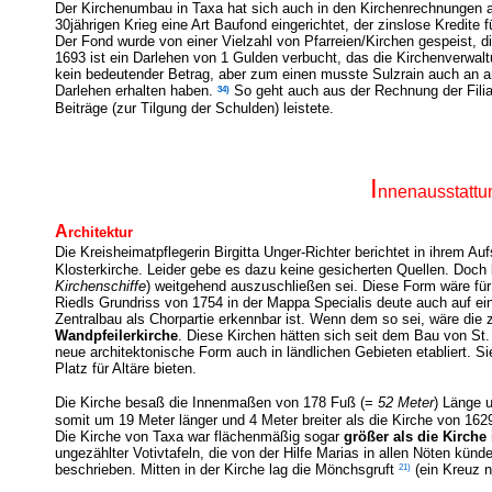
Der Kirchenumbau in Taxa hat sich auch in den Kirchenrechnungen a
30jährigen Krieg eine Art Baufond eingerichtet, der zinslose Kredite 
Der Fond wurde von einer Vielzahl von Pfarreien/Kirchen gespeist, d
1693 ist ein Darlehen von 1 Gulden verbucht, das die Kirchenverwa
kein bedeutender Betrag, aber zum einen musste Sulzrain auch an a
34)
Darlehen erhalten haben.
So geht a
uch aus der Rechnung der Filia
Beiträge (zur Tilgung der Schulden) leistete.
I
nnenausstattu
A
rchitektur
Die Kreisheimatpflegerin Birgitta Unger-Richter berichtet in ihrem Au
Klosterkirche. Leider gebe es dazu keine gesicherten Quellen. Doch
Kirchenschiffe
) weitgehend auszuschließen sei. Diese Form wäre f
Riedls Grundriss von 1754 in der Mappa Specialis deute auch auf ei
Zentralbau als Chorpartie erkennbar ist. Wenn dem so sei, wäre die 
Wandpfeilerkirche
. Diese Kirchen hätten sich seit dem Bau von S
neue architektonische Form auch in ländlichen Gebieten etabliert. Si
Platz für Altäre bieten.
Die Kirche besaß die Innenmaßen von 178 Fuß (=
52 Meter
) Länge 
somit um 19 Meter länger und 4 Meter breiter als die Kirche von 162
Die Kirche von Taxa war flächenmäßig sogar
größer als die Kirche
ungezählter Votivtafeln, die von der Hilfe Marias in allen Nöten künd
21)
beschrieben. Mitten in der Kirche lag die Mönchsgruft
(ein Kreuz n