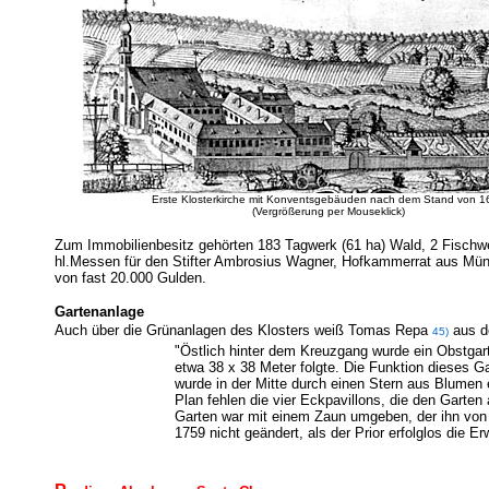
Erste Klosterkirche mit Konventsgebäuden nach dem Stand von 1
(Vergrößerung per Mouseklick)
Zum Immobilienbesitz gehörten 183 Tagwerk (61 ha) Wald, 2 Fischwei
hl.Messen für den Stifter Ambrosius Wagner, Hofkammerrat aus Mün
von fast 20.000 Gulden.
Gartenanlage
Auch über die Grünanlagen des Klosters weiß Tomas Repa
aus d
45)
"Östlich hinter dem Kreuzgang wurde ein Obstga
etwa 38 x 38 Meter folgte. Die Funktion dieses Gar
wurde in der Mitte durch einen Stern aus Blumen 
Plan fehlen die vier Eckpavillons, die den Garte
Garten war mit einem Zaun umgeben, der ihn von
1759 nicht geändert, als der Prior erfolglos die E