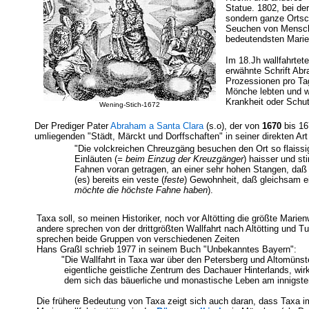
Statue. 1802, bei de
sondern ganze Ortsc
Seuchen von Mensch 
bedeutendsten Marien
Im 18.Jh wallfahrtete
erwähnte Schrift Abr
Prozessionen pro Tag
Mönche lebten und wi
Krankheit oder Schut
Wening-Stich-1672
Der Prediger Pater
Abraham a Santa Clara
(s.o), der von
1670
bis 16
umliegenden "Städt, Märckt und Dorffschaften" in seiner direkten Art
"Die volckreichen Chreuzgäng besuchen den Ort so flaiss
Einläuten (
= beim Einzug der Kreuzgänger
) haisser und s
Fahnen voran getragen, an einer sehr hohen Stangen, daß s
(es) bereits ein veste (
feste
) Gewohnheit, daß gleichsam ei
möchte die höchste Fahne haben
).
Taxa soll, so meinen Historiker, noch vor Altötting die größte Marie
andere sprechen von der drittgrößten Wallfahrt nach Altötting und 
sprechen beide Gruppen von verschiedenen Zeiten
Hans Graßl schrieb 1977 in seinem Buch "Unbekanntes Bayern":
"Die Wallfahrt in Taxa war über den Petersberg und Altomünste
eigentliche geistliche Zentrum des Dachauer Hinterlands, wirkli
dem sich das bäuerliche und monastische Leben am innigsten 
Die frühere Bedeutung von Taxa zeigt sich auch daran, dass Taxa i