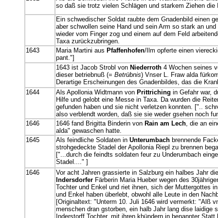
so daß sie trotz vielen Schlägen und starkem Ziehen die 
Ein schwedischer Soldat raubte dem Gnadenbild einen geop
aber schwollen seine Hand und sein Arm so stark an und 
wieder vom Finger zog und einem auf dem Feld arbeitend
Taxa zurückzubringen.
1643
Maria Martini aus
Pfaffenhofen
/Ilm opferte einen vierec
pant."]
1643 ist Jacob Strobl von
Niederroth
4 Wochen seines ver
dieser betriebnuß (=
Betrübnis
) Vnser L. Fraw alda fürk
Derartige Erscheinungen des Gnadenbildes, das die Kran
1644
Als Apollonia Widtmann von
Prittriching
in Gefahr war, d
Hilfe und gelobt eine Messe in Taxa. Da wurden die Reiter
gefunden haben und sie nicht verletzen konnten. [".. schre
also verblendt worden, daß sie sie weder gsehen noch fun
1646
1646 fand Brigitta Binderin von
Rain am Lech
, die an ei
alda" gewaschen hatte.
1645
Als feindliche Soldaten in
Unterumbach
brennende Fackel
strohgedeckte Stadel der Apollonia Riepl zu brennen began
["...durch die feindts soldaten feur zu Underumbach eing
Stadel...." ]
1646
Vor acht Jahren grassierte in Salzburg ein halbes Jahr d
Indersdorfer
Färberin Maria Hueber wegen des 30jährigen
Tochter und Enkel und riet ihnen, sich der Muttergottes
und Enkel haben überlebt, obwohl alle Leute in den Nach
[Originaltext: "Unterm 10. Juli 1646 wird vermerkt: "Alß v
menschen dran gstorben, ein halb Jahr lang dise laidige su
Inderstorff Tochter, mit ihren khündern in benannter St