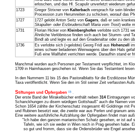
erloschen, und das Hl. Scapulir unverletzt wiederum gef
1723
Gregor Strixner von
Kalterbach
versprach für sein blinde
Procession zum Herumreiten zu schicken, worauf das Pf
1727
1727 gelobt Anton Seitz von
Gagers
, daß er sein kranke
Skapulier- oder Erzbruderschaft Maria vom Trost
) wolte m
1731
Florian Hicker von
Kleinberghofen
verlobte sich 1731 we
Ähnliche Verlöbnisse finden sich auch bei Stumm- und T
Bindl ab und legte es auf den Gnadenaltar oder zu den ü
1736
Es verlobte sich (=gelobte) Georg Fridl aus
Hohenzell
im 
eines schwer beladenen Weinwagens über den Hals gefahr
Fuß eine Wallfahrt verrichten werde. Daraufhin stand er 
Manchmal wurden auch Personen per Testament verpflichtet, im Klos
1709 in Haimhausen geschehen ist. Wenn Sie das Testamtent lesen
In den Nummern 11 bis 15 des Pastoralblatts für die Erzdiözese Mü
Taxa veröffentlicht. Wenn Sie den im Stil seiner Zeit verfassten Au
S
O
13)
tiftungen und
pfergaben
.
Der erste Band der Mirakelbücher enthält neben
314
Eintragungen vo
Schanckhungen zu disem würdigen Gottshauß" auch die Namen von S
Schon 1654 zählte der Kirchenschatz insgesamt 40 Goldringe mit Per
und Rubinen besetzt war, die zweite war aus Perlen und granum anisei
Eine weitere ausführliche Aufzählung der Opfergaben findet man auß
"Ich habe den ganzen marianischen Schatz gesehen, er ist auf sie
Tafeln, wie ich sie weder in Wien noch in Prag gesehen habe. Ein 
so gut und fromm, dass sie die Ordensbrüder wie Engel ansehe