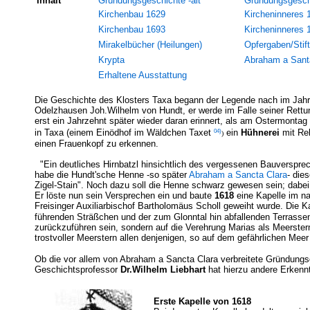
Inhalt
Gründungsgeschichte -alt
Gründungsgesch
Kirchenbau 1629
Kircheninneres 
Kirchenbau 1693
Kircheninneres 
Mirakelbücher (Heilungen)
Opfergaben/Stif
Krypta
Abraham a Sant
Erhaltene Ausstattung
Die Geschichte des Klosters Taxa begann der Legende nach im Jah
Odelzhausen Joh.Wilhelm von Hundt, er werde im Falle seiner Rettu
erst ein Jahrzehnt später wieder daran erinnert, als am Ostermont
04)
in Taxa (einem Einödhof im Wäldchen Taxet
ein
Hühnerei
mit Rel
)
einen Frauenkopf zu erkennen.
"Ein deutliches Hirnbatzl hinsichtlich des vergessenen Bauverspre
habe die Hundt'sche Henne -so später
Abraham a Sancta Clara
- die
Zigel-Stain". Noch dazu soll die Henne schwarz gewesen sein; dabe
Er löste nun sein Versprechen ein und baute
1618
eine Kapelle im na
Freisinger Auxiliarbischof Bartholomäus Scholl geweiht wurde. Die
führenden Sträßchen und der zum Glonntal hin abfallenden Terrasse
zurückzuführen sein, sondern auf die Verehrung Marias als Meerster
trostvoller Meerstern allen denjenigen, so auf dem gefährlichen Meer 
Ob die vor allem von Abraham a Sancta Clara verbreitete Gründungsge
Geschichtsprofessor
Dr.Wilhelm Liebhart
hat hierzu andere Erkenn
Erste Kapelle von 1618