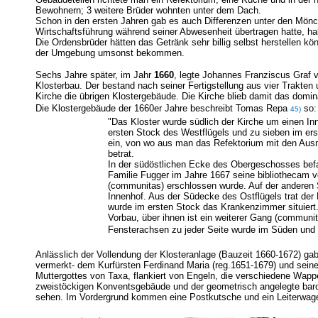
Bewohnern; 3 weitere Brüder wohnten unter dem Dach.
Schon in den ersten Jahren gab es auch Differenzen unter den Mönche
Wirtschaftsführung während seiner Abwesenheit übertragen hatte, habe
Die Ordensbrüder hätten das Getränk sehr billig selbst herstellen 
der Umgebung umsonst bekommen.
Sechs Jahre später, im Jahr
1660
, legte Johannes Franziscus Graf 
Klosterbau. Der bestand nach seiner Fertigstellung aus vier Trakten
Kirche die übrigen Klostergebäude. Die Kirche blieb damit das do
Die Klostergebäude der 1660er Jahre beschreibt Tomas Repa
so:
45)
"Das Kloster wurde südlich der Kirche um einen Inne
ersten Stock des Westflügels und zu sieben im ers
ein, von wo aus man das Refektorium mit den Aus
betrat.
In der südöstlichen Ecke des Obergeschosses befan
Familie Fugger im Jahre 1667 seine bibliothecam
(communitas) erschlossen wurde. Auf der anderen 
Innenhof. Aus der Südecke des Ostflügels trat der
wurde im ersten Stock das Krankenzimmer situiert
Vorbau, über ihnen ist ein weiterer Gang (communit
Fensterachsen zu jeder Seite wurde im Süden und No
Anlässlich der Vollendung der Klosteranlage (Bauzeit 1660-1672)
gab
vermerkt- dem Kurfürsten Ferdinand Maria (reg.1651-1679) und seine
Muttergottes von Taxa, flankiert von Engeln, die verschiedene Wappe
zweistöckigen Konventsgebäude und der geometrisch angelegte baro
sehen. Im Vordergrund kommen eine Postkutsche und ein Leiterwagen