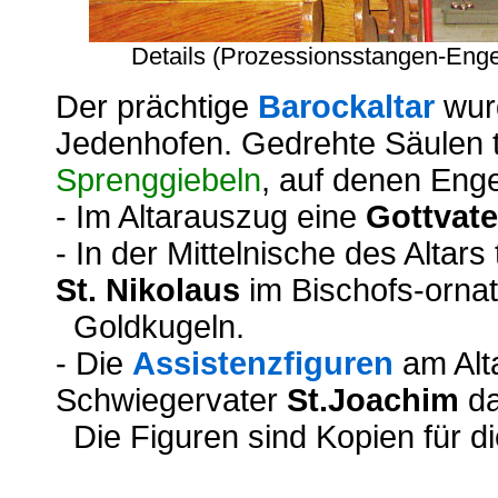
Details (Prozessionsstangen-Engel
Der prächtige
Barockaltar
wurd
Jedenhofen. Gedrehte Säulen 
Sprenggiebeln
, auf denen Enge
- Im Altarauszug eine
Gottvate
- In der Mittelnische des Altar
St. Nikolaus
im Bischofs-orna
Goldkugeln.
-
Die
Assistenzfiguren
am Alta
Schwiegervater
St.Joachim
da
Die Figuren sind Kopien für di