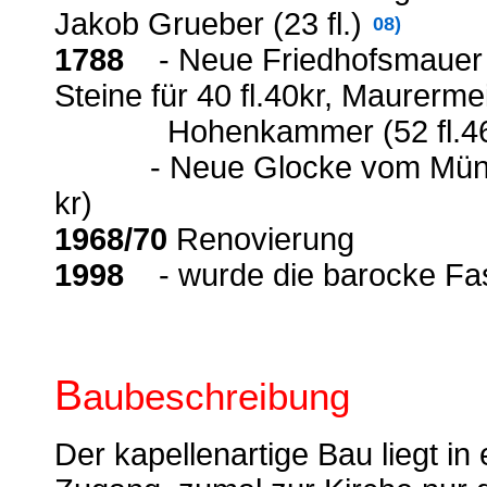
Jakob Grueber (23 fl.)
08)
1788
- Neue Friedhofsmauer d
Steine für 40 fl.40kr, Maurerm
Hohenkammer (52 fl.46 
- Neue Glocke vom Münchne
kr)
1968/70
Renovierung
1998
- wurde die barocke Fass
B
aubeschreibung
Der kapellenartige Bau liegt i