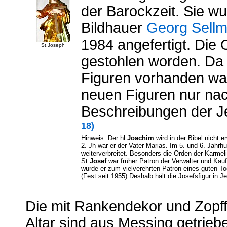
der Barockzeit. Sie w
Bildhauer
Georg Sellm
1984 angefertigt. Die 
St.Joseph
gestohlen worden. Da k
Figuren vorhanden war
neuen Figuren nur na
Beschreibungen der J
18)
Hinweis: Der hl.
Joachim
wird in der Bibel nicht
2. Jh war er der Vater Marias. Im 5. und 6. Jahr
weiterverbreitet. Besonders die Orden der Karmel
St.
Josef
war früher Patron der Verwalter und Kaufl
wurde er zum vielverehrten Patron eines guten Tod
(Fest seit 1955) Deshalb hält die Josefsfigur in
Die mit Rankendekor und Zopff
Altar sind aus Messing getriebe