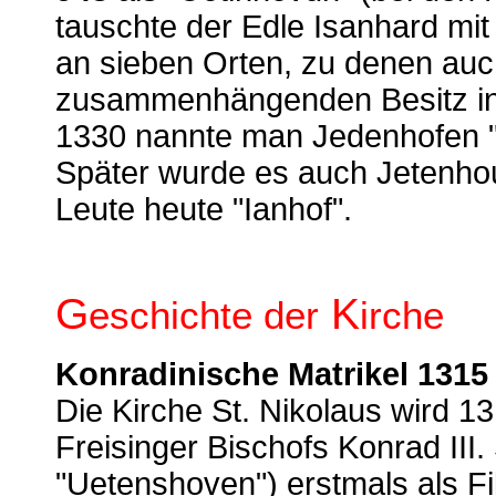
tauschte der Edle Isanhard mit
an sieben Orten, zu denen au
zusammenhängenden Besitz in
1330 nannte man Jedenhofen "
Später wurde es auch Jetenho
Leute heute "Ianhof".
G
K
eschichte der
irche
Konradinische Matrikel 131
Die Kirche St. Nikolaus wird 1
Freisinger Bischofs Konrad III
"Uetenshoven") erstmals als Fi