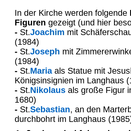
In der Kirche werden folgende
Figuren
gezeigt (und hier beso
-
St.
Joachim
mit Schäferschauf
(1984)
-
St.
Joseph
mit Zimmererwinkel
(1984)
-
St.
Maria
als Statue mit Jesus
Königsinsignien im Langhaus (
-
St.
Nikolaus
als große Figur i
1680)
-
St.
Sebastian
, an den Marter
durchbohrt im Langhaus (1985