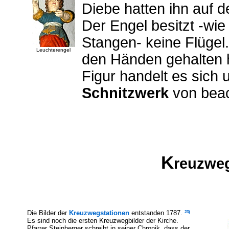
Diebe hatten ihn auf d
Der Engel besitzt -wie
Stangen- keine Flügel.
Leuchterengel
den Händen gehalten h
Figur handelt es sich
Schnitzwerk
von beac
K
reuzwe
23)
Die Bilder der
Kreuzwegstationen
entstanden 1787.
Es sind noch die ersten Kreuzwegbilder der Kirche.
Pfarrer Steinberger schreibt in seiner Chronik, dass der