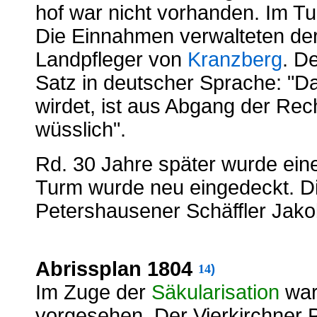
hof war nicht vorhanden. Im T
Die Einnahmen verwalteten der 
Landpfleger von
Kranzberg
. D
Satz in deutscher Sprache: "
wirdet, ist aus Abgang der Re
wüsslich".
Rd. 30 Jahre später wurde ei
Turm wurde neu eingedeckt. D
Petershausener Schäffler Jak
Abrissplan 1804
)
14
Im Zuge der
Säkularisation
war 
vorgesehen. Der Vierkirchner 