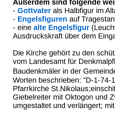
Außerdem sind folgende wei
-
Gottvater
als Halbfigur im Al
-
Engelsfiguren
auf Tragestan
- eine
alte Engelsfigur
(Leucht
Ausdruckskraft über dem Ein
Die Kirche gehört zu den sch
vom Landesamt für Denkmalpfl
Baudenkmäler in der Gemeinde
Worten beschrieben: "D-1-74-1
Pfarrkirche St.Nikolaus;einschif
Giebelreiter mit Oktogon und 
umgestaltet und verlängert; mit