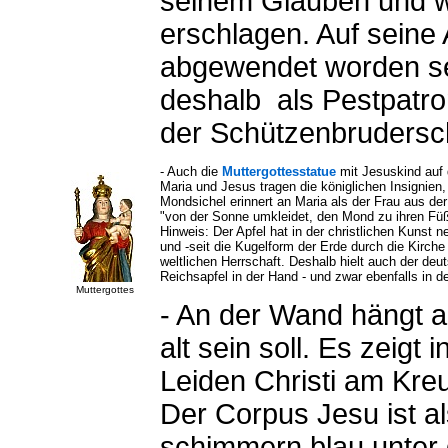
seinem Glauben und w
erschlagen. Auf seine 
abgewendet worden sei
deshalb als Pestpatro
der Schützenbrudersch
- Auch die
Muttergottesstatue
mit Jesuskind auf 
Maria und Jesus tragen die königlichen Insignien
Mondsichel erinnert an Maria als der Frau aus de
"von der Sonne umkleidet, den Mond zu ihren Fü
Hinweis: Der Apfel hat in der christlichen Kunst
und -seit die Kugelform der Erde durch die Kirche
weltlichen Herrschaft. Deshalb hielt auch der de
Reichsapfel in der Hand - und zwar ebenfalls in d
Muttergottes
- An der Wand hängt 
alt sein soll. Es zeig
Leiden Christi am Kre
Der Corpus Jesu ist al
schimmern blau unter 