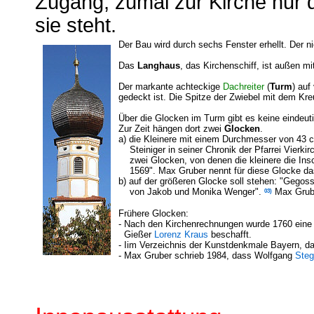
Zugang, zumal zur Kirche nur 
sie steht.
Der Bau wird durch sechs Fenster erhellt. Der n
Das
Langhaus
, das Kirchenschiff, ist außen m
Der markante achteckige
Dachreiter
(
Turm
) auf
gedeckt ist. Die Spitze der Zwiebel mit dem Kr
Über die Glocken im Turm gibt es keine eindeu
Zur Zeit hängen dort zwei
Glocken
.
a) die Kleinere mit einem Durchmesser von 43 
Steiniger in seiner Chronik der Pfarrei Vierki
zwei Glocken, von denen die kleinere die Insc
1569". Max Gruber nennt für diese Glocke d
b) auf der größeren Glocke soll stehen: "Gegos
03)
von Jakob und Monika Wenger".
Max Grube
Frühere Glocken:
- Nach den Kirchenrechnungen wurde 1760 ein
Gießer
Lorenz
Kraus
beschafft.
- Iim Verzeichnis der Kunstdenkmale Bayern, d
- Max Gruber schrieb 1984, dass Wolfgang
Steg